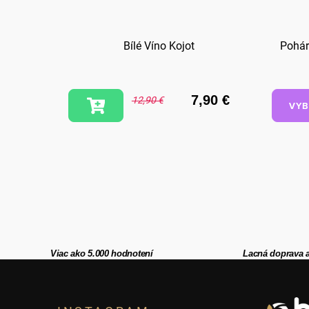
Bílé Víno Kojot
Pohár
7,90 €
12,90 €
VYB
Viac ako 5.000 hodnotení
Lacná doprava 
Z