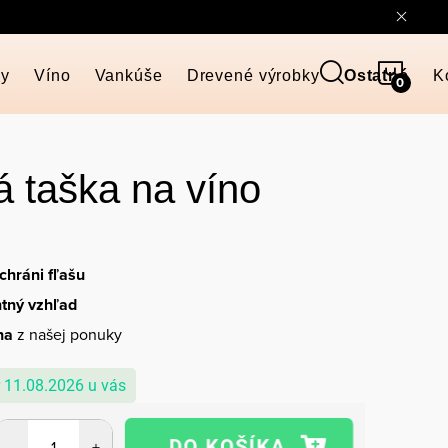
NÁKU
ky
Víno
Vankúše
Drevené výrobky
Ostatné
K
KOŠÍ
 taška na víno
chráni fľašu
tný vzhľad
na
z našej ponuky
11.08.2026