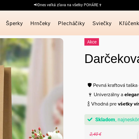
📢Dnes veľká zľava na všetky POHÁRE🍷
Šperky
Hrnčeky
Plecháčiky
Sviečky
Kľúčen
Akce
Darčeková
🛡️ Pevná kraftová taška
🍷 Univerzálny a
elegan
🍾 Vhodná pre
všetky ví
Skladom
2,40 €