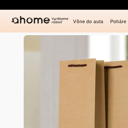
Prejsť
na
obsah
Vône do auta
Poháre