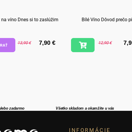
 na víno Dnes si to zaslúžim
Bílé Víno Dôvod prečo pi
7,90 €
7,9
13,90 €
12,90 €
RAŤ
alebo zadarmo
Všetko skladom a okamžite u vás
INFORMÁCIE