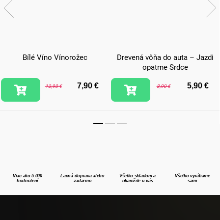
Bílé Víno Vínorožec
Drevená vôňa do auta – Jazdi
opatrne Srdce
7,90 €
5,90 €
12,90 €
8,90 €
Viac ako 5.000
Lacná doprava alebo
Všetko skladom a
Všetko vyrábame
hodnotení
zadarmo
okamžite u vás
sami
Z