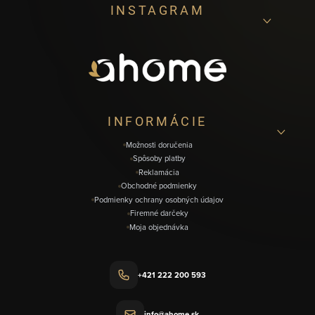
INSTAGRAM
á
p
ä
t
i
INFORMÁCIE
e
Možnosti doručenia
Spôsoby platby
Reklamácia
Obchodné podmienky
Podmienky ochrany osobných údajov
Firemné darčeky
Moja objednávka
+421 222 200 593
info@ahome.sk