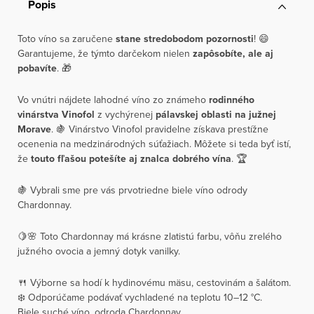
Popis
Toto víno sa zaručene
stane stredobodom pozornosti
! 😄
Garantujeme, že týmto darčekom nielen
zapôsobíte,
ale aj
pobavíte
. 🎁
Vo vnútri nájdete lahodné víno zo známeho
rodinného
vinárstva Vinofol
z vychýrenej
pálavskej oblasti na južnej
Morave
. 🍇 Vinárstvo Vinofol pravidelne získava prestížne
ocenenia na medzinárodných súťažiach. Môžete si teda byť istí,
že
touto fľašou potešíte aj znalca dobrého vína
. 🏆
🍇 Vybrali sme pre vás prvotriedne biele víno odrody
Chardonnay.
🍋🌸 Toto Chardonnay má krásne zlatistú farbu, vôňu zrelého
južného ovocia a jemný dotyk vanilky.
🍴 Výborne sa hodí k hydinovému mäsu, cestovinám a šalátom.
❄️ Odporúčame podávať vychladené na teplotu 10–12 °C.
Biele suché víno, odroda Chardonnay