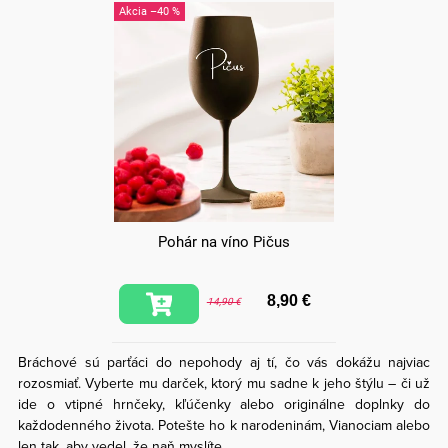
–40 %
Pohár na víno Pičus
8,90 €
14,90 €
Bráchové sú parťáci do nepohody aj tí, čo vás dokážu najviac
rozosmiať. Vyberte mu darček, ktorý mu sadne k jeho štýlu – či už
ide o vtipné hrnčeky, kľúčenky alebo originálne doplnky do
každodenného života. Potešte ho k narodeninám, Vianociam alebo
len tak, aby vedel, že naň myslíte.