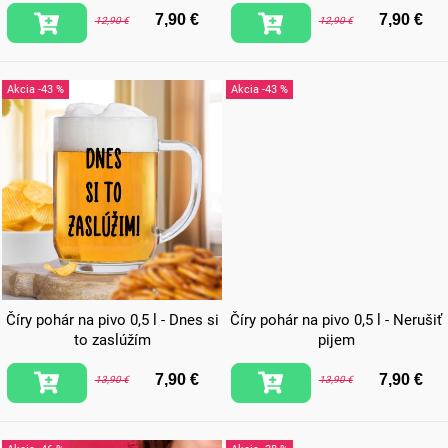
u
7,90 €
7,90 €
12,90 €
12,90 €
k
t
-43 %
-43 %
o
v
Číry pohár na pivo 0,5 l - Dnes si
Číry pohár na pivo 0,5 l - Nerušiť
to zaslúžím
pijem
7,90 €
7,90 €
13,90 €
13,90 €