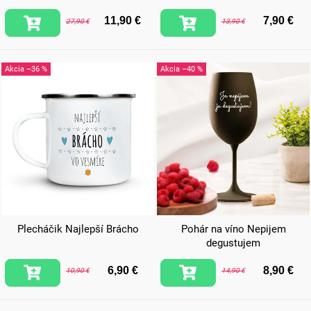
11,90 €
7,90 €
27,90 €
13,90 €
–36 %
–40 %
Plecháčik Najlepší Brácho
Pohár na víno Nepijem
degustujem
6,90 €
8,90 €
10,90 €
14,90 €