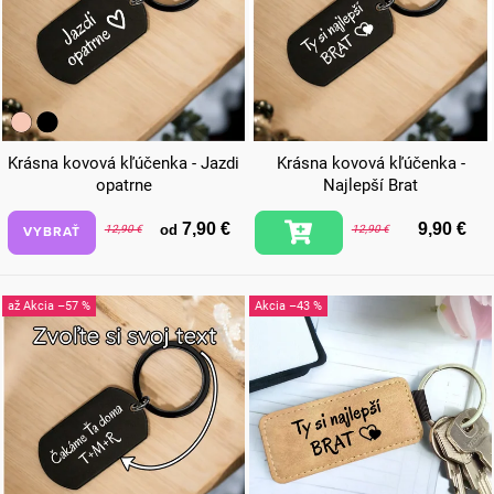
Krásna kovová kľúčenka - Jazdi
Krásna kovová kľúčenka -
opatrne
Najlepší Brat
7,90 €
9,90 €
od
VYBRAŤ
12,90 €
12,90 €
až
–57 %
–43 %