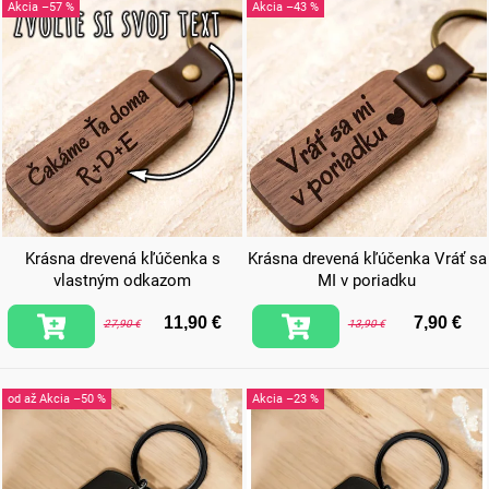
–57 %
–43 %
Krásna drevená kľúčenka s
Krásna drevená kľúčenka Vráť sa
vlastným odkazom
MI v poriadku
11,90 €
7,90 €
27,90 €
13,90 €
od
až
–50 %
–23 %