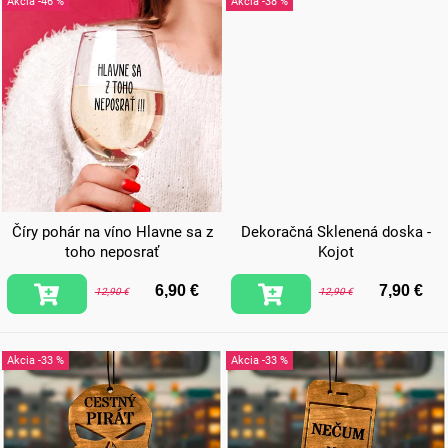
-46 %
-38 %
Číry pohár na víno Hlavne sa z
Dekoračná Sklenená doska -
toho neposrať
Kojot
6,90 €
7,90 €
12,90 €
12,90 €
-33 %
-33 %