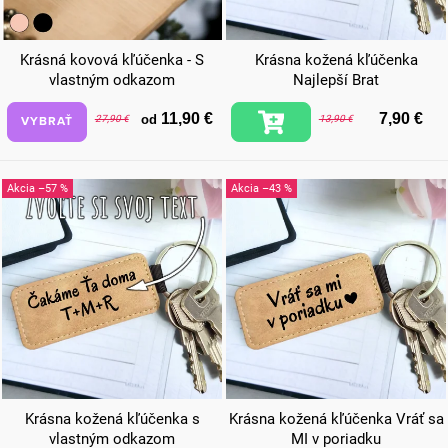
Krásná kovová kľúčenka - S
Krásna kožená kľúčenka
vlastným odkazom
Najlepší Brat
11,90 €
7,90 €
od
VYBRAŤ
27,90 €
13,90 €
–57 %
–43 %
Krásna kožená kľúčenka s
Krásna kožená kľúčenka Vráť sa
vlastným odkazom
MI v poriadku