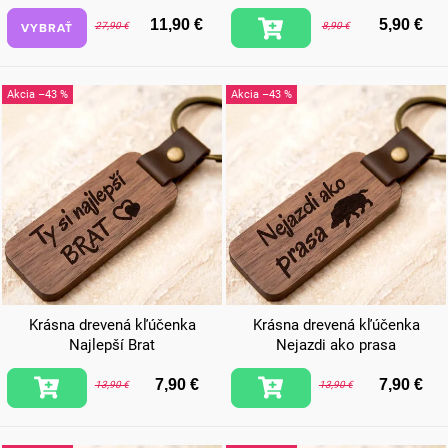
11,90 €
5,90 €
VYBRAŤ
27,90 €
8,90 €
–43 %
–43 %
Krásna drevená kľúčenka
Krásna drevená kľúčenka
Najlepší Brat
Nejazdi ako prasa
7,90 €
7,90 €
13,90 €
13,90 €