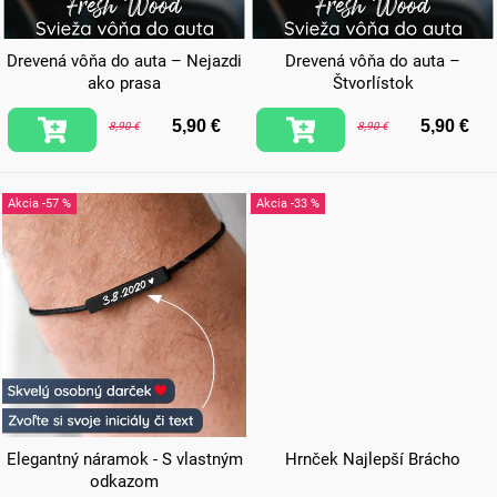
Drevená vôňa do auta – Nejazdi
Drevená vôňa do auta –
ako prasa
Štvorlístok
5,90 €
5,90 €
8,90 €
8,90 €
-57 %
-33 %
Elegantný náramok - S vlastným
Hrnček Najlepší Brácho
odkazom