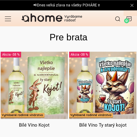
Prejsť
📢Dnes veľká zľava na všetky POHÁRE🍷
na
obsah
N
K
Pre brata
V
-38 %
-38 %
ý
p
i
s
p
r
o
Bílé Víno Kojot
Bílé Víno Ty starý kojot
d