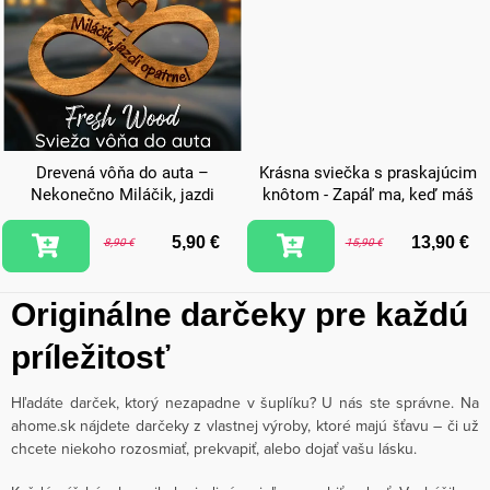
Drevená vôňa do auta –
Krásna sviečka s praskajúcim
Nekonečno Miláčik, jazdi
knôtom - Zapáľ ma, keď máš
opatrne!
chuť na sex
5,90 €
13,90 €
8,90 €
15,90 €
Originálne darčeky pre každú
príležitosť
Hľadáte darček, ktorý nezapadne v šuplíku? U nás ste správne. Na
ahome.sk nájdete darčeky z vlastnej výroby, ktoré majú šťavu – či už
chcete niekoho rozosmiať, prekvapiť, alebo dojať vašu lásku.