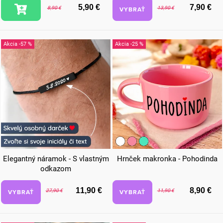
5,90 €
7,90 €
8,90 €
VYBRAŤ
13,90 €
-57 %
-25 %
Elegantný náramok - S vlastným
Hrnček makronka - Pohodinda
odkazom
11,90 €
8,90 €
VYBRAŤ
27,90 €
VYBRAŤ
11,90 €