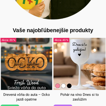
Vaše najobľúbenejšie produkty
-33 %
-43 %
Drevená vôňa do auta – Ocko
Pohár na víno Dnes si to
jazdi opatrne
zaslúžim