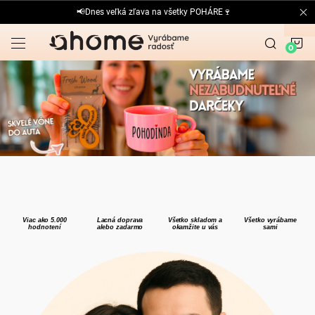
Prejsť
📢Dnes veľká zľava na všetky POHÁRE🍷
na
obsah
N
O
K
r
i
g
i
n
Viac ako 5.000
Lacná doprava
Všetko skladom a
Všetko vyrábame
á
hodnotení
alebo zadarmo
okamžite u vás
sami
l
n