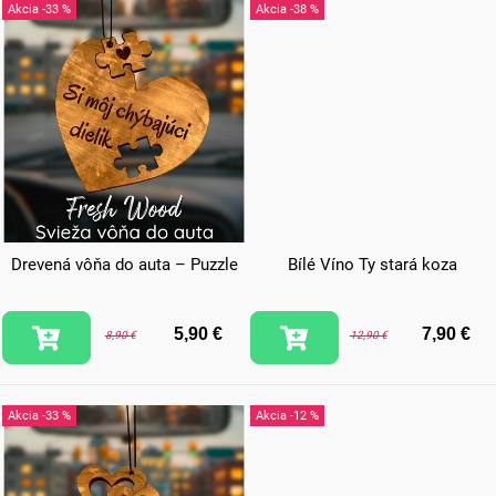
-33 %
-38 %
Drevená vôňa do auta – Puzzle
Bílé Víno Ty stará koza
5,90 €
7,90 €
8,90 €
12,90 €
-33 %
-12 %