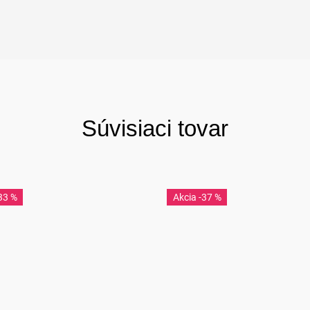
Súvisiaci tovar
33 %
-37 %