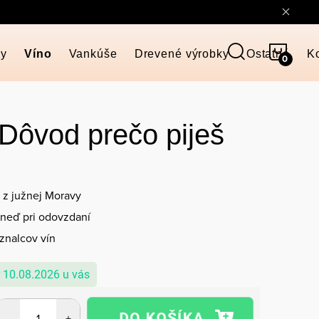
NÁKU
ky
Víno
Vankúše
Drevené výrobky
Ostatné
K
KOŠÍ
 Dôvod prečo piješ
z južnej Moravy
neď pri odovzdaní
 znalcov vín
10.08.2026