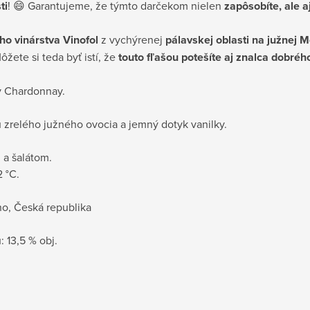
ti
! 😄 Garantujeme, že týmto darčekom nielen
zapôsobíte,
ale a
ho vinárstva Vinofol
z vychýrenej
pálavskej oblasti na južnej 
ete si teda byť istí, že
touto fľašou potešíte aj znalca dobréh
dy Chardonnay.
 zrelého južného ovocia a jemný dotyk vanilky.
 a šalátom.
 °C.
no, Česká republika
: 13,5 % obj.