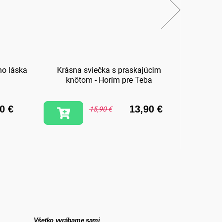
no láska
Krásna sviečka s praskajúcim
D
knôtom - Horím pre Teba
0 €
13,90 €
15,90 €
VYBR
Všetko vyrábame sami