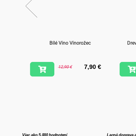
ly
Bílé Víno Vínorožec
Dre
3,90 €
7,90 €
12,90 €
Viac ako 5.000 hodnotení
Lacná doprava 