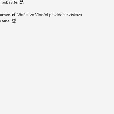
j
pobavíte
. 🎁
Morave
. 🍇 Vinárstvo Vinofol pravidelne získava
o vína
. 🏆