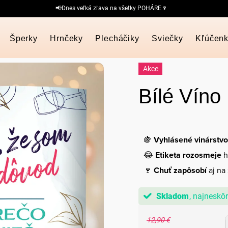
📢Dnes veľká zľava na všetky POHÁRE🍷
Šperky
Hrnčeky
Plecháčiky
Sviečky
Kľúčen
Akce
Bílé Víno
🍇
Vyhlásené vinárstvo
😂
Etiketa rozosmeje
h
🍷
Chuť zapôsobí
aj na
Skladom
12,90 €