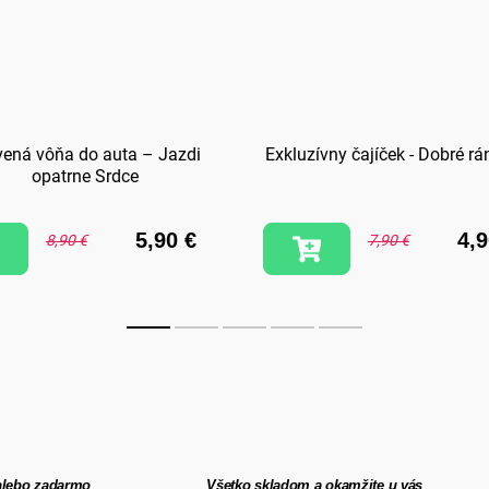
vená vôňa do auta – Jazdi
Exkluzívny čajíček - Dobré rá
opatrne Srdce
5,90 €
4,9
8,90 €
7,90 €
alebo zadarmo
Všetko skladom a okamžite u vás