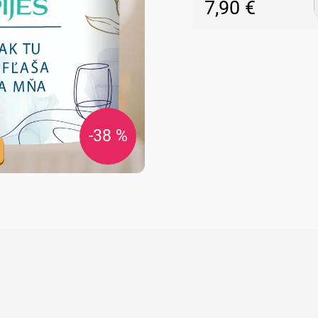
7,90 €
Jednotková
cena:
-38 %