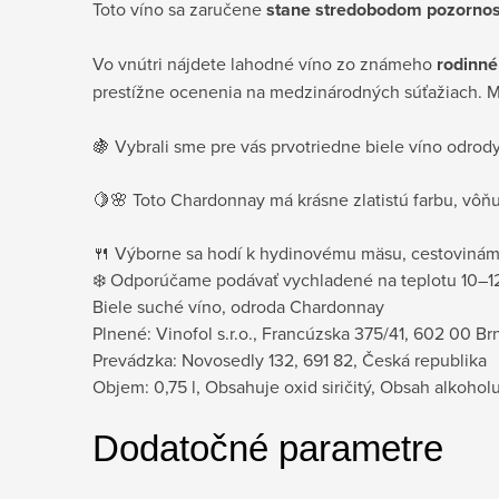
Toto víno sa zaručene
stane stredobodom pozornos
Vo vnútri nájdete lahodné víno zo známeho
rodinné
prestížne ocenenia na medzinárodných súťažiach. Môž
🍇 Vybrali sme pre vás prvotriedne biele víno odro
🍋🌸 Toto Chardonnay má krásne zlatistú farbu, vôňu
🍴 Výborne sa hodí k hydinovému mäsu, cestovinám
❄️ Odporúčame podávať vychladené na teplotu 10–12
Biele suché víno, odroda Chardonnay
Plnené: Vinofol s.r.o., Francúzska 375/41, 602 00 Br
Prevádzka: Novosedly 132, 691 82, Česká republika
Objem: 0,75 l, Obsahuje oxid siričitý, Obsah alkoholu
Dodatočné parametre