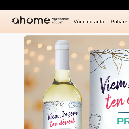
Prejsť
na
obsah
Vône do auta
Poháre