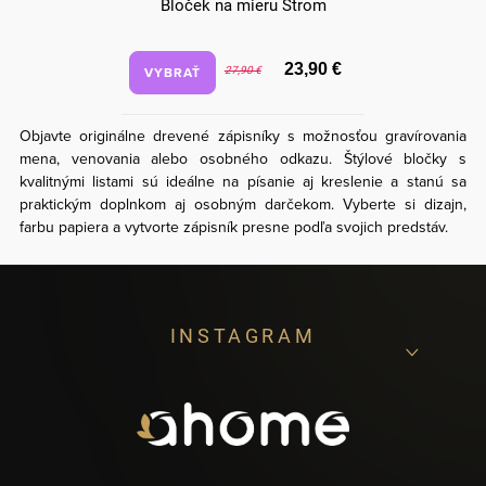
Bloček na mieru Strom
23,90 €
VYBRAŤ
27,90 €
Objavte originálne drevené zápisníky s možnosťou gravírovania
mena, venovania alebo osobného odkazu. Štýlové bločky s
kvalitnými listami sú ideálne na písanie aj kreslenie a stanú sa
praktickým doplnkom aj osobným darčekom. Vyberte si dizajn,
farbu papiera a vytvorte zápisník presne podľa svojich predstáv.
Z
INSTAGRAM
á
p
ä
t