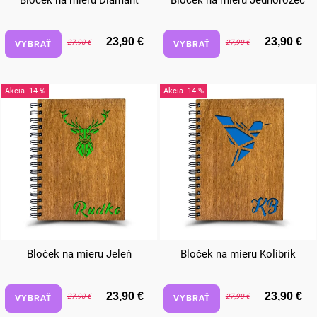
Bloček na mieru Diamant
Bloček na mieru Jednorožec
d
u
23,90 €
23,90 €
VYBRAŤ
VYBRAŤ
27,90 €
27,90 €
k
t
-14 %
-14 %
o
v
Bloček na mieru Jeleň
Bloček na mieru Kolibrík
23,90 €
23,90 €
VYBRAŤ
VYBRAŤ
27,90 €
27,90 €