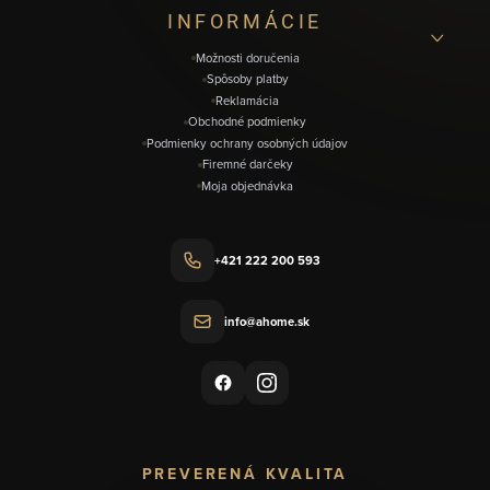
i
INFORMÁCIE
e
Možnosti doručenia
Spôsoby platby
Reklamácia
Obchodné podmienky
Podmienky ochrany osobných údajov
Firemné darčeky
Moja objednávka
+421 222 200 593
info@ahome.sk
PREVERENÁ KVALITA