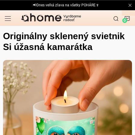
Prejsť
📢Dnes veľká zľava na všetky POHÁRE🍷
na
obsah
N
K
Originálny sklenený svietnik
Si úžasná kamarátka