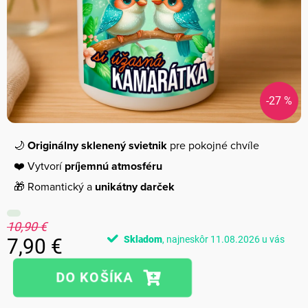
-27 %
🌙
Originálny sklenený svietnik
pre pokojné chvíle
❤️ Vytvorí
príjemnú atmosféru
🎁 Romantický a
unikátny darček
10,90 €
Skladom
11.08.2026
7,90 €
Jednotková
cena: