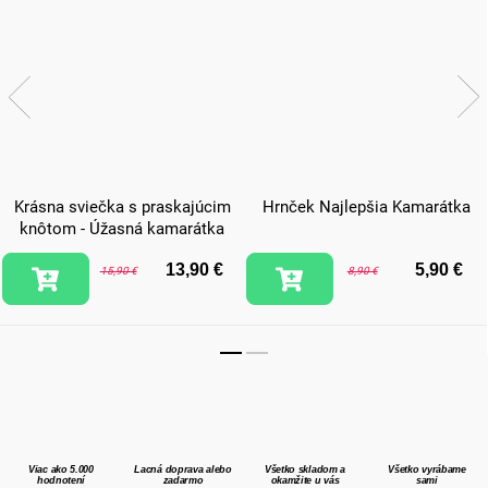
Krásna sviečka s praskajúcim
Hrnček Najlepšia Kamarátka
knôtom - Úžasná kamarátka
13,90 €
5,90 €
15,90 €
8,90 €
Viac ako 5.000
Lacná doprava alebo
Všetko skladom a
Všetko vyrábame
hodnotení
zadarmo
okamžite u vás
sami