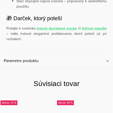
Stačí obyčajná čajová sviečka – pripravený k okamžitému
použitiu.
🎁 Darček, ktorý poteší
Pridajte k svietniku
krásné darčekové vrecko
či
štýlové zápalky
– máte hotové elegantné poďakovanie, ktoré poteší už pri
rozbalení.
Parametre produktu
Súvisiaci tovar
-12 %
-33 %