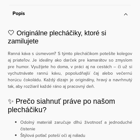
Popis
🤍 Originálne plecháčiky, ktoré si
zamilujete
Ranná káva s úsmevom? S týmto plecháčikom potešíte kolegov
aj priateľov. Je ideálny ako darček pre kamarátov so zmyslom
pre humor. Využijete ho doma, v práci aj na cestách – či už si
vychutnávate rannú kávu, popoludňajší čaj alebo večernú
horúcu čokoládu. Každý dizajn je originálny, hravý a navrhnutý
tak, aby rozžiaril každé ráno aj pracovný deň.
✨ Prečo siahnuť práve po našom
plecháčiku?
Odolný materiál zaručuje dlhú životnosť a jednoduché
čistenie
Štýlová potlač poteší oči aj náladu