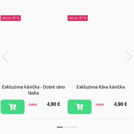
-37 %
-37 %
Exkluzívna kávička - Dobré ráno
Exkluzívna Káva kávička
láska
4,90 €
4,90 €
7,90 €
7,90 €