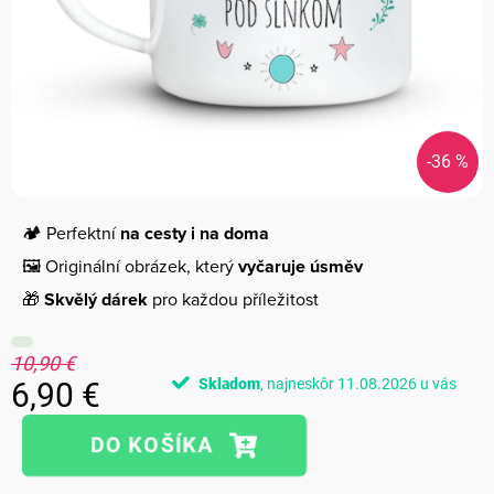
-36 %
🏕️ Perfektní
na cesty i na doma
🖼️ Originální obrázek, který
vyčaruje úsměv
🎁
Skvělý dárek
pro každou příležitost
10,90 €
Skladom
11.08.2026
6,90 €
Jednotková
cena: