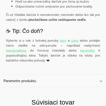
Hodí sa ako univerzálny darček pre ženy aj mužov
Odporúčame ručné umývanie pre zachovanie kvality
Či už hľadáte darček k narodeninám, meninám alebo len tak pre
radosť, s týmto
plecháčikom určite nešliapnete vedľa
.
☕️ Tip: Čo doň?
Vyberte si u nás z bohatej ponuky
kávy
a
čajov
alebo pridajte
niečo sladké na zahryznutie – napríklad nadýchané
marshmallows
do horúcej čokolády alebo
karamelky
k
popoludňajšej káve. Takýto darček je stávka na istotu pre
každého milovníka pohody. ❤️
Parametre produktu
Súvisiaci tovar