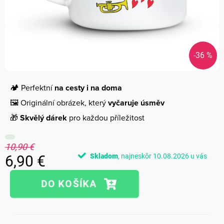
-36 %
🏕️ Perfektní
na cesty i na doma
🖼️ Originální obrázek, který
vyčaruje úsměv
🎁
Skvělý dárek
pro každou příležitost
10,90 €
Skladom
10.08.2026
6,90 €
Jednotková
cena: