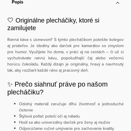
Popis
🤍 Originálne plecháčiky, ktoré si
zamilujete
Ranná káva s úsmevom? S týmto plecháčikom potešíte kolegov
aj priateľov. Je ideálny ako darček pre kamarátov so zmyslom
pre humor. Využijete ho doma, v práci aj na cestách – či už si
vychutnávate rannú kávu, popoludňajší čaj alebo večernú
horúcu čokoládu. Každý dizajn je originálny, hravý a navrhnutý
tak, aby rozžiaril každé ráno aj pracovný deň.
✨ Prečo siahnuť práve po našom
plecháčiku?
Odolný materiál zaručuje dlhú životnosť a jednoduché
čistenie
Štýlová potlač poteší oči aj náladu
Hodí sa ako univerzálny darček pre ženy aj mužov
Odporúčame ručné umývanie pre zachovanie kvality