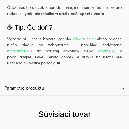
Či už hľadáte darček k narodeninám, meninám alebo len tak pre
radosť, s týmto
plecháčikom určite nešliapnete vedľa
.
☕️ Tip: Čo doň?
Vyberte si u nás z bohatej ponuky
kávy
a
čajov
alebo pridajte
niečo sladké na zahryznutie – napríklad nadýchané
marshmallows
do horúcej čokolády alebo
karamelky
k
popoludňajšej káve. Takýto darček je stávka na istotu pre
každého milovníka pohody. ❤️
Parametre produktu
Súvisiaci tovar