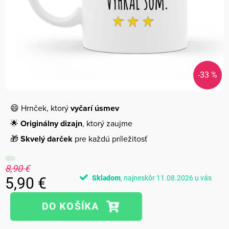
-33 %
😄 Hrnček, ktorý
vyčarí úsmev
🌟
Originálny dizajn
, ktorý zaujme
🎁
Skvelý darček
pre každú príležitosť
8,90 €
Skladom
11.08.2026
5,90 €
Jednotková
cena: