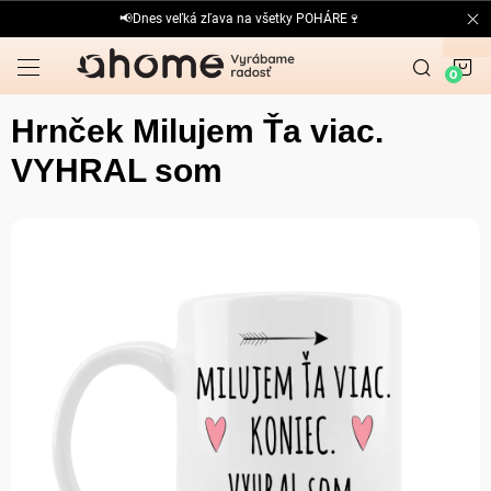
Prejsť
📢Dnes veľká zľava na všetky POHÁRE🍷
na
obsah
N
K
Hrnček Milujem Ťa viac.
VYHRAL som