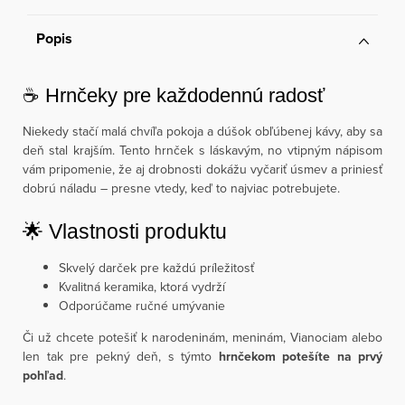
Popis
☕ Hrnčeky pre každodennú radosť
Niekedy stačí malá chvíľa pokoja a dúšok obľúbenej kávy, aby sa
deň stal krajším. Tento hrnček s láskavým, no vtipným nápisom
vám pripomenie, že aj drobnosti dokážu vyčariť úsmev a priniesť
dobrú náladu – presne vtedy, keď to najviac potrebujete.
🌟 Vlastnosti produktu
Skvelý darček pre každú príležitosť
Kvalitná keramika, ktorá vydrží
Odporúčame ručné umývanie
Či už chcete potešiť k narodeninám, meninám, Vianociam alebo
len tak pre pekný deň, s týmto
hrnčekom potešíte na prvý
pohľad
.