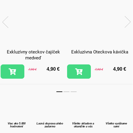
Exkluzívny oteckov čajíček
Exkluzívna Oteckova kávička
medveď
4,90 €
4,90 €
7,90 €
7,90 €
Viac ako 5.000
Lacná doprava alebo
Všetko skladom a
Všetko vyrábame
hodnotení
zadarmo
okamžite u vás
sami