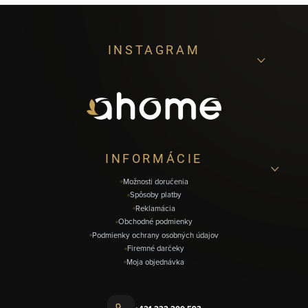
Z
INSTAGRAM
á
p
ä
t
i
INFORMÁCIE
e
Možnosti doručenia
Spôsoby platby
Reklamácia
Obchodné podmienky
Podmienky ochrany osobných údajov
Firemné darčeky
Moja objednávka