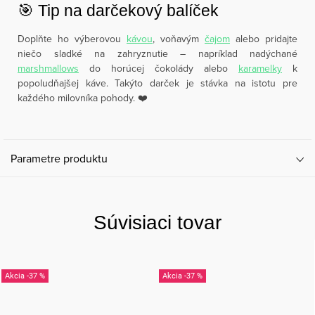
🎯 Tip na darčekový balíček
Doplňte ho výberovou
kávou
, voňavým
čajom
alebo pridajte
niečo sladké na zahryznutie – napríklad nadýchané
marshmallows
do horúcej čokolády alebo
karamelky
k
popoludňajšej káve. Takýto darček je stávka na istotu pre
každého milovníka pohody. ❤️
Parametre produktu
Súvisiaci tovar
-37 %
-37 %