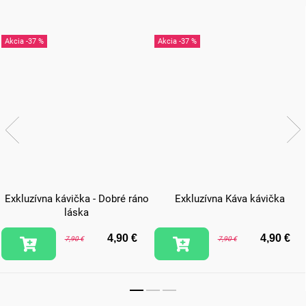
-37 %
-37 %
Exkluzívna kávička - Dobré ráno
Exkluzívna Káva kávička
láska
4,90 €
4,90 €
7,90 €
7,90 €