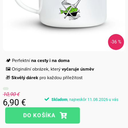
-36 %
🏕️ Perfektní
na cesty i na doma
🖼️ Originální obrázek, který
vyčaruje úsměv
🎁
Skvělý dárek
pro každou příležitost
10,90 €
Skladom
11.08.2026
6,90 €
Jednotková
cena: