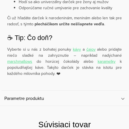
Hodí sa ako univerzálny darček pre ženy aj mužov
Odporúčame ručné umývanie pre zachovanie kvality
Či už hľadáte darček k narodeninám, meninám alebo len tak pre
radosť, s týmto
plecháčikom určite nešliapnete vedľa
.
☕️ Tip: Čo doň?
Vyberte si u nás z bohatej ponuky
kávy
a
čajov
alebo pridajte
niečo sladké na zahryznutie – napríklad nadýchané
marshmallows
do horúcej čokolády alebo
karamelky
k
popoludňajšej káve. Takýto darček je stávka na istotu pre
každého milovníka pohody. ❤️
Parametre produktu
Súvisiaci tovar