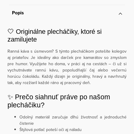
Popis
🤍 Originálne plecháčiky, ktoré si
zamilujete
Ranná káva s úsmevom? S týmto plecháčikom potešíte kolegov
aj priateľov. Je ideálny ako darček pre kamarátov so zmyslom
pre humor. Využijete ho doma, v práci aj na cestách – či už si
vychutnávate rannú kávu, popoludňajší čaj alebo večernú
horúcu čokoládu. Každý dizajn je originálny, hravý a navrhnutý
tak, aby rozžiaril každé ráno aj pracovný deň.
✨ Prečo siahnuť práve po našom
plecháčiku?
Odolný materiál zaručuje dlhú životnosť a jednoduché
čistenie
Štýlová potlač poteší oči aj náladu