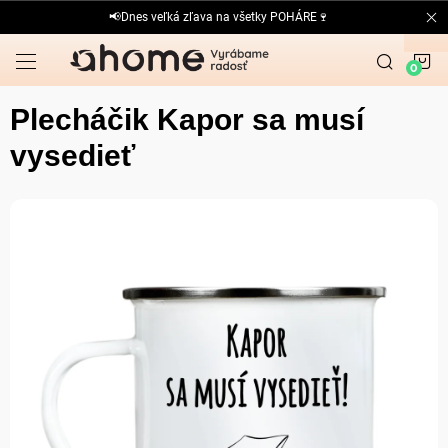
Prejsť
📢Dnes veľká zľava na všetky POHÁRE🍷
na
obsah
N
K
Plecháčik Kapor sa musí
vysedieť