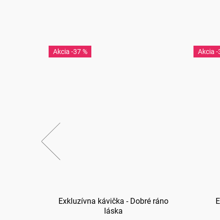
-37 %
-
ilónik na
Exkluzívna kávička - Dobré ráno
E
lujem Ťa
láska