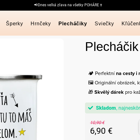
📢Dnes veľká zľava na všetky POHÁRE🍷
Šperky
Hrnčeky
Plecháčiky
Sviečky
Kľúčen
Plecháčik
🏕️ Perfektní
na cesty i
🖼️ Originální obrázek, 
🎁
Skvělý dárek
pro kaž
Skladom
10,90 €
6,90 €
Jednotková