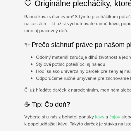
🤍 Originálne plecháčiky, ktoré
Ranná káva s úsmevom? S týmto plecháčikom potešíte
na cestách – či už si vychutnávate rannú kávu, popol
ráno aj pracovný deň.
✨ Prečo siahnuť práve po našom p
Odolný materiál zaručuje dlhú životnosť a jed
Štýlová potlač poteší oči aj náladu
Hodí sa ako univerzálny darček pre ženy aj m
Odporúčame ručné umývanie pre zachovanie k
Či už hľadáte darček k narodeninám, meninám alebo 
☕️ Tip: Čo doň?
Vyberte si u nás z bohatej ponuky
kávy
a
čajov
alebo
k popoludňajšej káve. Takýto darček je stávka na is