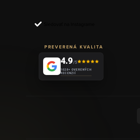
t
i
Sledovať na Instagrame
e
PREVERENÁ KVALITA
4.9
/5
1028+ OVERENÝCH
RECENZIÍ