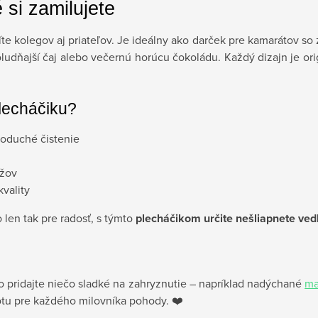
 si zamilujete
 kolegov aj priateľov. Je ideálny ako darček pre kamarátov so 
udňajší čaj alebo večernú horúcu čokoládu. Každý dizajn je orig
lecháčiku?
noduché čistenie
užov
vality
len tak pre radosť, s týmto
plecháčikom určite nešliapnete ved
 pridajte niečo sladké na zahryznutie – napríklad nadýchané
ma
totu pre každého milovníka pohody. ❤️