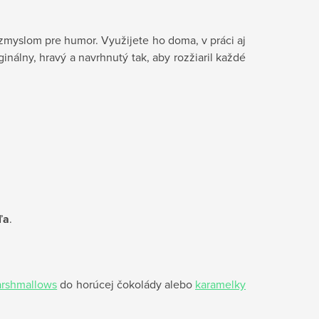
zmyslom pre humor. Využijete ho doma, v práci aj
inálny, hravý a navrhnutý tak, aby rozžiaril každé
ľa
.
rshmallows
do horúcej čokolády alebo
karamelky