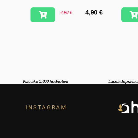
1,90 €
4,90 €
7,90 €
Viac ako 5.000 hodnotení
Lacná doprava 
Z
á
INSTAGRAM
p
ä