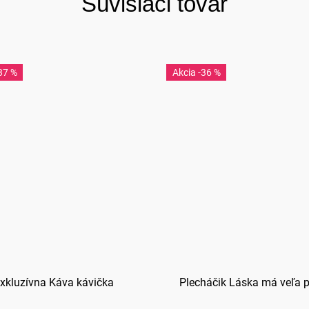
Súvisiaci tovar
37 %
-36 %
xkluzívna Káva kávička
Plecháčik Láska má veľa 