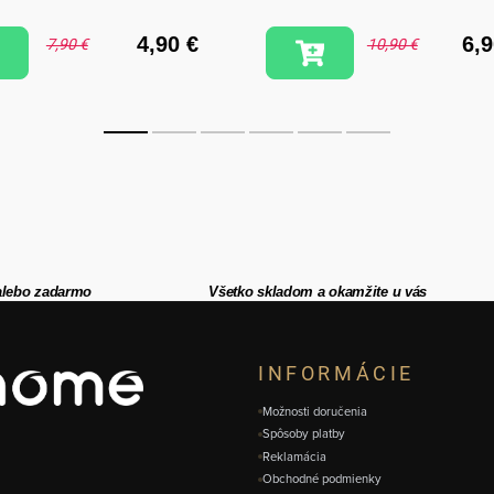
4,90 €
6,9
7,90 €
10,90 €
alebo zadarmo
Všetko skladom a okamžite u vás
INFORMÁCIE
Možnosti doručenia
Spôsoby platby
Reklamácia
Obchodné podmienky