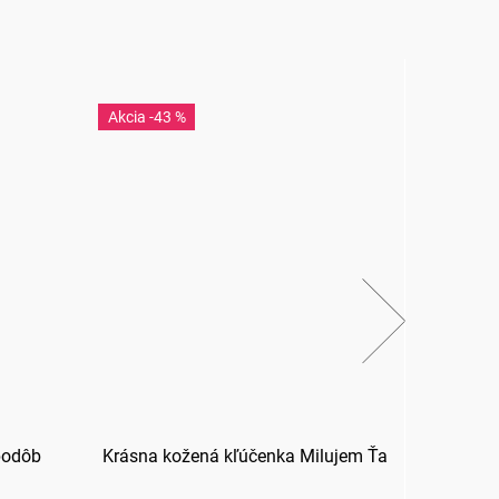
-43 %
-3
podôb
Krásna kožená kľúčenka Milujem Ťa
Hrnček