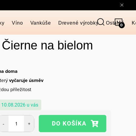
NÁKU
ky
Víno
Vankúše
Drevené výrobky
Ostatné
K
KOŠÍ
 Čierne na bielom
 na doma
který
vyčaruje úsměv
dou příležitost
10.08.2026