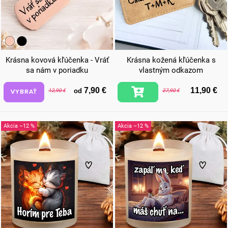
Krásna kovová kľúčenka - Vráť
Krásna kožená kľúčenka s
sa nám v poriadku
vlastným odkazom
7,90 €
11,90 €
od
VYBRAŤ
12,90 €
27,90 €
–12 %
–12 %