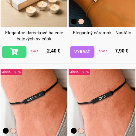
Elegantné darčekové balenie
Elegantný náramok - Nastálo
čajových sviečok
2,40 €
7,90 €
VYBRAŤ
3,90 €
15,90 €
–50 %
–50 %