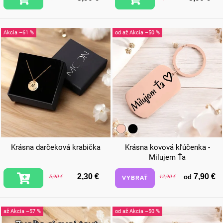
–61 %
od
až
–50 %
Krásna darčeková krabička
Krásna kovová kľúčenka -
Milujem Ťa
2,30 €
7,90 €
od
VYBRAŤ
5,90 €
12,90 €
až
–57 %
od
až
–50 %