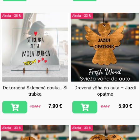
–38 %
–33 %
Dekoračná Sklenená doska - Si
Drevená vôňa do auta – Jazdi
trubka
opatrne
7,90 €
5,90 €
12,90 €
8,90 €
–33 %
–33 %