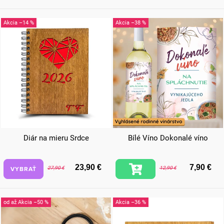
–14 %
–38 %
Diár na mieru Srdce
Bílé Víno Dokonalé víno
23,90 €
7,90 €
VYBRAŤ
27,90 €
12,90 €
od
až
–50 %
–36 %