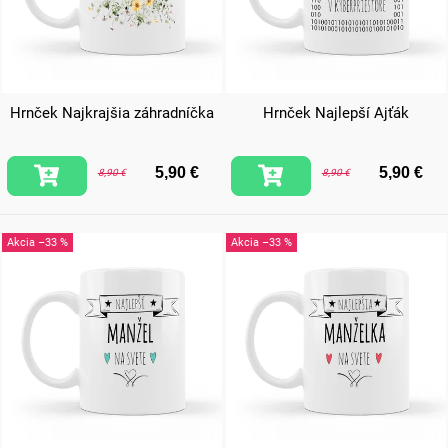
Hrnček Najkrajšia záhradníčka
Hrnček Najlepší Ajťák
5,90 €
5,90 €
8,90 €
8,90 €
–33 %
–33 %