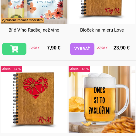
Bílé Víno Radšej než víno
Bloček na mieru Love
7,90 €
23,90 €
VYBRAŤ
12,90 €
27,90 €
–14 %
–43 %