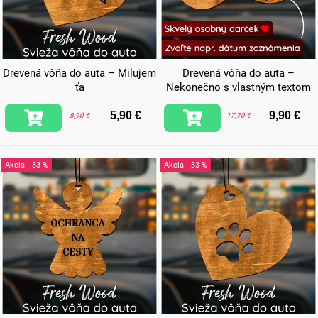
Drevená vôňa do auta – Milujem
Drevená vôňa do auta –
ťa
Nekonečno s vlastným textom
5,90 €
9,90 €
8,90 €
17,70 €
–33 %
–33 %