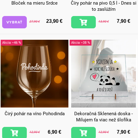
Bloček na mieru Srdce
Číry pohár na pivo 0,5 l - Dnes si
to zaslúžím
23,90 €
7,90 €
VYBRAŤ
27,90 €
13,90 €
–46 %
–38 %
Čirý pohár na víno Pohodinda
Dekoračná Sklenená doska -
Milujem ťa viac než šlofíka
6,90 €
7,90 €
12,90 €
12,90 €