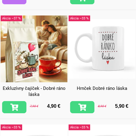
–37 %
–33 %
Exkluzívny čajíček - Dobré ráno
Hrnček Dobré ráno láska
láska
4,90 €
5,90 €
7,90 €
8,90 €
–33 %
–33 %