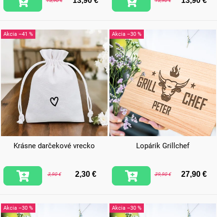
13,90 €
13,90 €
15,90 €
15,90 €
–41 %
–30 %
Krásne darčekové vrecko
Lopárik Grillchef
2,30 €
27,90 €
3,90 €
39,90 €
–30 %
–30 %