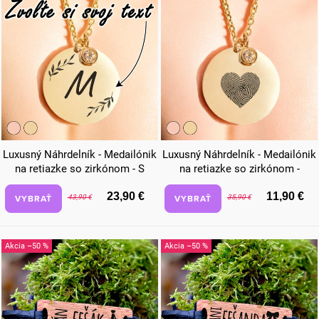
Luxusný Náhrdelník - Medailónik
Luxusný Náhrdelník - Medailónik
na retiazke so zirkónom - S
na retiazke so zirkónom -
vlastným odkazom vetvicky
Srdiečko
23,90 €
11,90 €
VYBRAŤ
VYBRAŤ
43,90 €
35,90 €
–50 %
–50 %