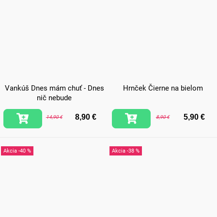
Vankúš Dnes mám chuť - Dnes
Hrnček Čierne na bielom
nič nebude
8,90 €
5,90 €
14,90 €
8,90 €
-40 %
-38 %