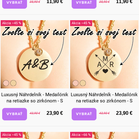
11,90 €
11,90 €
VYBRAŤ
VYBRAŤ
35,90 €
35,90 €
–45 %
–45 %
Luxusný Náhrdelník - Medailónik
Luxusný Náhrdelník - Medailónik
na retiazke so zirkónom - S
na retiazke so zirkónom - S
vlastným odkazom
vlastným odkazom šípky
23,90 €
23,90 €
VYBRAŤ
VYBRAŤ
43,90 €
43,90 €
–45 %
–66 %