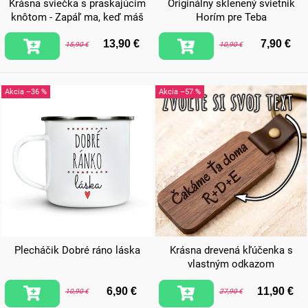
Krásna sviečka s praskajúcim
Originálny sklenený svietnik
knôtom - Zapáľ ma, keď máš
Horím pre Teba
chuť sa mojkať
13,90 €
7,90 €
15,90 €
10,90 €
–36 %
–57 %
Plecháčik Dobré ráno láska
Krásna drevená kľúčenka s
vlastným odkazom
6,90 €
11,90 €
10,90 €
27,90 €