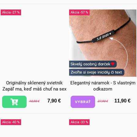
-27 %
-57 %
Originálny sklenený svietnik
Elegantný náramok - S vlastným
Zapáľ ma, keď máš chuť na sex
odkazom
7,90 €
11,90 €
VYBRAŤ
10,90 €
27,90 €
-40 %
-33 %