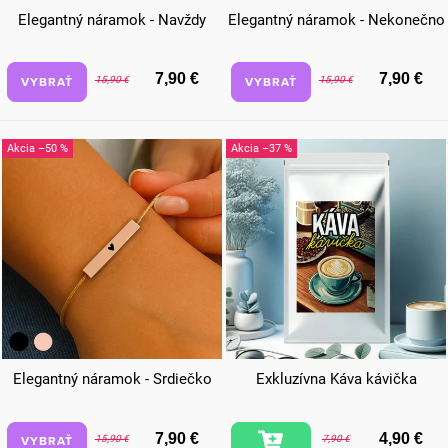
Elegantný náramok - Navždy
Elegantný náramok - Nekonečno
7,90 €
7,90 €
VYBRAŤ
VYBRAŤ
15,90 €
15,90 €
–50 %
–37 %
Elegantný náramok - Srdiečko
Exkluzívna Káva kávička
7,90 €
4,90 €
VYBRAŤ
15,90 €
7,90 €