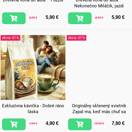
Drevená vôňa do auta – Puzzle
Drevená vôňa do auta –
d
Nekonečno Miláčik, jazdi
opatrne!
u
5,90 €
5,90 €
8,90 €
8,90 €
k
t
-37 %
-27 %
o
v
Exkluzívna kávička - Dobré ráno
Originálny sklenený svietnik
láska
Zapal ma, keď más chuť sa
mojkať
4,90 €
7,90 €
7,90 €
10,90 €