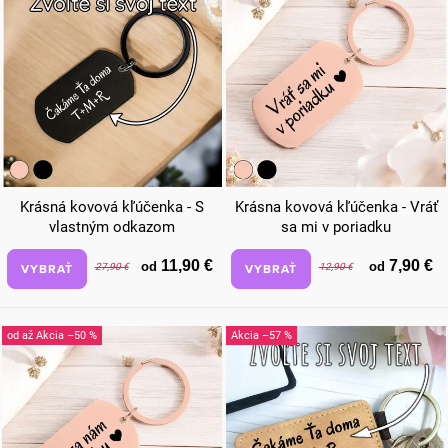
Krásná kovová kľúčenka - S
Krásna kovová kľúčenka - Vráť
vlastným odkazom
sa mi v poriadku
11,90 €
7,90 €
od
od
VYBRAŤ
VYBRAŤ
27,90 €
12,90 €
od
až
–50 %
–57 %