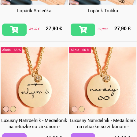
Lopárik Srdiečka
Lopárik Trubka
27,90 €
27,90 €
39,90 €
39,90 €
–66 %
–66 %
Luxusný Náhrdelník - Medailónik
Luxusný Náhrdelník - Medailónik
na retiazke so zirkónom -
na retiazke so zirkónom -
Milujem Ťa
Navždy