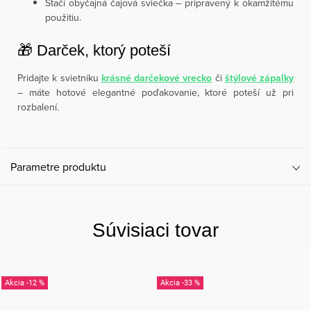
Stačí obyčajná čajová sviečka – pripravený k okamžitému
použitiu.
🎁 Darček, ktorý poteší
Pridajte k svietniku
krásné darčekové vrecko
či
štýlové zápalky
– máte hotové elegantné poďakovanie, ktoré poteší už pri
rozbalení.
Parametre produktu
Súvisiaci tovar
-12 %
-33 %