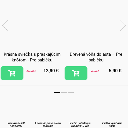
Krásna sviečka s praskajúcim
Drevená vôňa do auta – Pre
knôtom - Pre babičku
babičku
13,90 €
5,90 €
15,90 €
8,90 €
Viac ako 5.000
Lacná doprava alebo
Všetko skladom a
Všetko vyrábame
hodnotení
zadarmo
okamžite u vás
sami