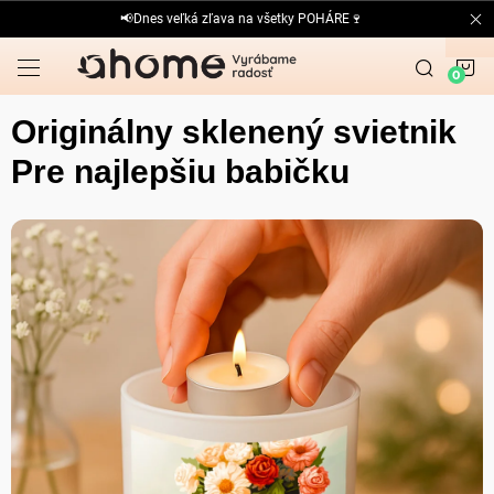
Prejsť
📢Dnes veľká zľava na všetky POHÁRE🍷
na
obsah
N
K
Originálny sklenený svietnik
Pre najlepšiu babičku