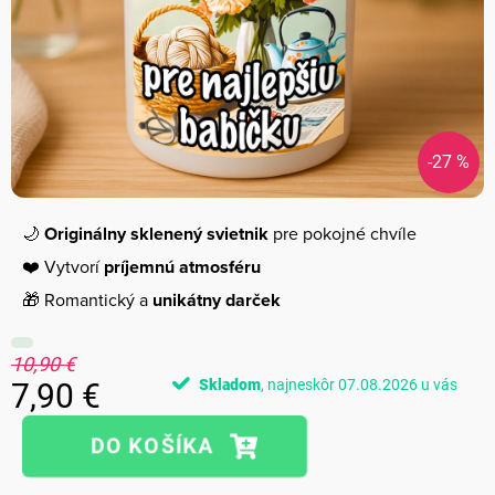
-27 %
🌙
Originálny sklenený svietnik
pre pokojné chvíle
❤️ Vytvorí
príjemnú atmosféru
🎁 Romantický a
unikátny darček
10,90 €
Skladom
07.08.2026
7,90 €
Jednotková
cena: