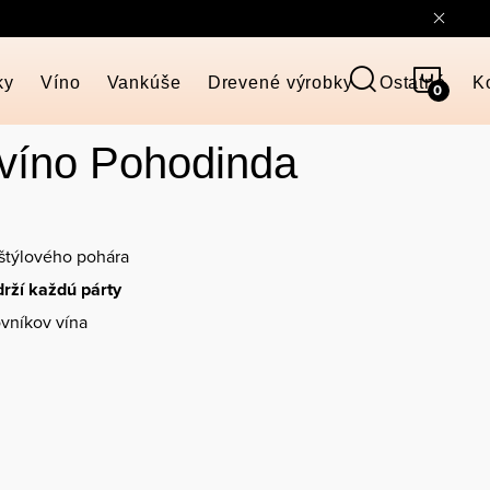
NÁKU
ky
Víno
Vankúše
Drevené výrobky
Ostatné
K
KOŠÍ
víno Pohodinda
štýlového pohára
drží každú párty
vníkov vína