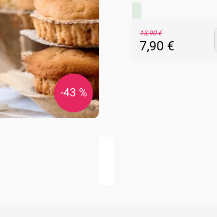
13,90 €
7,90 €
Jednotková
cena:
-43 %