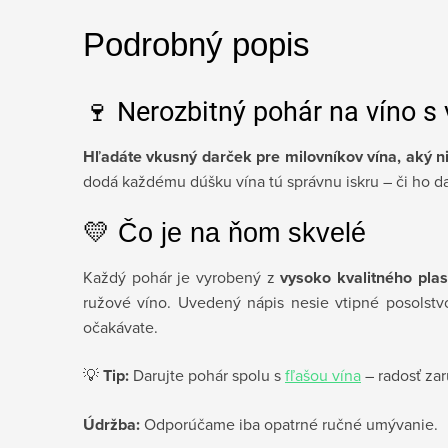
Podrobný popis
🍷 Nerozbitný pohár na víno s
Hľadáte vkusný darček pre milovníkov vína, aký 
dodá každému dúšku vína tú správnu iskru – či ho da
💛 Čo je na ňom skvelé
Každý pohár je vyrobený z
vysoko kvalitného plas
ružové víno. Uvedený nápis nesie vtipné posolstvo
očakávate.
💡
Tip:
Darujte pohár spolu s
fľašou vína
– radosť za
Údržba:
Odporúčame iba opatrné ručné umývanie.