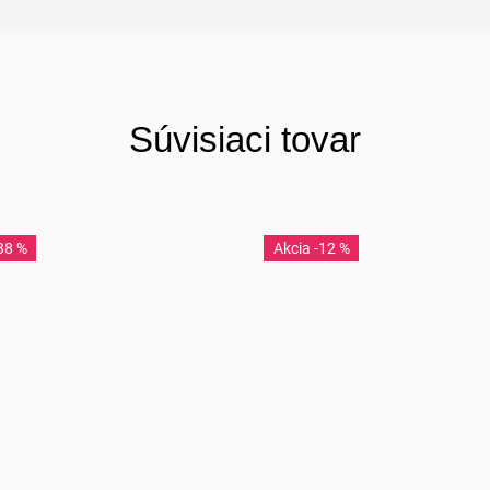
Súvisiaci tovar
38 %
-12 %