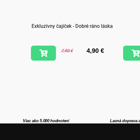
 Jazdi
Exkluzívny čajíček - Dobré ráno láska
,90 €
4,90 €
7,90 €
Viac ako 5.000 hodnotení
Lacná doprava 
Z