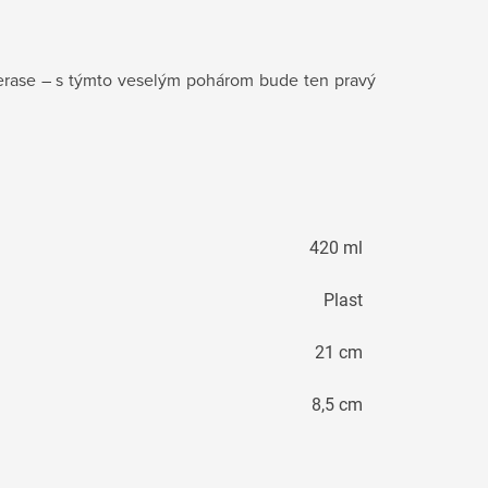
 terase – s týmto veselým pohárom bude ten pravý
420 ml
Plast
21 cm
8,5 cm