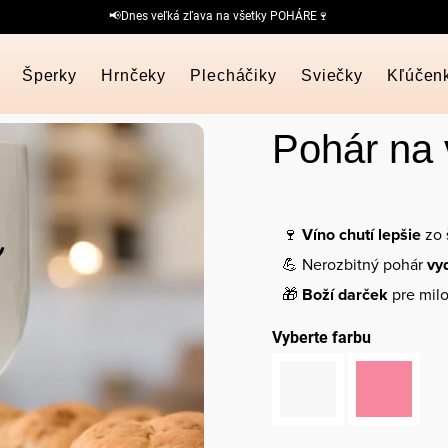
📢Dnes veľká zľava na všetky POHÁRE🍷
Šperky
Hrnčeky
Plecháčiky
Sviečky
Kľúčen
Pohár na 
🍷
Víno chutí lepšie
zo 
💪 Nerozbitný pohár
vy
🎁
Boží darček
pre milo
Vyberte farbu