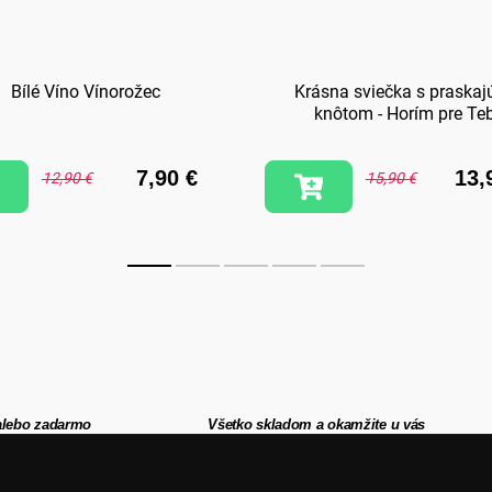
Bílé Víno Vínorožec
Krásna sviečka s praskaj
knôtom - Horím pre Te
7,90 €
13,
12,90 €
15,90 €
alebo zadarmo
Všetko skladom a okamžite u vás