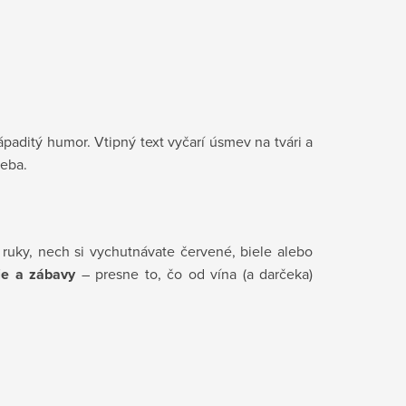
ápaditý humor. Vtipný text vyčarí úsmev na tvári a
seba.
ruky, nech si vychutnávate červené, biele alebo
ie a zábavy
– presne to, čo od vína (a darčeka)