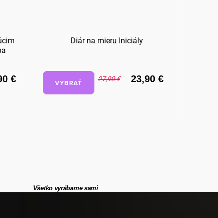
úcim
Diár na mieru Iniciály
Dreve
ba
90 €
23,90 €
27,90 €
VYBRAŤ
Všetko vyrábame sami