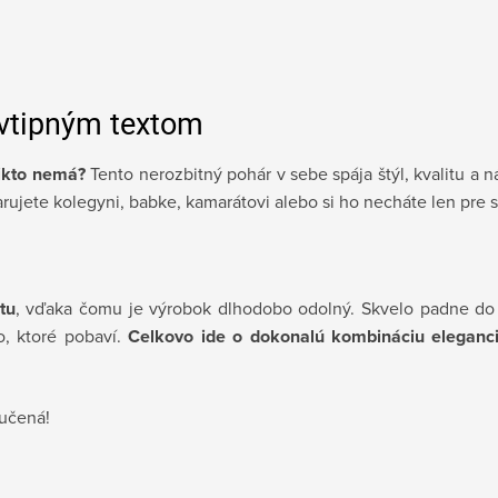
 vtipným textom
nikto nemá?
Tento nerozbitný pohár v sebe spája štýl, kvalitu a n
rujete kolegyni, babke, kamarátovi alebo si ho necháte len pre 
tu
, vďaka čomu je výrobok dlhodobo odolný. Skvelo padne do 
, ktoré pobaví.
Celkovo ide o dokonalú kombináciu eleganc
ručená!