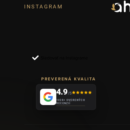
á
INSTAGRAM
p
ä
t
i
Sledovať na Instagrame
e
PREVERENÁ KVALITA
4.9
/5
1028+ OVERENÝCH
RECENZIÍ