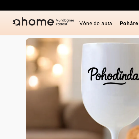
Prejsť
na
obsah
Vône do auta
Poháre