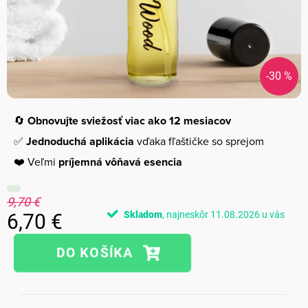
-30 %
🔄
Obnovujte sviežosť viac ako 12 mesiacov
✅
Jednoduchá aplikácia
vďaka fľaštičke so sprejom
❤️ Veľmi
príjemná vôňavá esencia
9,70 €
Skladom
11.08.2026
6,70 €
Jednotková
cena: