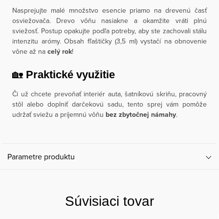
Nasprejujte malé množstvo esencie priamo na drevenú časť
osviežovača. Drevo vôňu nasiakne a okamžite vráti plnú
sviežosť. Postup opakujte podľa potreby, aby ste zachovali stálu
intenzitu arómy. Obsah fľaštičky (3,5 ml) vystačí na obnovenie
vône až na
celý rok
!
🏡
Praktické využitie
Či už chcete prevoňať interiér auta, šatníkovú skriňu, pracovný
stôl alebo doplniť darčekovú sadu, tento sprej vám pomôže
udržať sviežu a príjemnú vôňu
bez zbytočnej námahy
.
Parametre produktu
Súvisiaci tovar