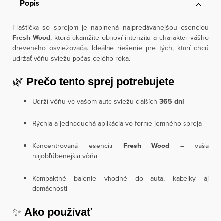
Popis
Fľaštička so sprejom je naplnená najpredávanejšou esenciou
Fresh Wood
, ktorá okamžite obnoví intenzitu a charakter vášho
dreveného osviežovača. Ideálne riešenie pre tých, ktorí chcú
udržať vôňu sviežu počas celého roka.
🌿
Prečo tento sprej potrebujete
Udrží vôňu vo vašom aute sviežu ďalších
365 dní
Rýchla a jednoduchá aplikácia vo forme jemného spreja
Koncentrovaná esencia
Fresh Wood
– vaša
najobľúbenejšia vôňa
Kompaktné balenie vhodné do auta, kabelky aj
domácnosti
✨
Ako používať