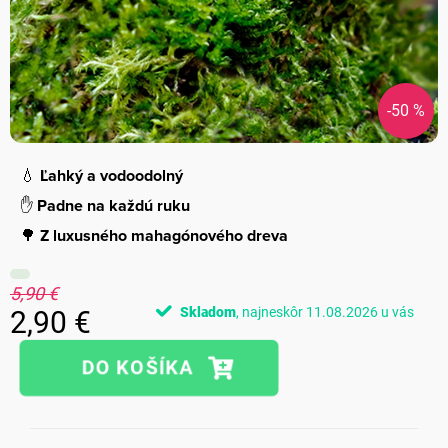
-50 %
💧
Ľahký a vodoodolný
✋
Padne na každú ruku
🌳
Z luxusného mahagónového dreva
5,90 €
Skladom
11.08.2026
2,90 €
Jednotková
cena: