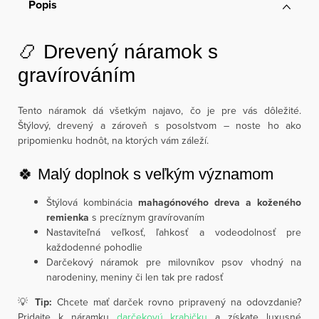
Popis
📿 Drevený náramok s
gravírováním
Tento náramok dá všetkým najavo, čo je pre vás dôležité.
Štýlový, drevený a zároveň s posolstvom – noste ho ako
pripomienku hodnôt, na ktorých vám záleží.
🍀 Malý doplnok s veľkým významom
Štýlová kombinácia
mahagónového dreva a koženého
remienka
s precíznym gravírovaním
Nastaviteľná veľkosť, ľahkosť a vodeodolnosť pre
každodenné pohodlie
Darčekový náramok pre milovníkov psov vhodný na
narodeniny, meniny či len tak pre radosť
💡
Tip:
Chcete mať darček rovno pripravený na odovzdanie?
Pridajte k náramku
darčekovú krabičku
a získate luxusné