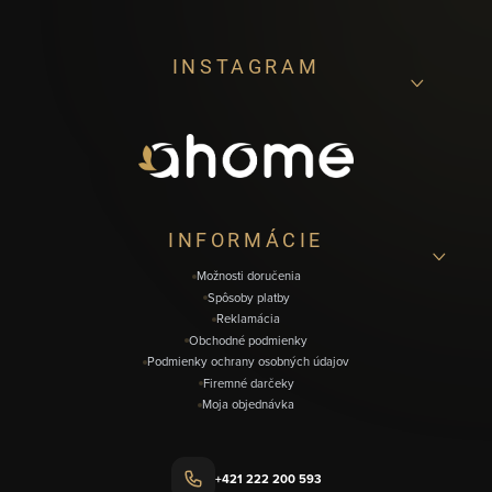
Z
INSTAGRAM
á
p
ä
t
i
INFORMÁCIE
e
Možnosti doručenia
Spôsoby platby
Reklamácia
Obchodné podmienky
Podmienky ochrany osobných údajov
Firemné darčeky
Moja objednávka
+421 222 200 593