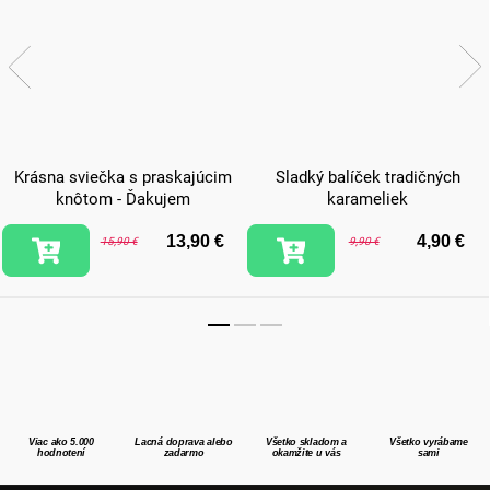
Krásna sviečka s praskajúcim
Sladký balíček tradičných
knôtom - Ďakujem
karameliek
13,90 €
4,90 €
15,90 €
9,90 €
Viac ako 5.000
Lacná doprava alebo
Všetko skladom a
Všetko vyrábame
hodnotení
zadarmo
okamžite u vás
sami