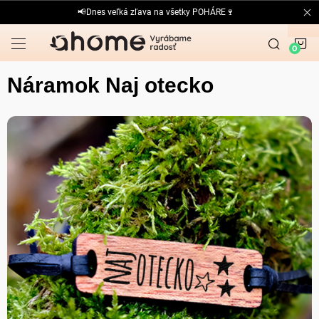
Prejsť
📢Dnes veľká zľava na všetky POHÁRE🍷
na
obsah
N
K
Náramok Naj otecko