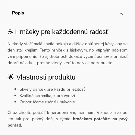
Popis
☕ Hrnčeky pre každodennú radosť
Niekedy stačí malá chvíľa pokoja a dúšok obľúbenej kávy, aby sa
deň stal krajším. Tento hrnček s láskavým, no vtipným nápisom
vám pripomenie, že aj drobnosti dokážu vyčariť úsmev a priniesť
dobrú náladu – presne vtedy, keď to najviac potrebujete.
🌟 Vlastnosti produktu
Skvelý darček pre každú príležitosť
Kvalitná keramika, ktorá vydrží
Odporúčame ručné umývanie
Či už chcete potešiť k narodeninám, meninám, Vianociam alebo
len tak pre pekný deň, s týmto
hrnčekom potešíte na prvý
pohľad
.