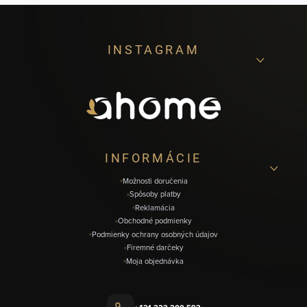
Z
INSTAGRAM
á
p
ä
t
i
INFORMÁCIE
e
Možnosti doručenia
Spôsoby platby
Reklamácia
Obchodné podmienky
Podmienky ochrany osobných údajov
Firemné darčeky
Moja objednávka