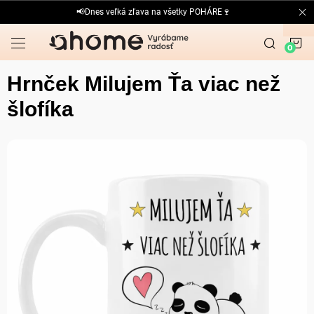
Prejsť
📢Dnes veľká zľava na všetky POHÁRE🍷
na
obsah
N
K
Hrnček Milujem Ťa viac než
šlofíka