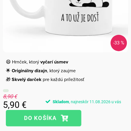
-33 %
😄 Hrnček, ktorý
vyčarí úsmev
🌟
Originálny dizajn
, ktorý zaujme
🎁
Skvelý darček
pre každú príležitosť
8,90 €
Skladom
11.08.2026
5,90 €
Jednotková
cena: