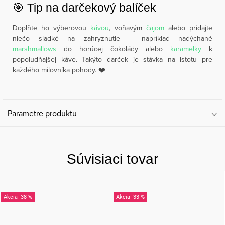
🎯 Tip na darčekový balíček
Doplňte ho výberovou
kávou
, voňavým
čajom
alebo pridajte
niečo sladké na zahryznutie – napríklad nadýchané
marshmallows
do horúcej čokolády alebo
karamelky
k
popoludňajšej káve. Takýto darček je stávka na istotu pre
každého milovníka pohody. ❤️
Parametre produktu
Súvisiaci tovar
-38 %
-33 %