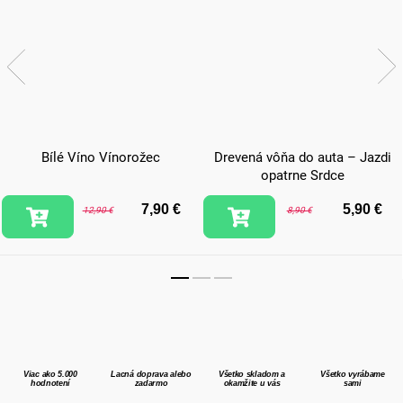
Bílé Víno Vínorožec
Drevená vôňa do auta – Jazdi
opatrne Srdce
7,90 €
5,90 €
12,90 €
8,90 €
Viac ako 5.000
Lacná doprava alebo
Všetko skladom a
Všetko vyrábame
hodnotení
zadarmo
okamžite u vás
sami