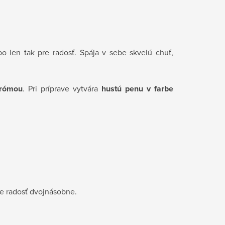
o len tak pre radosť. Spája v sebe skvelú chuť,
arómou
. Pri príprave vytvára
hustú penu v farbe
e radosť dvojnásobne.