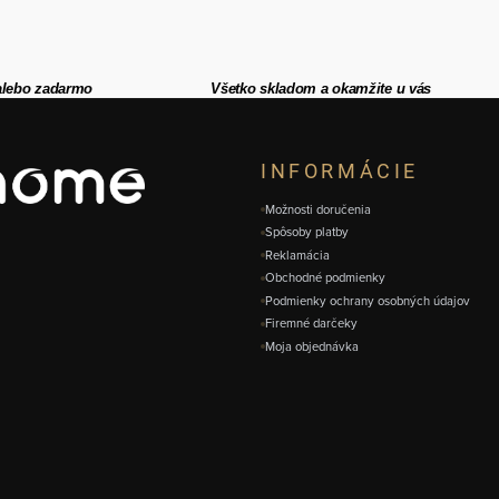
alebo zadarmo
Všetko skladom a okamžite u vás
INFORMÁCIE
Možnosti doručenia
Spôsoby platby
Reklamácia
Obchodné podmienky
Podmienky ochrany osobných údajov
Firemné darčeky
Moja objednávka