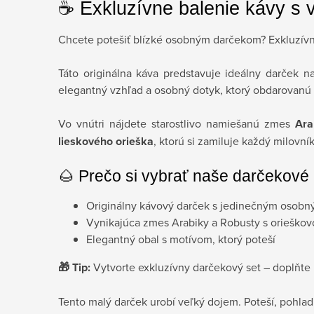
☕ Exkluzívne balenie kávy s
Chcete potešiť blízké osobným darčekom? Exkluzívne
Táto originálna káva predstavuje ideálny darček n
elegantný vzhľad a osobný dotyk, ktorý obdarovanú 
Vo vnútri nájdete starostlivo namiešanú zmes
Ara
lieskového orieška
, ktorú si zamiluje každý milovník
🌰 Prečo si vybrať naše darčekové
Originálny kávový darček s jedinečným osob
Vynikajúca zmes Arabiky a Robusty s orieškovo
Elegantný obal s motívom, ktorý poteší
🎁 Tip:
Vytvorte exkluzívny darčekový set – doplňte
Tento malý darček urobí veľký dojem. Poteší, pohlad