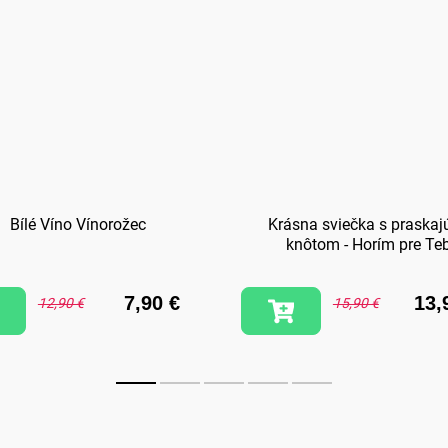
Bílé Víno Vínorožec
Krásna sviečka s praskaj
knôtom - Horím pre Te
7,90 €
13,
12,90 €
15,90 €