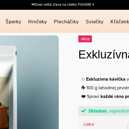
📢Dnes veľká zľava na všetky POHÁRE🍷
Šperky
Hrnčeky
Plecháčiky
Sviečky
Kľúčen
Akce
Exkluzívn
✨
Exkluzívna kávička
v
☕
100 g lahodnej prvot
❤️ Spraví
každé ráno p
Skladom
7,90 €