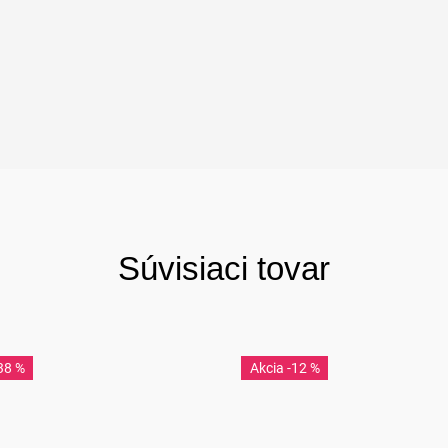
Súvisiaci tovar
38 %
-12 %