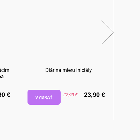
úcim
Diár na mieru Iniciály
Dreve
ba
90 €
23,90 €
27,90 €
VYBRAŤ