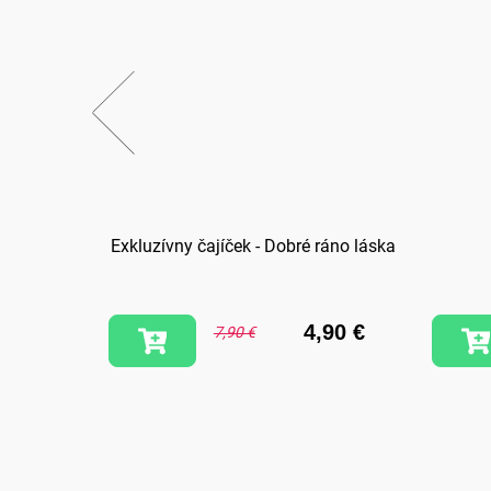
 Jazdi
Exkluzívny čajíček - Dobré ráno láska
,90 €
4,90 €
7,90 €