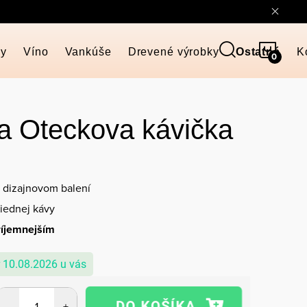
NÁKU
ky
Víno
Vankúše
Drevené výrobky
Ostatné
K
KOŠÍ
a Oteckova kávička
 dizajnovom balení
riednej kávy
ríjemnejším
10.08.2026