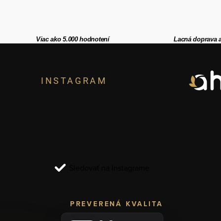
Viac ako 5.000 hodnotení
Lacná doprava 
Z
á
INSTAGRAM
p
ä
t
i
Sledovať na Instagrame
e
PREVERENÁ KVALITA