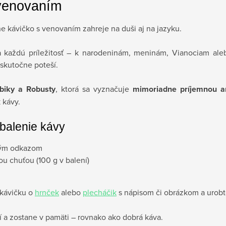
 venovaním
 kávičko s venovaním zahreje na duši aj na jazyku.
a každú príležitosť – k narodeninám, meninám, Vianociam aleb
skutočne poteší.
biky a Robusty
, ktorá sa vyznačuje
mimoriadne príjemnou 
 kávy.
 balenie kávy
ným odkazom
u chuťou (100 g v balení)
 kávičku o
hrnček
alebo
plecháčik
s nápisom či obrázkom a urobt
í a zostane v pamäti – rovnako ako dobrá káva.