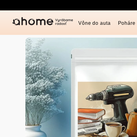
Prejsť
na
obsah
Vône do auta
Poháre