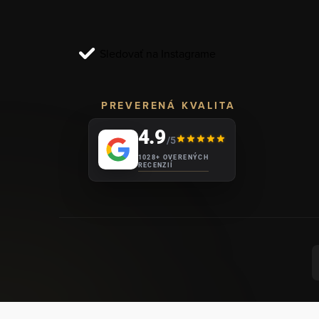
t
i
Sledovať na Instagrame
e
PREVERENÁ KVALITA
4.9
/5
1028+ OVERENÝCH
RECENZIÍ