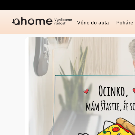
Prejsť
na
obsah
Vône do auta
Poháre