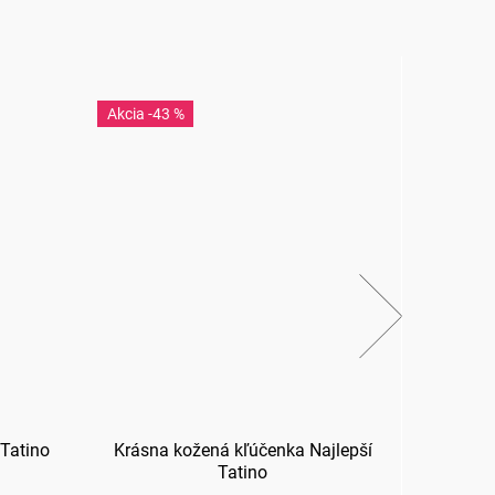
-43 %
-3
 Tatino
Krásna kožená kľúčenka Najlepší
Hrnč
Tatino