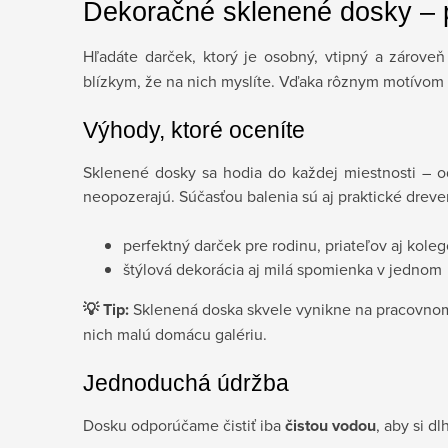
Dekoračné sklenené dosky – p
Hľadáte darček, ktorý je osobný, vtipný a zárove
blízkym, že na nich myslíte. Vďaka rôznym motívom a
Výhody, ktoré oceníte
Sklenené dosky sa hodia do každej miestnosti – o
neopozerajú. Súčasťou balenia sú aj praktické drev
perfektný darček pre rodinu, priateľov aj kole
štýlová dekorácia aj milá spomienka v jednom
💡 Tip:
Sklenená doska skvele vynikne na pracovnom s
nich malú domácu galériu.
Jednoduchá údržba
Dosku odporúčame čistiť iba
čistou vodou
, aby si d