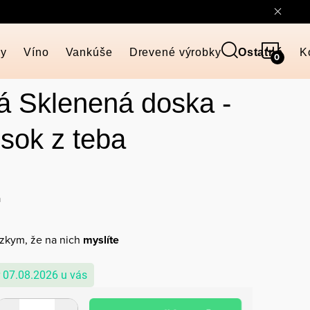
NÁKU
ky
Víno
Vankúše
Drevené výrobky
Ostatné
K
KOŠÍ
á Sklenená doska -
sok z teba
a
ízkym, že na nich
myslíte
07.08.2026