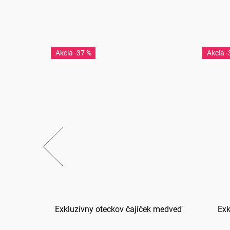
-37 %
-
 Teba
Exkluzívny oteckov čajíček medveď
Exk