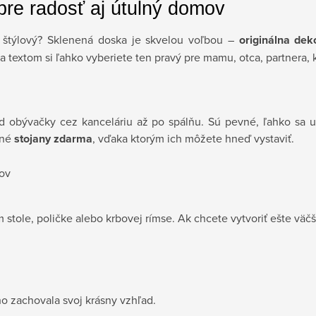
re radosť aj útulný domov
ň štýlový? Sklenená doska je skvelou voľbou –
originálna dek
 textom si ľahko vyberiete ten pravý pre mamu, otca, partnera, 
d obývačky cez kanceláriu až po spálňu. Sú pevné, ľahko sa u
ené
stojany zdarma
, vďaka ktorým ich môžete hneď vystaviť.
gov
tole, poličke alebo krbovej rímse. Ak chcete vytvoriť ešte väčší
lho zachovala svoj krásny vzhľad.