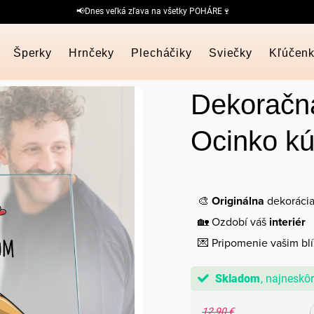
📢Dnes veľká zľava na všetky POHÁRE🍷
Šperky
Hrnčeky
Plecháčiky
Sviečky
Kľúčen
Dekoračn
Ocinko kú
🎨
Originálna
dekoráci
🏡 Ozdobí váš
interiér
💌 Pripomenie vašim bl
Skladom
12,90 €