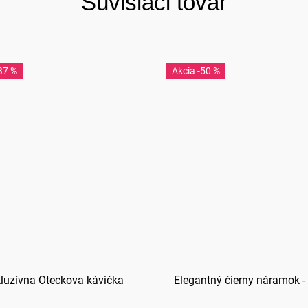
Súvisiaci tovar
37 %
-50 %
luzívna Oteckova kávička
Elegantný čierny náramok -