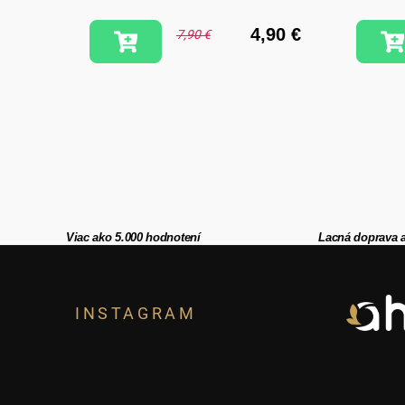
,90 €
4,90 €
7,90 €
Viac ako 5.000 hodnotení
Lacná doprava 
Z
á
INSTAGRAM
p
ä