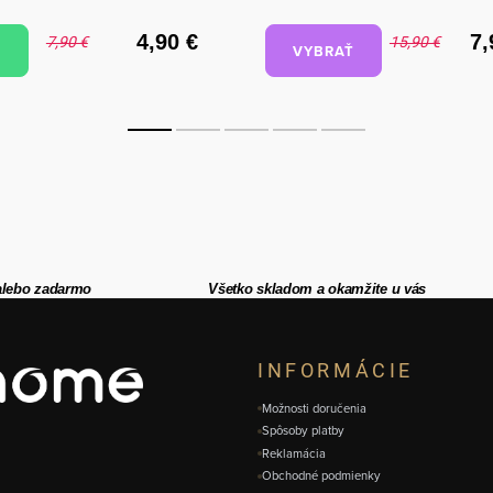
4,90 €
7,
7,90 €
15,90 €
VYBRAŤ
alebo zadarmo
Všetko skladom a okamžite u vás
INFORMÁCIE
Možnosti doručenia
Spôsoby platby
Reklamácia
Obchodné podmienky