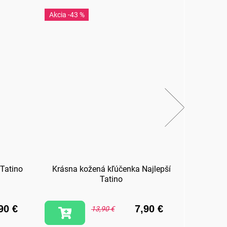
-43 %
-3
 Tatino
Krásna kožená kľúčenka Najlepší
Hrnč
Tatino
90 €
7,90 €
13,90 €