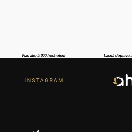
Viac ako 5.000 hodnotení
Lacná doprava 
Z
á
INSTAGRAM
p
ä
t
i