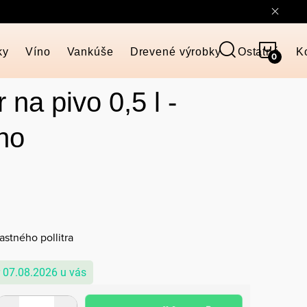
NÁKU
ky
Víno
Vankúše
Drevené výrobky
Ostatné
K
KOŠÍ
 na pivo 0,5 l -
no
astného pollitra
07.08.2026