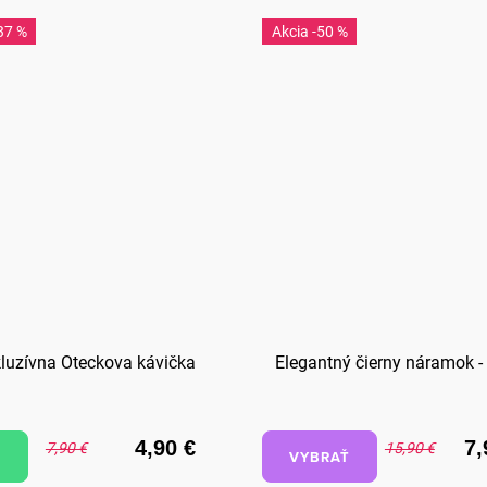
37 %
-50 %
luzívna Oteckova kávička
Elegantný čierny náramok -
4,90 €
7,
7,90 €
15,90 €
VYBRAŤ