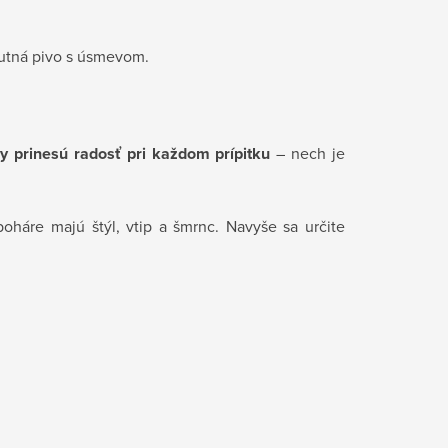
chutná pivo s úsmevom.
y prinesú radosť pri každom prípitku
– nech je
oháre majú štýl, vtip a šmrnc. Navyše sa určite