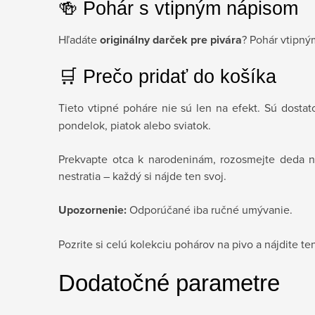
🍻 Pohár s vtipným nápisom
Hľadáte
originálny darček pre pivára
? Pohár vtipný
🛒 Prečo pridať do košíka
Tieto vtipné poháre nie sú len na efekt. Sú dosta
pondelok, piatok alebo sviatok.
Prekvapte otca k narodeninám, rozosmejte deda na
nestratia – každý si nájde ten svoj.
Upozornenie:
Odporúčané iba ručné umývanie.
Pozrite si celú kolekciu pohárov na pivo a nájdite t
Dodatočné parametre