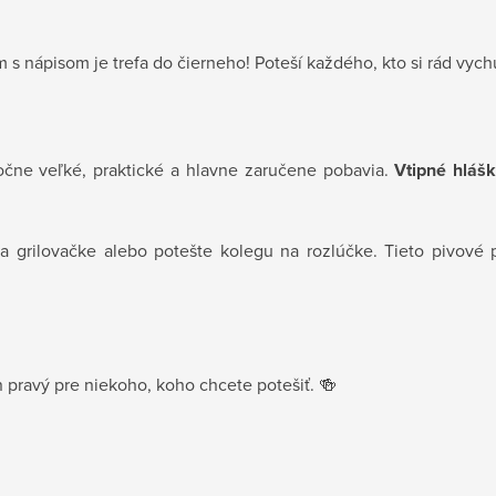
m s nápisom je trefa do čierneho! Poteší každého, kto si rád vy
točne veľké, praktické a hlavne zaručene pobavia.
Vtipné hlášk
 grilovačke alebo potešte kolegu na rozlúčke. Tieto pivové p
en pravý pre niekoho, koho chcete potešiť. 🍻