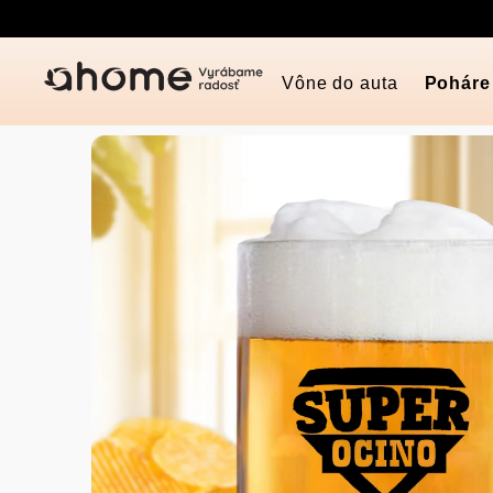
Prejsť
na
obsah
Vône do auta
Poháre