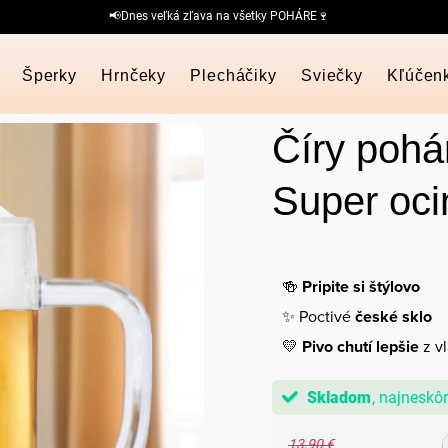
📢Dnes veľká zľava na všetky POHÁRE🍷
Šperky
Hrnčeky
Plecháčiky
Sviečky
Kľúčen
Číry pohár
Super oci
🍻
Pripite si štýlovo
✨ Poctivé
české sklo
💛
Pivo chutí lepšie
z vl
Skladom
13,90 €