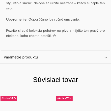
štýl, vtip a šmrnc. Navyše sa určite nestratia – každý si nájde ten
svoj.
Upozornenie:
Odporúčané iba ručné umývanie.
Pozrite si celú kolekciu pohárov na pivo a nájdite ten pravý pre
niekoho, koho chcete potešiť. 🍻
Parametre produktu
Súvisiaci tovar
-37 %
-37 %