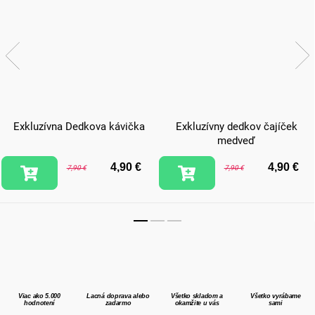
Exkluzívna Dedkova kávička
Exkluzívny dedkov čajíček
medveď
4,90 €
4,90 €
7,90 €
7,90 €
Viac ako 5.000
Lacná doprava alebo
Všetko skladom a
Všetko vyrábame
hodnotení
zadarmo
okamžite u vás
sami