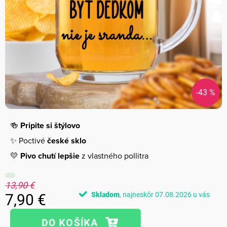
-43 %
🍻
Pripite si štýlovo
✨ Poctivé
české sklo
💛
Pivo chutí lepšie
z vlastného pollitra
13,90 €
Skladom
07.08.2026
7,90 €
Jednotková
cena: