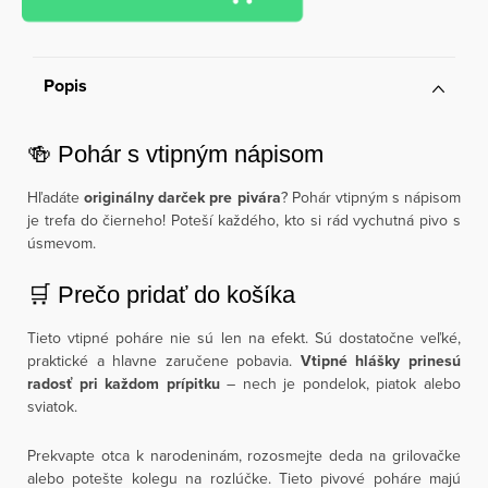
Popis
🍻 Pohár s vtipným nápisom
Hľadáte
originálny darček pre pivára
? Pohár vtipným s nápisom
je trefa do čierneho! Poteší každého, kto si rád vychutná pivo s
úsmevom.
🛒 Prečo pridať do košíka
Tieto vtipné poháre nie sú len na efekt. Sú dostatočne veľké,
praktické a hlavne zaručene pobavia.
Vtipné hlášky prinesú
radosť pri každom prípitku
– nech je pondelok, piatok alebo
sviatok.
Prekvapte otca k narodeninám, rozosmejte deda na grilovačke
alebo potešte kolegu na rozlúčke. Tieto pivové poháre majú