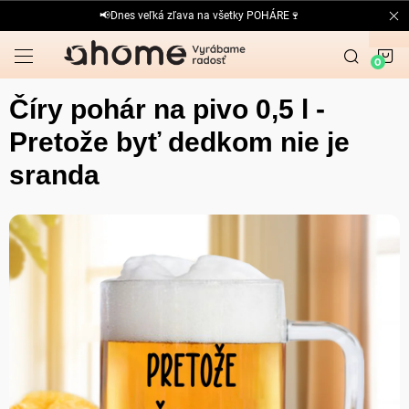
Prejsť
📢Dnes veľká zľava na všetky POHÁRE🍷
na
obsah
N
K
Číry pohár na pivo 0,5 l -
Pretože byť dedkom nie je
sranda