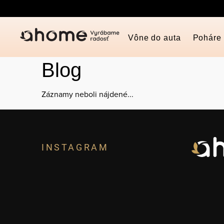
Prejsť
na
obsah
Vône do auta
Poháre
Blog
Záznamy neboli nájdené...
Z
á
INSTAGRAM
p
ä
t