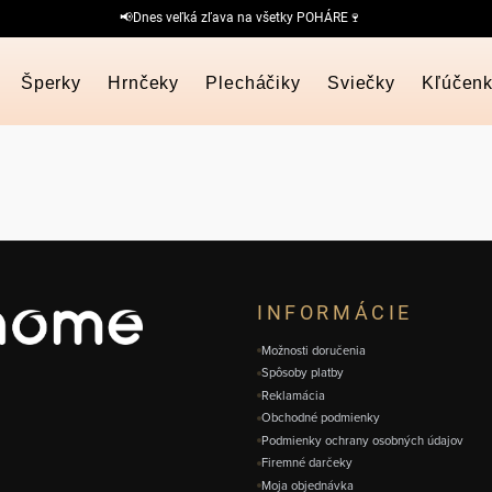
📢Dnes veľká zľava na všetky POHÁRE🍷
Šperky
Hrnčeky
Plecháčiky
Sviečky
Kľúčen
INFORMÁCIE
Možnosti doručenia
Spôsoby platby
Reklamácia
Obchodné podmienky
Podmienky ochrany osobných údajov
Firemné darčeky
Moja objednávka