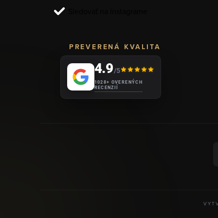
i
Sledovať na Instagrame
e
PREVERENÁ KVALITA
4.9
/5
1028+ OVERENÝCH
RECENZIÍ
VYT