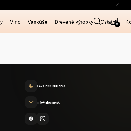
NÁKU
ky
Víno
Vankúše
Drevené výrobky
Ostatné
Ko
KOŠÍ
+421 222 200 593
info@ahome.sk