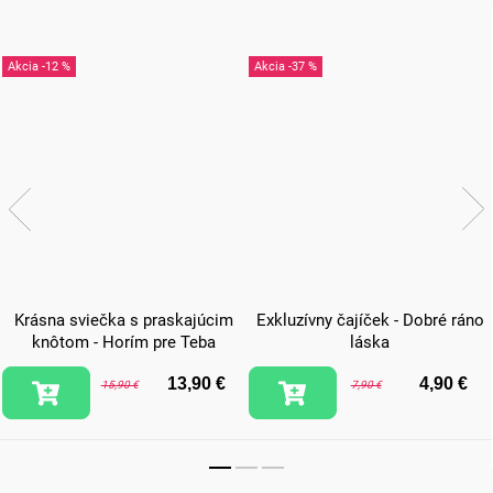
-12 %
-37 %
Krásna sviečka s praskajúcim
Exkluzívny čajíček - Dobré ráno
knôtom - Horím pre Teba
láska
13,90 €
4,90 €
15,90 €
7,90 €