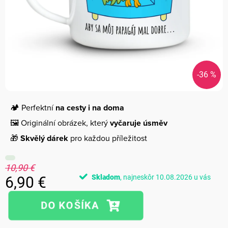
-36 %
🏕️ Perfektní
na cesty i na doma
🖼️ Originální obrázek, který
vyčaruje úsměv
🎁
Skvělý dárek
pro každou příležitost
10,90 €
Skladom
10.08.2026
6,90 €
Jednotková
cena: