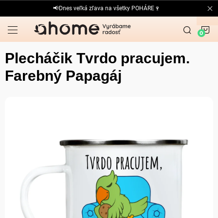
Prejsť
📢Dnes veľká zľava na všetky POHÁRE🍷
na
obsah
N
K
Plecháčik Tvrdo pracujem.
Farebný Papagáj