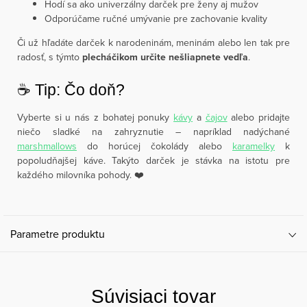
Hodí sa ako univerzálny darček pre ženy aj mužov
Odporúčame ručné umývanie pre zachovanie kvality
Či už hľadáte darček k narodeninám, meninám alebo len tak pre
radosť, s týmto
plecháčikom určite nešliapnete vedľa
.
☕️ Tip: Čo doň?
Vyberte si u nás z bohatej ponuky
kávy
a
čajov
alebo pridajte
niečo sladké na zahryznutie – napríklad nadýchané
marshmallows
do horúcej čokolády alebo
karamelky
k
popoludňajšej káve. Takýto darček je stávka na istotu pre
každého milovníka pohody. ❤️
Parametre produktu
Súvisiaci tovar