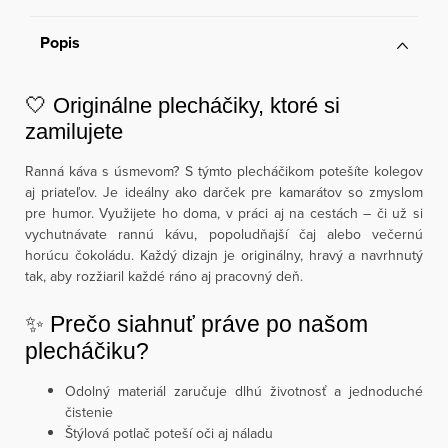
Popis
🤍 Originálne plecháčiky, ktoré si
zamilujete
Ranná káva s úsmevom? S týmto plecháčikom potešíte kolegov
aj priateľov. Je ideálny ako darček pre kamarátov so zmyslom
pre humor. Využijete ho doma, v práci aj na cestách – či už si
vychutnávate rannú kávu, popoludňajší čaj alebo večernú
horúcu čokoládu. Každý dizajn je originálny, hravý a navrhnutý
tak, aby rozžiaril každé ráno aj pracovný deň.
✨ Prečo siahnuť práve po našom
plecháčiku?
Odolný materiál zaručuje dlhú životnosť a jednoduché
čistenie
Štýlová potlač poteší oči aj náladu