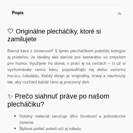
Popis
🤍 Originálne plecháčiky, ktoré si
zamilujete
Ranná káva s úsmevom? S týmto plecháčikom potešíte kolegov
aj priateľov. Je ideálny ako darček pre kamarátov so zmyslom
pre humor. Využijete ho doma, v práci aj na cestách – či už si
vychutnávate rannú kávu, popoludňajší čaj alebo večernú
horúcu čokoládu. Každý dizajn je originálny, hravý a navrhnutý
tak, aby rozžiaril každé ráno aj pracovný deň.
✨ Prečo siahnuť práve po našom
plecháčiku?
Odolný materiál zaručuje dlhú životnosť a jednoduché
čistenie
Štýlová potlač poteší oči aj náladu