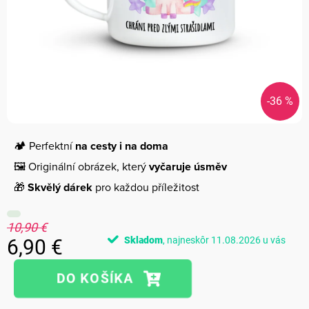
-36 %
🏕️ Perfektní
na cesty i na doma
🖼️ Originální obrázek, který
vyčaruje úsměv
🎁
Skvělý dárek
pro každou příležitost
10,90 €
Skladom
11.08.2026
6,90 €
Jednotková
cena: