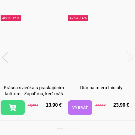
-12 %
-14 %
Krásna sviečka s praskajúcim
Diár na mieru Iniciály
knôtom - Zapáľ ma, keď máš
chuť sa mojkať
13,90 €
23,90 €
15,90 €
27,90 €
VYBRAŤ