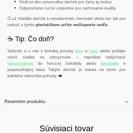
Hodí sa ako univerzálny darček pre ženy aj mužov
Odporúčame ručné umývanie pre zachovanie kvality
Či už hľadáte darček k narodeninám, meninám alebo len tak pre
radosť, s týmto
plecháčikom určite nešliapnete vedľa
.
☕️ Tip: Čo doň?
Vyberte si u nás z bohatej ponuky
kávy
a
čajov
alebo pridajte
niečo sladké na zahryznutie – napríklad nadýchané
marshmallows
do horúcej čokolády alebo
karamelky
k
popoludňajšej káve. Takýto darček je stávka na istotu pre
každého milovníka pohody. ❤️
Parametre produktu
Súvisiaci tovar