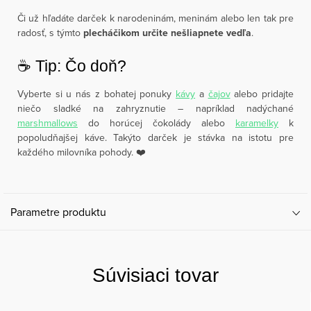
Či už hľadáte darček k narodeninám, meninám alebo len tak pre
radosť, s týmto
plecháčikom určite nešliapnete vedľa
.
☕️ Tip: Čo doň?
Vyberte si u nás z bohatej ponuky
kávy
a
čajov
alebo pridajte
niečo sladké na zahryznutie – napríklad nadýchané
marshmallows
do horúcej čokolády alebo
karamelky
k
popoludňajšej káve. Takýto darček je stávka na istotu pre
každého milovníka pohody. ❤️
Parametre produktu
Súvisiaci tovar