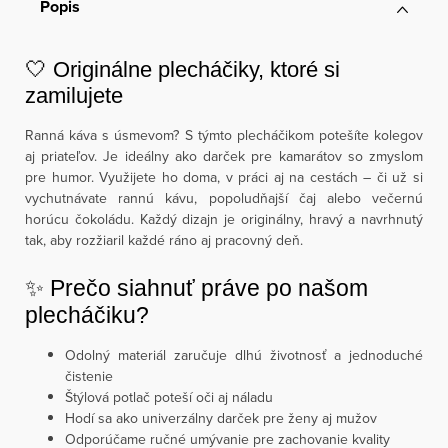
Popis
🤍 Originálne plecháčiky, ktoré si
zamilujete
Ranná káva s úsmevom? S týmto plecháčikom potešíte kolegov
aj priateľov. Je ideálny ako darček pre kamarátov so zmyslom
pre humor. Využijete ho doma, v práci aj na cestách – či už si
vychutnávate rannú kávu, popoludňajší čaj alebo večernú
horúcu čokoládu. Každý dizajn je originálny, hravý a navrhnutý
tak, aby rozžiaril každé ráno aj pracovný deň.
✨ Prečo siahnuť práve po našom
plecháčiku?
Odolný materiál zaručuje dlhú životnosť a jednoduché
čistenie
Štýlová potlač poteší oči aj náladu
Hodí sa ako univerzálny darček pre ženy aj mužov
Odporúčame ručné umývanie pre zachovanie kvality