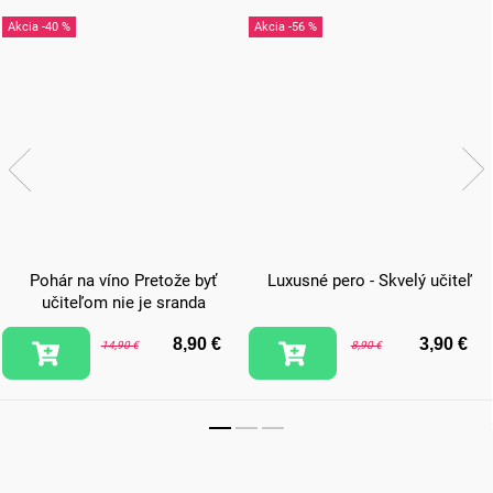
-40 %
-56 %
Pohár na víno Pretože byť
Luxusné pero - Skvelý učiteľ
učiteľom nie je sranda
8,90 €
3,90 €
14,90 €
8,90 €