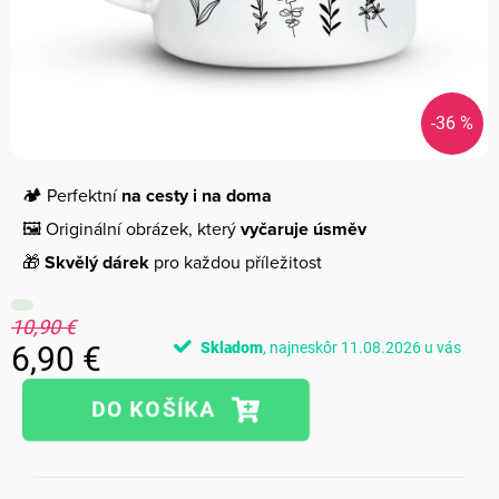
-36 %
🏕️ Perfektní
na cesty i na doma
🖼️ Originální obrázek, který
vyčaruje úsměv
🎁
Skvělý dárek
pro každou příležitost
10,90 €
Skladom
11.08.2026
6,90 €
Jednotková
cena: