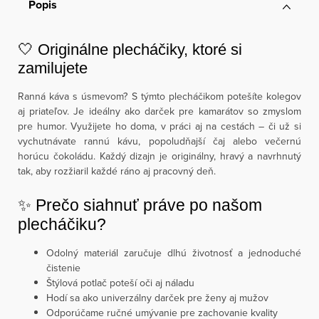
Popis
🤍 Originálne plecháčiky, ktoré si
zamilujete
Ranná káva s úsmevom? S týmto plecháčikom potešíte kolegov
aj priateľov. Je ideálny ako darček pre kamarátov so zmyslom
pre humor. Využijete ho doma, v práci aj na cestách – či už si
vychutnávate rannú kávu, popoludňajší čaj alebo večernú
horúcu čokoládu. Každý dizajn je originálny, hravý a navrhnutý
tak, aby rozžiaril každé ráno aj pracovný deň.
✨ Prečo siahnuť práve po našom
plecháčiku?
Odolný materiál zaručuje dlhú životnosť a jednoduché
čistenie
Štýlová potlač poteší oči aj náladu
Hodí sa ako univerzálny darček pre ženy aj mužov
Odporúčame ručné umývanie pre zachovanie kvality