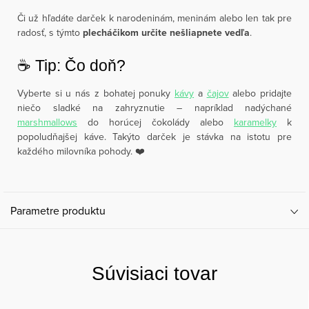
Či už hľadáte darček k narodeninám, meninám alebo len tak pre
radosť, s týmto
plecháčikom určite nešliapnete vedľa
.
☕️ Tip: Čo doň?
Vyberte si u nás z bohatej ponuky
kávy
a
čajov
alebo pridajte
niečo sladké na zahryznutie – napríklad nadýchané
marshmallows
do horúcej čokolády alebo
karamelky
k
popoludňajšej káve. Takýto darček je stávka na istotu pre
každého milovníka pohody. ❤️
Parametre produktu
Súvisiaci tovar