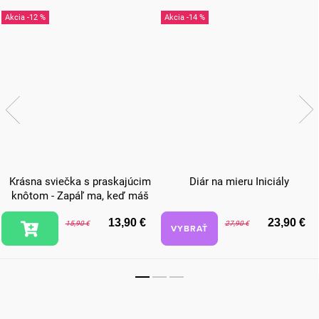
-12 %
-14 %
Krásna sviečka s praskajúcim
Diár na mieru Iniciály
knôtom - Zapáľ ma, keď máš
chuť sa mojkať
13,90 €
23,90 €
15,90 €
27,90 €
VYBRAŤ