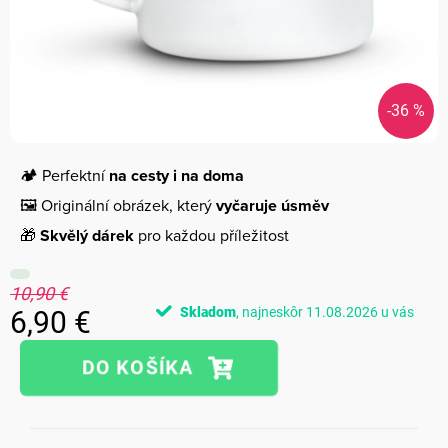
-36 %
🏕️ Perfektní
na cesty i na doma
🖼️ Originální obrázek, který
vyčaruje úsměv
🎁
Skvělý dárek
pro každou příležitost
10,90 €
Skladom
11.08.2026
6,90 €
Jednotková
cena: