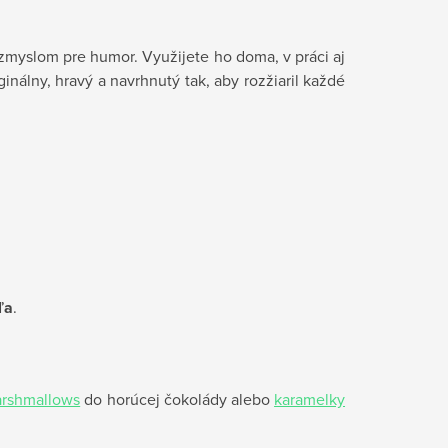
zmyslom pre humor. Využijete ho doma, v práci aj
inálny, hravý a navrhnutý tak, aby rozžiaril každé
ľa
.
rshmallows
do horúcej čokolády alebo
karamelky