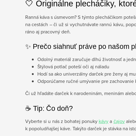
🤍 Originálne plecháčiky, ktoré
Ranná káva s úsmevom? S týmto plecháčikom potešíte
na cestách – či už si vychutnávate rannú kávu, popol
ráno aj pracovný deň.
✨ Prečo siahnuť práve po našom p
Odolný materiál zaručuje dlhú životnosť a jed
Štýlová potlač poteší oči aj náladu
Hodí sa ako univerzálny darček pre ženy aj m
Odporúčame ručné umývanie pre zachovanie k
Či už hľadáte darček k narodeninám, meninám alebo 
☕️ Tip: Čo doň?
Vyberte si u nás z bohatej ponuky
kávy
a
čajov
alebo
k popoludňajšej káve. Takýto darček je stávka na is