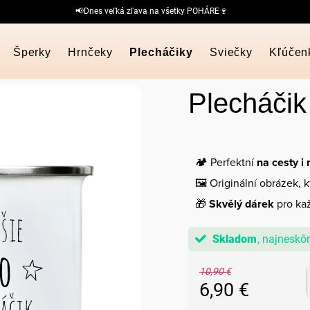
📢Dnes veľká zľava na všetky POHÁRE🍷
Šperky
Hrnčeky
Plecháčiky
Sviečky
Kľúčen
Plecháčik
🏕️ Perfektní
na cesty i
🖼️ Originální obrázek, 
🎁
Skvělý dárek
pro kaž
Skladom
10,90 €
6,90 €
Jednotková