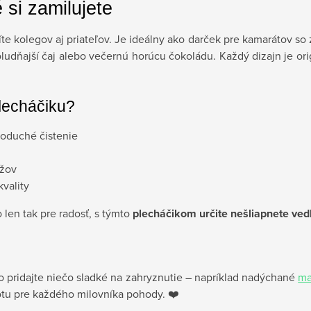
 si zamilujete
 kolegov aj priateľov. Je ideálny ako darček pre kamarátov so 
udňajší čaj alebo večernú horúcu čokoládu. Každý dizajn je orig
lecháčiku?
noduché čistenie
užov
vality
len tak pre radosť, s týmto
plecháčikom určite nešliapnete ved
 pridajte niečo sladké na zahryznutie – napríklad nadýchané
ma
totu pre každého milovníka pohody. ❤️