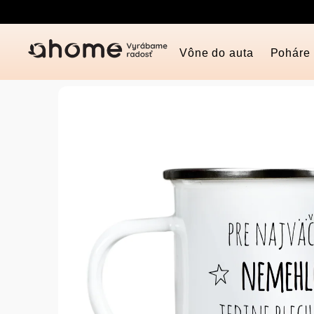
Prejsť
na
obsah
Vône do auta
Poháre