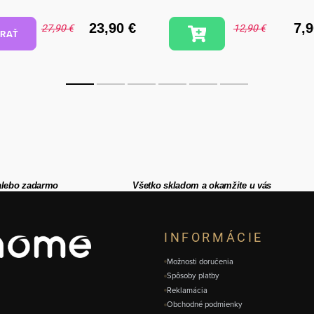
23,90 €
7,9
27,90 €
12,90 €
RAŤ
alebo zadarmo
Všetko skladom a okamžite u vás
INFORMÁCIE
Možnosti doručenia
Spôsoby platby
Reklamácia
Obchodné podmienky