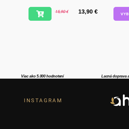
mojkať
,90 €
13,90 €
15,90 €
VYB
Viac ako 5.000 hodnotení
Lacná doprava 
Z
á
INSTAGRAM
p
ä