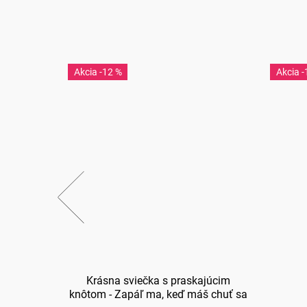
-12 %
-
Krásna sviečka s praskajúcim
knôtom - Zapáľ ma, keď máš chuť sa