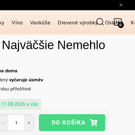
NÁKU
ky
Víno
Vankúše
Drevené výrobky
Ostatné
K
KOŠÍ
 Najväčšie Nemehlo
 na doma
který
vyčaruje úsměv
dou příležitost
11.08.2026