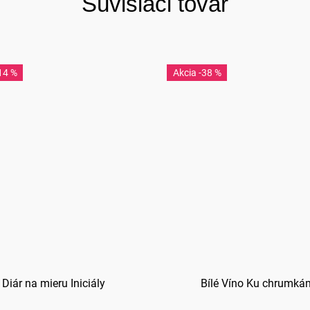
Súvisiaci tovar
14 %
-38 %
Diár na mieru Iniciály
Bílé Víno Ku chrumká