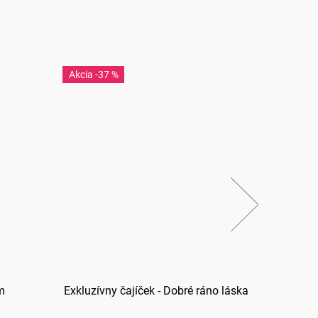
-37 %
-3
m
Exkluzívny čajíček - Dobré ráno láska
Ex