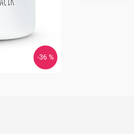
cena:
-36 %