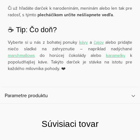
Či už hľadáte darček k narodeninám, meninám alebo len tak pre
radosť, s týmto
plecháčikom určite nešliapnete vedľa
.
☕️ Tip: Čo doň?
Vyberte si u nás z bohatej ponuky
kávy
a
čajov
alebo pridajte
niečo sladké na zahryznutie – napríklad nadýchané
marshmallows
do horúcej čokolády alebo
karamelky
k
popoludňajšej káve. Takýto darček je stávka na istotu pre
každého milovníka pohody. ❤️
Parametre produktu
Súvisiaci tovar