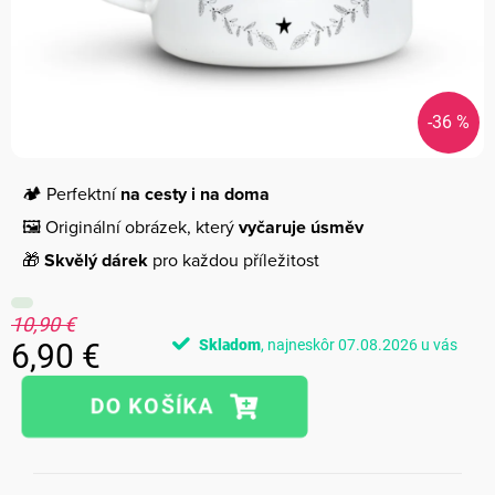
-36 %
🏕️ Perfektní
na cesty i na doma
🖼️ Originální obrázek, který
vyčaruje úsměv
🎁
Skvělý dárek
pro každou příležitost
10,90 €
Skladom
07.08.2026
6,90 €
Jednotková
cena: