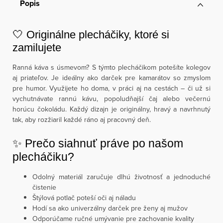
Popis
🤍 Originálne plecháčiky, ktoré si
zamilujete
Ranná káva s úsmevom? S týmto plecháčikom potešíte kolegov
aj priateľov. Je ideálny ako darček pre kamarátov so zmyslom
pre humor. Využijete ho doma, v práci aj na cestách – či už si
vychutnávate rannú kávu, popoludňajší čaj alebo večernú
horúcu čokoládu. Každý dizajn je originálny, hravý a navrhnutý
tak, aby rozžiaril každé ráno aj pracovný deň.
✨ Prečo siahnuť práve po našom
plecháčiku?
Odolný materiál zaručuje dlhú životnosť a jednoduché
čistenie
Štýlová potlač poteší oči aj náladu
Hodí sa ako univerzálny darček pre ženy aj mužov
Odporúčame ručné umývanie pre zachovanie kvality