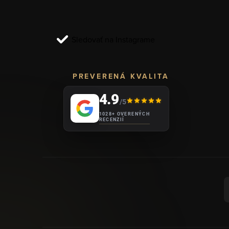
t
i
Sledovať na Instagrame
e
PREVERENÁ KVALITA
4.9
/5
1028+ OVERENÝCH
RECENZIÍ