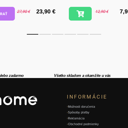
23,90 €
7,9
27,90 €
12,90 €
RAŤ
alebo zadarmo
Všetko skladom a okamžite u vás
INFORMÁCIE
Možnosti doručenia
Spôsoby platby
Reklamácia
Obchodné podmienky