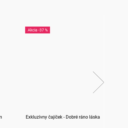
-37 %
-3
m
Exkluzívny čajíček - Dobré ráno láska
Ex