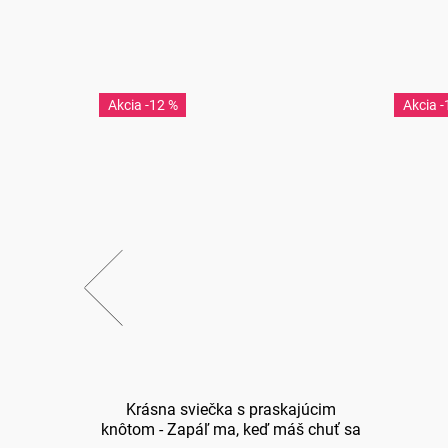
-12 %
-
Krásna sviečka s praskajúcim
knôtom - Zapáľ ma, keď máš chuť sa