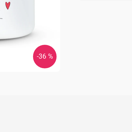
cena:
-36 %