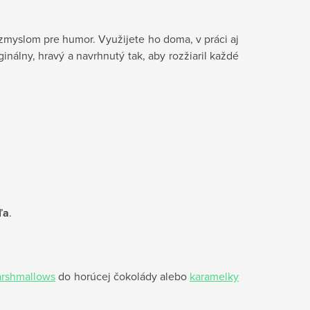
zmyslom pre humor. Využijete ho doma, v práci aj
inálny, hravý a navrhnutý tak, aby rozžiaril každé
ľa
.
rshmallows
do horúcej čokolády alebo
karamelky