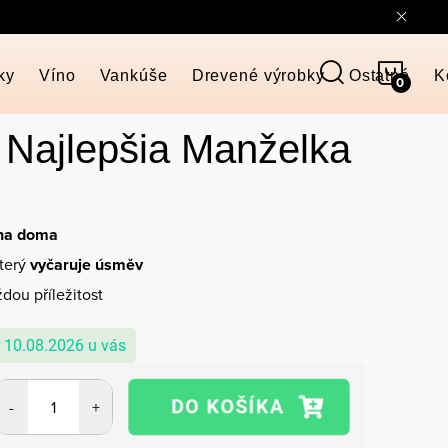
NÁKU
ky
Víno
Vankúše
Drevené výrobky
Ostatné
K
KOŠÍ
 Najlepšia Manželka
 na doma
který
vyčaruje úsměv
dou příležitost
10.08.2026