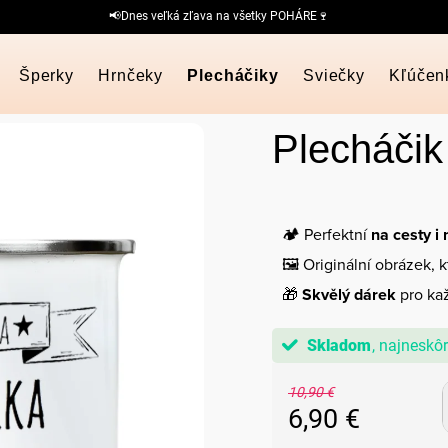
📢Dnes veľká zľava na všetky POHÁRE🍷
Šperky
Hrnčeky
Plecháčiky
Sviečky
Kľúčen
Plecháčik
🏕️ Perfektní
na cesty i
🖼️ Originální obrázek, 
🎁
Skvělý dárek
pro kaž
Skladom
10,90 €
6,90 €
Jednotková