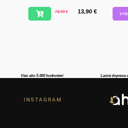
mojkať
,90 €
13,90 €
15,90 €
VYB
Viac ako 5.000 hodnotení
Lacná doprava 
Z
á
INSTAGRAM
p
ä