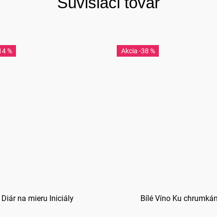
Súvisiaci tovar
14 %
-38 %
Diár na mieru Iniciály
Bílé Víno Ku chrumká