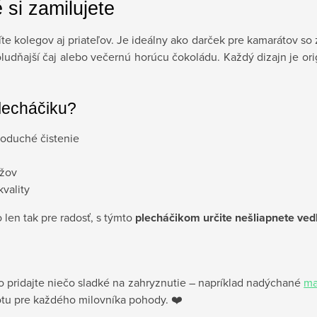
 si zamilujete
 kolegov aj priateľov. Je ideálny ako darček pre kamarátov so 
udňajší čaj alebo večernú horúcu čokoládu. Každý dizajn je orig
lecháčiku?
noduché čistenie
užov
vality
len tak pre radosť, s týmto
plecháčikom určite nešliapnete ved
 pridajte niečo sladké na zahryznutie – napríklad nadýchané
ma
totu pre každého milovníka pohody. ❤️