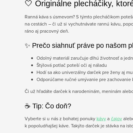
🤍 Originálne plecháčiky, ktoré
Ranná káva s úsmevom? S týmto plecháčikom potešíte
na cestách – či už si vychutnávate rannú kávu, popol
ráno aj pracovný deň.
✨ Prečo siahnuť práve po našom p
Odolný materiál zaručuje dlhú životnosť a jed
Štýlová potlač poteší oči aj náladu
Hodí sa ako univerzálny darček pre ženy aj m
Odporúčame ručné umývanie pre zachovanie k
Či už hľadáte darček k narodeninám, meninám alebo 
☕️ Tip: Čo doň?
Vyberte si u nás z bohatej ponuky
kávy
a
čajov
alebo
k popoludňajšej káve. Takýto darček je stávka na is