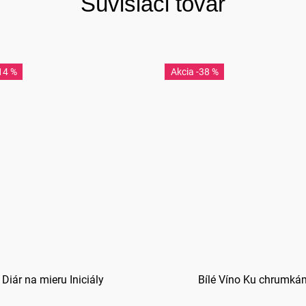
Súvisiaci tovar
14 %
-38 %
Diár na mieru Iniciály
Bílé Víno Ku chrumká