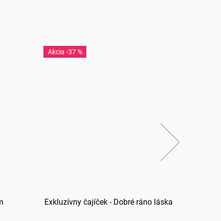
-37 %
-3
m
Exkluzívny čajíček - Dobré ráno láska
Ex