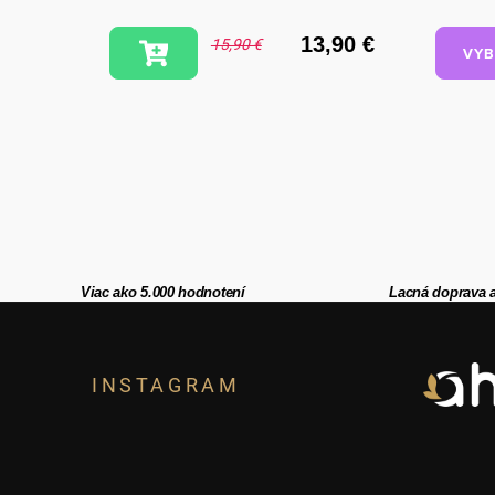
mojkať
,90 €
13,90 €
15,90 €
VYB
Viac ako 5.000 hodnotení
Lacná doprava 
Z
á
INSTAGRAM
p
ä