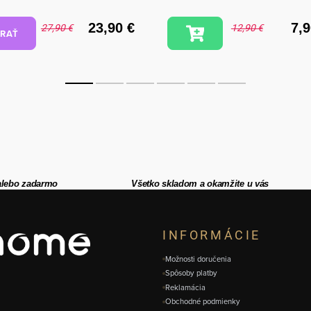
23,90 €
7,9
27,90 €
12,90 €
RAŤ
alebo zadarmo
Všetko skladom a okamžite u vás
INFORMÁCIE
Možnosti doručenia
Spôsoby platby
Reklamácia
Obchodné podmienky