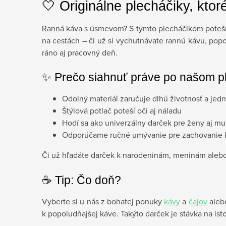
🤍 Originálne plecháčiky, ktoré
Ranná káva s úsmevom? S týmto plecháčikom potešíte
na cestách – či už si vychutnávate rannú kávu, popol
ráno aj pracovný deň.
✨ Prečo siahnuť práve po našom p
Odolný materiál zaručuje dlhú životnosť a jed
Štýlová potlač poteší oči aj náladu
Hodí sa ako univerzálny darček pre ženy aj m
Odporúčame ručné umývanie pre zachovanie k
Či už hľadáte darček k narodeninám, meninám alebo 
☕️ Tip: Čo doň?
Vyberte si u nás z bohatej ponuky
kávy
a
čajov
alebo
k popoludňajšej káve. Takýto darček je stávka na is