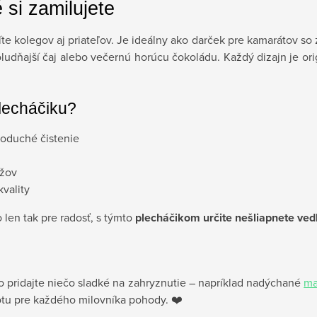
 si zamilujete
 kolegov aj priateľov. Je ideálny ako darček pre kamarátov so 
udňajší čaj alebo večernú horúcu čokoládu. Každý dizajn je orig
lecháčiku?
noduché čistenie
užov
vality
len tak pre radosť, s týmto
plecháčikom určite nešliapnete ved
 pridajte niečo sladké na zahryznutie – napríklad nadýchané
ma
totu pre každého milovníka pohody. ❤️