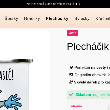
📢Dnes veľká zľava na všetky POHÁRE🍷
Šperky
Hrnčeky
Plecháčiky
Sviečky
Kľúčen
Akce
Plecháčik
🏕️ Perfektní
na cesty i
🖼️ Originální obrázek, 
🎁
Skvělý dárek
pro kaž
Skladom
10,90 €