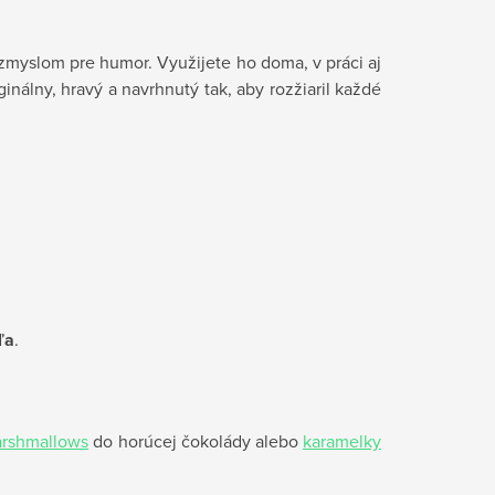
zmyslom pre humor. Využijete ho doma, v práci aj
inálny, hravý a navrhnutý tak, aby rozžiaril každé
ľa
.
rshmallows
do horúcej čokolády alebo
karamelky