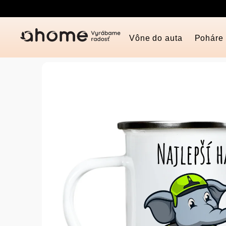
Prejsť
na
obsah
Vône do auta
Poháre