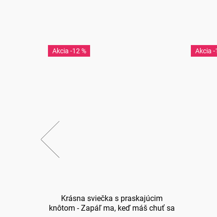
-12 %
-
Krásna sviečka s praskajúcim
knôtom - Zapáľ ma, keď máš chuť sa