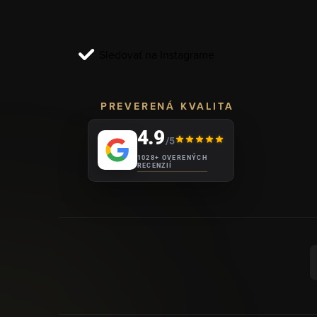
t
i
Sledovať na Instagrame
e
PREVERENÁ KVALITA
4.9
/5
1028+ OVERENÝCH
RECENZIÍ