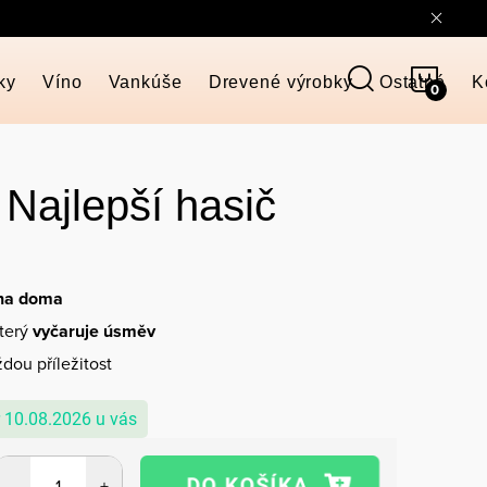
NÁKU
ky
Víno
Vankúše
Drevené výrobky
Ostatné
K
KOŠÍ
 Najlepší hasič
 na doma
který
vyčaruje úsměv
dou příležitost
10.08.2026