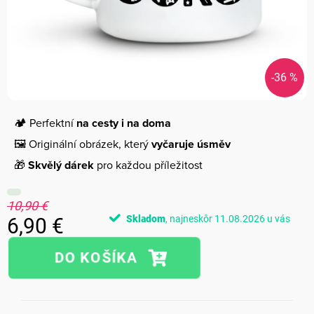
-36 %
🏕️ Perfektní
na cesty i na doma
🖼️ Originální obrázek, který
vyčaruje úsměv
🎁
Skvělý dárek
pro každou příležitost
10,90 €
Skladom
11.08.2026
6,90 €
Jednotková
cena: