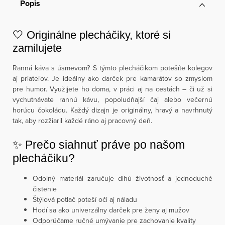
Popis
🤍 Originálne plecháčiky, ktoré si
zamilujete
Ranná káva s úsmevom? S týmto plecháčikom potešíte kolegov
aj priateľov. Je ideálny ako darček pre kamarátov so zmyslom
pre humor. Využijete ho doma, v práci aj na cestách – či už si
vychutnávate rannú kávu, popoludňajší čaj alebo večernú
horúcu čokoládu. Každý dizajn je originálny, hravý a navrhnutý
tak, aby rozžiaril každé ráno aj pracovný deň.
✨ Prečo siahnuť práve po našom
plecháčiku?
Odolný materiál zaručuje dlhú životnosť a jednoduché
čistenie
Štýlová potlač poteší oči aj náladu
Hodí sa ako univerzálny darček pre ženy aj mužov
Odporúčame ručné umývanie pre zachovanie kvality