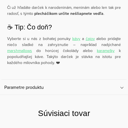
Či už hľadáte darček k narodeninám, meninám alebo len tak pre
radosť, s týmto
plecháčikom určite nešliapnete vedľa
.
☕️ Tip: Čo doň?
Vyberte si u nás z bohatej ponuky
kávy
a
čajov
alebo pridajte
niečo sladké na zahryznutie – napríklad nadýchané
marshmallows
do horúcej čokolády alebo
karamelky
k
popoludňajšej káve. Takýto darček je stávka na istotu pre
každého milovníka pohody. ❤️
Parametre produktu
Súvisiaci tovar