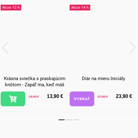
-12 %
-14 %
Krásna sviečka s praskajúcim
Diár na mieru Iniciály
knôtom - Zapáľ ma, keď máš
chuť sa mojkať
13,90 €
23,90 €
15,90 €
27,90 €
VYBRAŤ