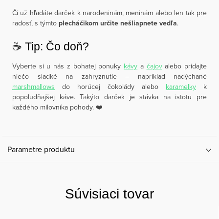
Či už hľadáte darček k narodeninám, meninám alebo len tak pre
radosť, s týmto
plecháčikom určite nešliapnete vedľa
.
☕️ Tip: Čo doň?
Vyberte si u nás z bohatej ponuky
kávy
a
čajov
alebo pridajte
niečo sladké na zahryznutie – napríklad nadýchané
marshmallows
do horúcej čokolády alebo
karamelky
k
popoludňajšej káve. Takýto darček je stávka na istotu pre
každého milovníka pohody. ❤️
Parametre produktu
Súvisiaci tovar