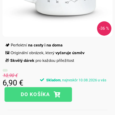
-36 %
🏕️ Perfektní
na cesty i na doma
🖼️ Originální obrázek, který
vyčaruje úsměv
🎁
Skvělý dárek
pro každou příležitost
10,90 €
Skladom
10.08.2026
6,90 €
Jednotková
cena: