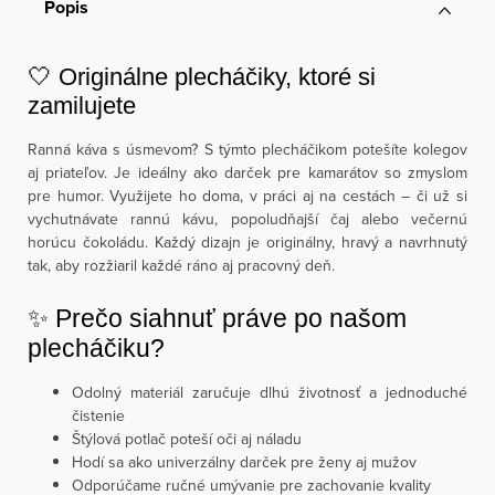
Popis
🤍 Originálne plecháčiky, ktoré si
zamilujete
Ranná káva s úsmevom? S týmto plecháčikom potešíte kolegov
aj priateľov. Je ideálny ako darček pre kamarátov so zmyslom
pre humor. Využijete ho doma, v práci aj na cestách – či už si
vychutnávate rannú kávu, popoludňajší čaj alebo večernú
horúcu čokoládu. Každý dizajn je originálny, hravý a navrhnutý
tak, aby rozžiaril každé ráno aj pracovný deň.
✨ Prečo siahnuť práve po našom
plecháčiku?
Odolný materiál zaručuje dlhú životnosť a jednoduché
čistenie
Štýlová potlač poteší oči aj náladu
Hodí sa ako univerzálny darček pre ženy aj mužov
Odporúčame ručné umývanie pre zachovanie kvality