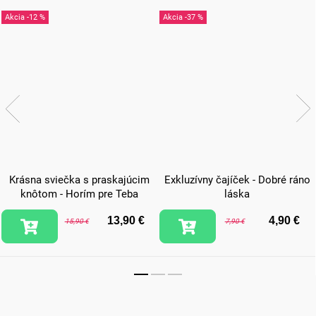
-12 %
-37 %
Krásna sviečka s praskajúcim
Exkluzívny čajíček - Dobré ráno
knôtom - Horím pre Teba
láska
13,90 €
4,90 €
15,90 €
7,90 €