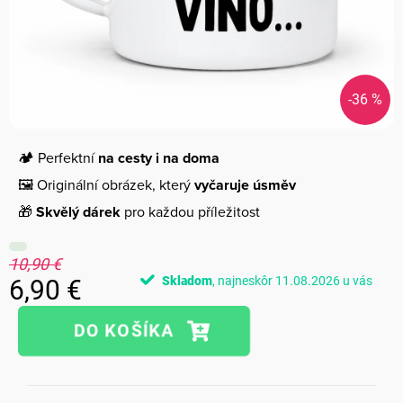
-36 %
🏕️ Perfektní
na cesty i na doma
🖼️ Originální obrázek, který
vyčaruje úsměv
🎁
Skvělý dárek
pro každou příležitost
10,90 €
Skladom
11.08.2026
6,90 €
Jednotková
cena: