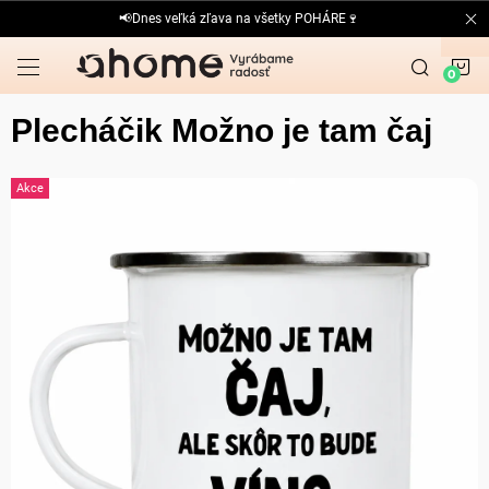
Prejsť
📢Dnes veľká zľava na všetky POHÁRE🍷
na
obsah
N
K
Plecháčik Možno je tam čaj
Akce