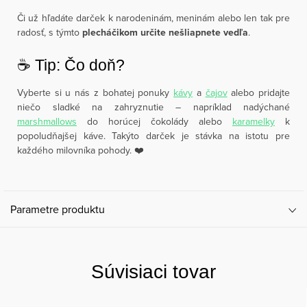
Či už hľadáte darček k narodeninám, meninám alebo len tak pre
radosť, s týmto
plecháčikom určite nešliapnete vedľa
.
☕️ Tip: Čo doň?
Vyberte si u nás z bohatej ponuky
kávy
a
čajov
alebo pridajte
niečo sladké na zahryznutie – napríklad nadýchané
marshmallows
do horúcej čokolády alebo
karamelky
k
popoludňajšej káve. Takýto darček je stávka na istotu pre
každého milovníka pohody. ❤️
Parametre produktu
Súvisiaci tovar