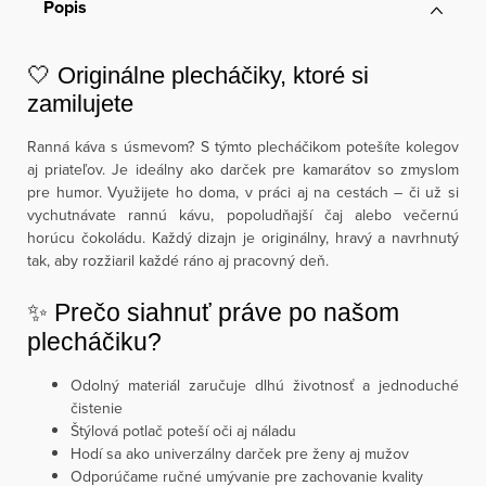
Popis
🤍 Originálne plecháčiky, ktoré si
zamilujete
Ranná káva s úsmevom? S týmto plecháčikom potešíte kolegov
aj priateľov. Je ideálny ako darček pre kamarátov so zmyslom
pre humor. Využijete ho doma, v práci aj na cestách – či už si
vychutnávate rannú kávu, popoludňajší čaj alebo večernú
horúcu čokoládu. Každý dizajn je originálny, hravý a navrhnutý
tak, aby rozžiaril každé ráno aj pracovný deň.
✨ Prečo siahnuť práve po našom
plecháčiku?
Odolný materiál zaručuje dlhú životnosť a jednoduché
čistenie
Štýlová potlač poteší oči aj náladu
Hodí sa ako univerzálny darček pre ženy aj mužov
Odporúčame ručné umývanie pre zachovanie kvality