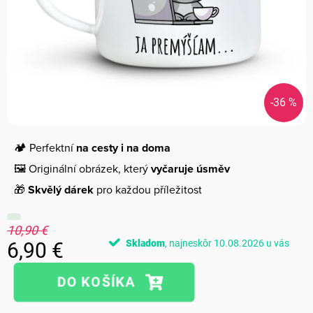
-36 %
🏕️ Perfektní
na cesty i na doma
🖼️ Originální obrázek, který
vyčaruje úsměv
🎁
Skvělý dárek
pro každou příležitost
10,90 €
Skladom
10.08.2026
6,90 €
Jednotková
cena: