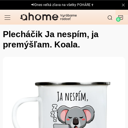
Prejsť
📢Dnes veľká zľava na všetky POHÁRE🍷
na
obsah
N
K
Plecháčik Ja nespím, ja
premýšľam. Koala.