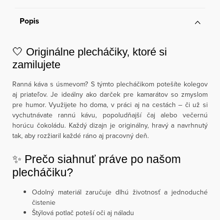
Popis
🤍 Originálne plecháčiky, ktoré si
zamilujete
Ranná káva s úsmevom? S týmto plecháčikom potešíte kolegov
aj priateľov. Je ideálny ako darček pre kamarátov so zmyslom
pre humor. Využijete ho doma, v práci aj na cestách – či už si
vychutnávate rannú kávu, popoludňajší čaj alebo večernú
horúcu čokoládu. Každý dizajn je originálny, hravý a navrhnutý
tak, aby rozžiaril každé ráno aj pracovný deň.
✨ Prečo siahnuť práve po našom
plecháčiku?
Odolný materiál zaručuje dlhú životnosť a jednoduché
čistenie
Štýlová potlač poteší oči aj náladu