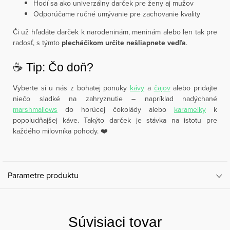
Hodí sa ako univerzálny darček pre ženy aj mužov
Odporúčame ručné umývanie pre zachovanie kvality
Či už hľadáte darček k narodeninám, meninám alebo len tak pre
radosť, s týmto
plecháčikom určite nešliapnete vedľa
.
☕️ Tip: Čo doň?
Vyberte si u nás z bohatej ponuky
kávy
a
čajov
alebo pridajte
niečo sladké na zahryznutie – napríklad nadýchané
marshmallows
do horúcej čokolády alebo
karamelky
k
popoludňajšej káve. Takýto darček je stávka na istotu pre
každého milovníka pohody. ❤️
Parametre produktu
Súvisiaci tovar