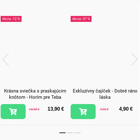
-12 %
-37 %
Krásna sviečka s praskajúcim
Exkluzívny čajíček - Dobré ráno
knôtom - Horím pre Teba
láska
13,90 €
4,90 €
15,90 €
7,90 €