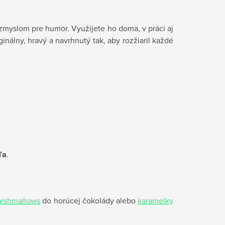
zmyslom pre humor. Využijete ho doma, v práci aj
inálny, hravý a navrhnutý tak, aby rozžiaril každé
ľa
.
rshmallows
do horúcej čokolády alebo
karamelky