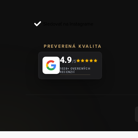
t
i
Sledovať na Instagrame
e
PREVERENÁ KVALITA
4.9
/5
1028+ OVERENÝCH
RECENZIÍ