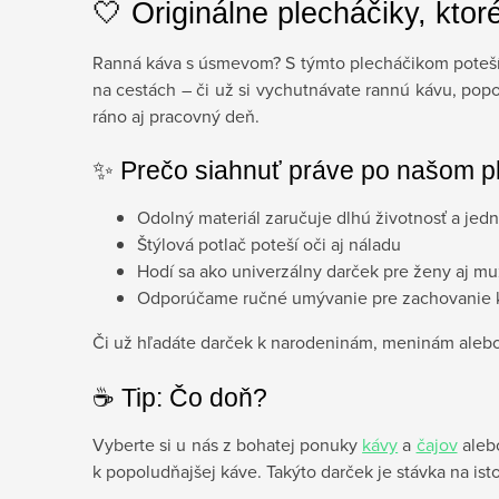
🤍 Originálne plecháčiky, ktoré
Ranná káva s úsmevom? S týmto plecháčikom potešíte
na cestách – či už si vychutnávate rannú kávu, popol
ráno aj pracovný deň.
✨ Prečo siahnuť práve po našom p
Odolný materiál zaručuje dlhú životnosť a jed
Štýlová potlač poteší oči aj náladu
Hodí sa ako univerzálny darček pre ženy aj m
Odporúčame ručné umývanie pre zachovanie k
Či už hľadáte darček k narodeninám, meninám alebo 
☕️ Tip: Čo doň?
Vyberte si u nás z bohatej ponuky
kávy
a
čajov
alebo
k popoludňajšej káve. Takýto darček je stávka na is