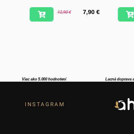
3,90 €
7,90 €
12,90 €
Viac ako 5.000 hodnotení
Lacná doprava 
Z
á
INSTAGRAM
p
ä