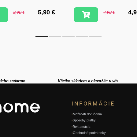
5,90 €
4,9
8,90 €
7,90 €
alebo zadarmo
Všetko skladom a okamžite u vás
INFORMÁCIE
Možnosti doručenia
Spôsoby platby
Reklamácia
Obchodné podmienky