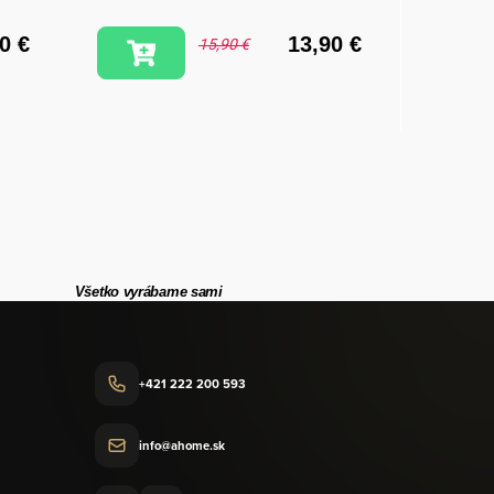
0 €
13,90 €
15,90 €
VYBR
Všetko vyrábame sami
+421 222 200 593
info@ahome.sk