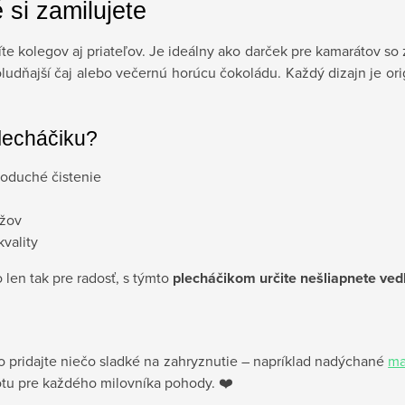
 si zamilujete
 kolegov aj priateľov. Je ideálny ako darček pre kamarátov so 
udňajší čaj alebo večernú horúcu čokoládu. Každý dizajn je orig
lecháčiku?
noduché čistenie
užov
vality
len tak pre radosť, s týmto
plecháčikom určite nešliapnete ved
 pridajte niečo sladké na zahryznutie – napríklad nadýchané
ma
totu pre každého milovníka pohody. ❤️