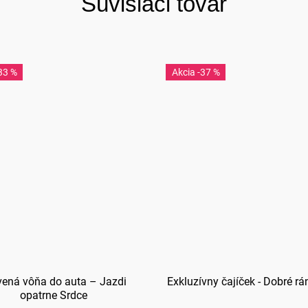
Súvisiaci tovar
33 %
-37 %
vená vôňa do auta – Jazdi
Exkluzívny čajíček - Dobré rá
opatrne Srdce