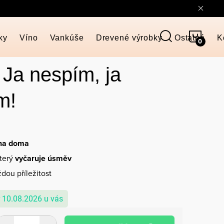
NÁKU
ky
Víno
Vankúše
Drevené výrobky
Ostatné
K
KOŠÍ
 Ja nespím, ja
m!
 na doma
který
vyčaruje úsměv
dou příležitost
10.08.2026