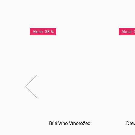
-38 %
-
ly
Bílé Víno Vínorožec
Dre