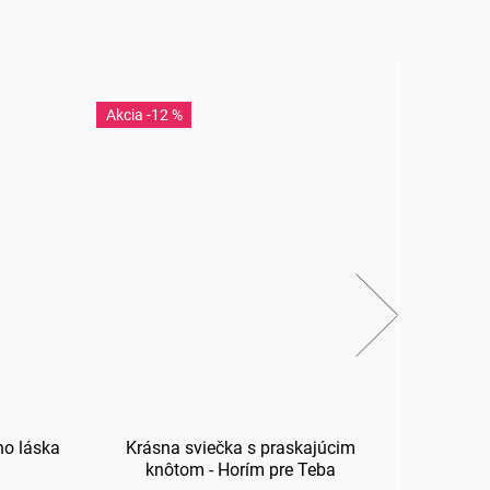
-12 %
-1
no láska
Krásna sviečka s praskajúcim
D
knôtom - Horím pre Teba