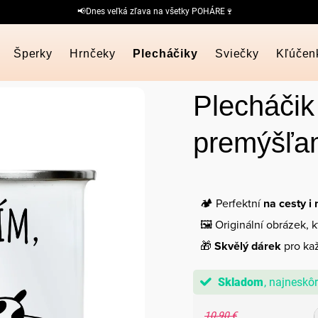
📢Dnes veľká zľava na všetky POHÁRE🍷
Šperky
Hrnčeky
Plecháčiky
Sviečky
Kľúčen
Plecháčik
premýšľa
🏕️ Perfektní
na cesty i
🖼️ Originální obrázek, 
🎁
Skvělý dárek
pro kaž
Skladom
10,90 €