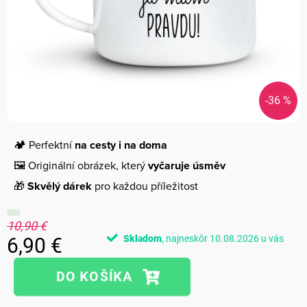
-36 %
🏕️ Perfektní
na cesty i na doma
🖼️ Originální obrázek, který
vyčaruje úsměv
🎁
Skvělý dárek
pro každou příležitost
10,90 €
Skladom
10.08.2026
6,90 €
Jednotková
cena: