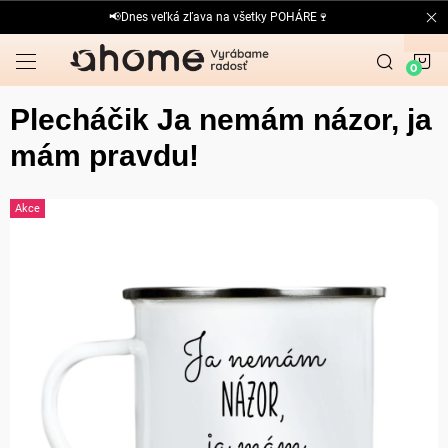
Prejsť
📢Dnes veľká zľava na všetky POHÁRE🍷
na
obsah
N
K
Plecháčik Ja nemám názor, ja
mám pravdu!
Akce