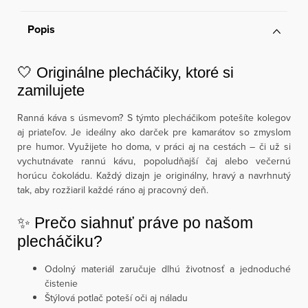
Popis
🤍 Originálne plecháčiky, ktoré si
zamilujete
Ranná káva s úsmevom? S týmto plecháčikom potešíte kolegov
aj priateľov. Je ideálny ako darček pre kamarátov so zmyslom
pre humor. Využijete ho doma, v práci aj na cestách – či už si
vychutnávate rannú kávu, popoludňajší čaj alebo večernú
horúcu čokoládu. Každý dizajn je originálny, hravý a navrhnutý
tak, aby rozžiaril každé ráno aj pracovný deň.
✨ Prečo siahnuť práve po našom
plecháčiku?
Odolný materiál zaručuje dlhú životnosť a jednoduché
čistenie
Štýlová potlač poteší oči aj náladu