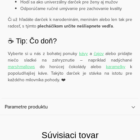
Hodí sa ako univerzálny darček pre ženy aj mužov
Odporúčame ručné umývanie pre zachovanie kvality
Či už hľadáte darček k narodeninám, meninám alebo len tak pre
radosť, s týmto
plecháčikom určite nešliapnete vedľa
.
☕️ Tip: Čo doň?
Vyberte si u nás z bohatej ponuky
kávy
a
čajov
alebo pridajte
niečo sladké na zahryznutie – napríklad nadýchané
marshmallows
do horúcej čokolády alebo
karamelky
k
popoludňajšej káve. Takýto darček je stávka na istotu pre
každého milovníka pohody. ❤️
Parametre produktu
Súvisiaci tovar