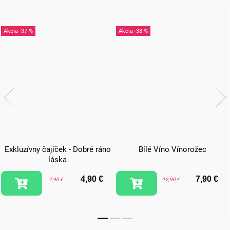
-37 %
-38 %
Exkluzívny čajíček - Dobré ráno
Bílé Víno Vínorožec
láska
4,90 €
7,90 €
7,90 €
12,90 €