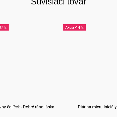
Súvisiaci tovar
37 %
-14 %
vny čajíček - Dobré ráno láska
Diár na mieru Iniciály