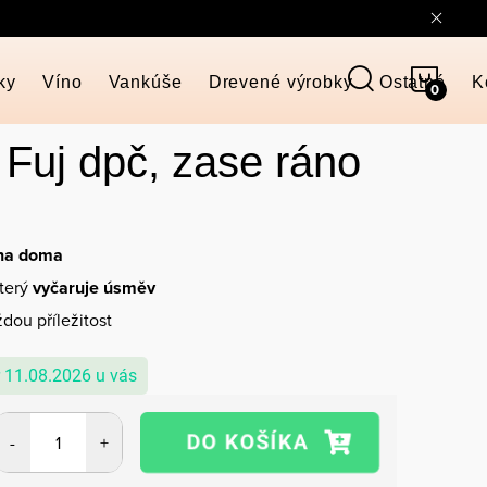
NÁKU
ky
Víno
Vankúše
Drevené výrobky
Ostatné
K
KOŠÍ
 Fuj dpč, zase ráno
 na doma
který
vyčaruje úsměv
dou příležitost
11.08.2026