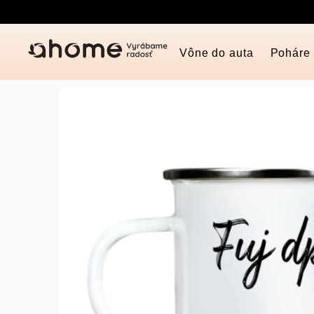
Prejsť
na
obsah
Vône do auta
Poháre