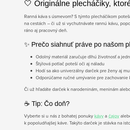
🤍 Originálne plecháčiky, ktoré
Ranná káva s úsmevom? S týmto plecháčikom potešíte
na cestách – či už si vychutnávate rannú kávu, popol
ráno aj pracovný deň.
✨ Prečo siahnuť práve po našom p
Odolný materiál zaručuje dlhú životnosť a jed
Štýlová potlač poteší oči aj náladu
Hodí sa ako univerzálny darček pre ženy aj m
Odporúčame ručné umývanie pre zachovanie k
Či už hľadáte darček k narodeninám, meninám alebo 
☕️ Tip: Čo doň?
Vyberte si u nás z bohatej ponuky
kávy
a
čajov
alebo
k popoludňajšej káve. Takýto darček je stávka na is