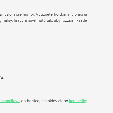
zmyslom pre humor. Využijete ho doma, v práci aj
inálny, hravý a navrhnutý tak, aby rozžiaril každé
ľa
.
rshmallows
do horúcej čokolády alebo
karamelky