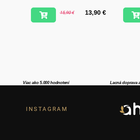
,90 €
13,90 €
15,90 €
Viac ako 5.000 hodnotení
Lacná doprava 
Z
á
INSTAGRAM
p
ä