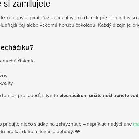
 si zamilujete
 kolegov aj priateľov. Je ideálny ako darček pre kamarátov so 
udňajší čaj alebo večernú horúcu čokoládu. Každý dizajn je orig
lecháčiku?
noduché čistenie
užov
vality
len tak pre radosť, s týmto
plecháčikom určite nešliapnete ved
 pridajte niečo sladké na zahryznutie – napríklad nadýchané
ma
totu pre každého milovníka pohody. ❤️