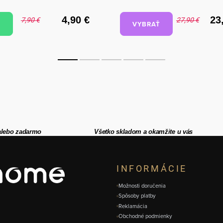
4,90 €
23
7,90 €
27,90 €
VYBRAŤ
alebo zadarmo
Všetko skladom a okamžite u vás
INFORMÁCIE
Možnosti doručenia
Spôsoby platby
Reklamácia
Obchodné podmienky