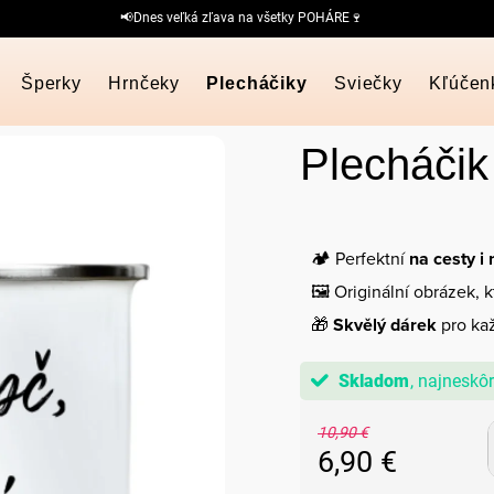
📢Dnes veľká zľava na všetky POHÁRE🍷
Šperky
Hrnčeky
Plecháčiky
Sviečky
Kľúčen
Plecháčik
🏕️ Perfektní
na cesty i
🖼️ Originální obrázek, 
🎁
Skvělý dárek
pro kaž
Skladom
10,90 €
6,90 €
Jednotková