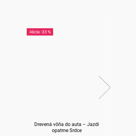
-33 %
-3
Drevená vôňa do auta – Jazdi
opatrne Srdce