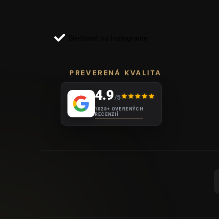
t
i
Sledovať na Instagrame
e
PREVERENÁ KVALITA
4.9
/5
1028+ OVERENÝCH
RECENZIÍ