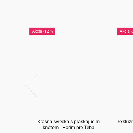
-12 %
-
c
Krásna sviečka s praskajúcim
Exkluzí
knôtom - Horím pre Teba