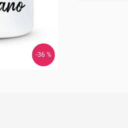
cena:
-36 %