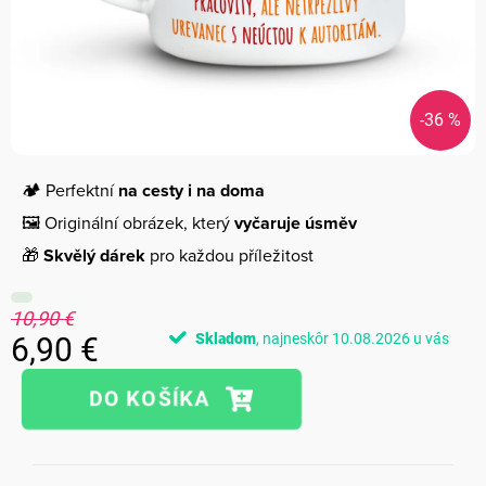
-36 %
🏕️ Perfektní
na cesty i na doma
🖼️ Originální obrázek, který
vyčaruje úsměv
🎁
Skvělý dárek
pro každou příležitost
10,90 €
Skladom
10.08.2026
6,90 €
Jednotková
cena: