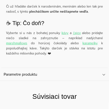
Či už hľadáte darček k narodeninám, meninám alebo len tak pre
radosť, s týmto
plecháčikom určite nešliapnete vedľa
.
☕️ Tip: Čo doň?
Vyberte si u nás z bohatej ponuky
kávy
a
čajov
alebo pridajte
niečo sladké na zahryznutie – napríklad nadýchané
marshmallows
do horúcej čokolády alebo
karamelky
k
popoludňajšej káve. Takýto darček je stávka na istotu pre
každého milovníka pohody. ❤️
Parametre produktu
Súvisiaci tovar