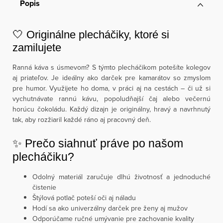
Popis
🤍 Originálne plecháčiky, ktoré si
zamilujete
Ranná káva s úsmevom? S týmto plecháčikom potešíte kolegov
aj priateľov. Je ideálny ako darček pre kamarátov so zmyslom
pre humor. Využijete ho doma, v práci aj na cestách – či už si
vychutnávate rannú kávu, popoludňajší čaj alebo večernú
horúcu čokoládu. Každý dizajn je originálny, hravý a navrhnutý
tak, aby rozžiaril každé ráno aj pracovný deň.
✨ Prečo siahnuť práve po našom
plecháčiku?
Odolný materiál zaručuje dlhú životnosť a jednoduché
čistenie
Štýlová potlač poteší oči aj náladu
Hodí sa ako univerzálny darček pre ženy aj mužov
Odporúčame ručné umývanie pre zachovanie kvality