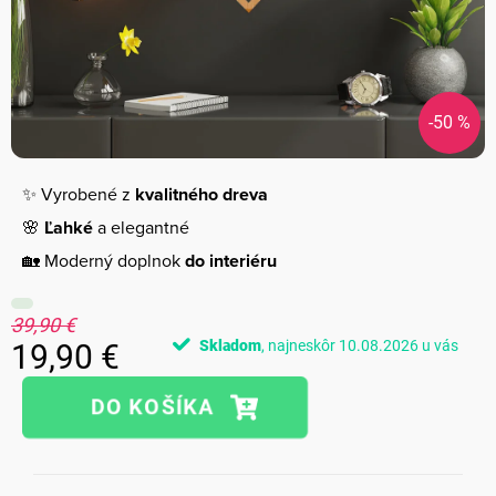
-50 %
✨ Vyrobené z
kvalitného dreva
🌸
Ľahké
a elegantné
🏡 Moderný doplnok
do interiéru
39,90 €
Skladom
10.08.2026
19,90 €
Jednotková
cena: