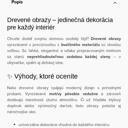
Popis
Drevené obrazy – jedinečná dekorácia
pre každý interiér
Chcete dodať svojmu domovu osobitý štýl?
Drevené obrazy
vyrezávané s precíznosťou z
kvalitného materiálu
sú skvelou
voľbou. Sú ľahké, elegantné a vďaka prepracovaným motívom
sa stanú
neprehliadnuteľnou ozdobou každej steny
– v
obývačke, spálni aj detskej izbe.
✨ Výhody, ktoré oceníte
Naše drevené obrazy spájajú moderný dizajn s prírodnými
prvkami. Vyrezávané
motívy pôsobia vzdušne
a zároveň
dodávajú miestnosti útulnú atmosféru. Či už hľadáte štýlový
doplnok alebo výnimočný darček, tieto obrazy potešia aj
náročnejšie oko.
univerzálna dekorácia vhodná do každého interiéru