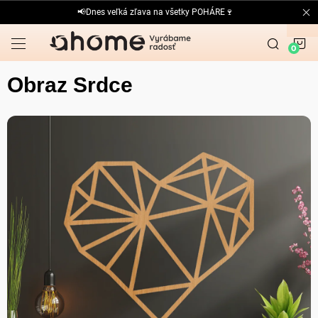
Prejsť
📢Dnes veľká zľava na všetky POHÁRE🍷
na
obsah
N
K
Obraz Srdce