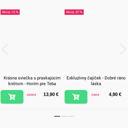
-12 %
-37 %
Krásna sviečka s praskajúcim
Exkluzívny čajíček - Dobré ráno
knôtom - Horím pre Teba
láska
13,90 €
4,90 €
15,90 €
7,90 €