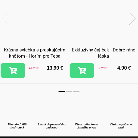
Krásna sviečka s praskajúcim
Exkluzívny čajíček - Dobré ráno
knôtom - Horím pre Teba
láska
13,90 €
4,90 €
15,90 €
7,90 €
Viac ako 5.000
Lacná doprava alebo
Všetko skladom a
Všetko vyrábame
hodnotení
zadarmo
okamžite u vás
sami