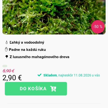
-50 %
💧
Ľahký a vodoodolný
✋
Padne na každú ruku
🌳
Z luxusného mahagónového dreva
5,90 €
Skladom
11.08.2026
2,90 €
Jednotková
cena: