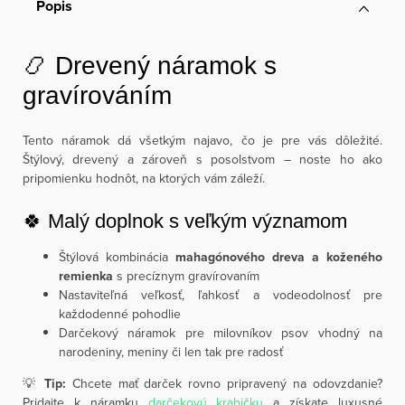
Popis
📿 Drevený náramok s
gravírováním
Tento náramok dá všetkým najavo, čo je pre vás dôležité.
Štýlový, drevený a zároveň s posolstvom – noste ho ako
pripomienku hodnôt, na ktorých vám záleží.
🍀 Malý doplnok s veľkým významom
Štýlová kombinácia
mahagónového dreva a koženého
remienka
s precíznym gravírovaním
Nastaviteľná veľkosť, ľahkosť a vodeodolnosť pre
každodenné pohodlie
Darčekový náramok pre milovníkov psov vhodný na
narodeniny, meniny či len tak pre radosť
💡
Tip:
Chcete mať darček rovno pripravený na odovzdanie?
Pridajte k náramku
darčekovú krabičku
a získate luxusné