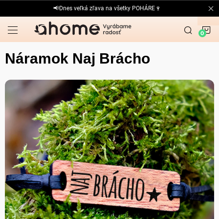
Prejsť
📢Dnes veľká zľava na všetky POHÁRE🍷
na
obsah
N
K
Náramok Naj Brácho