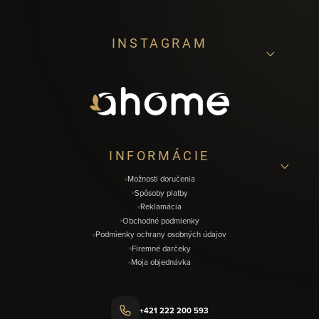
Z
INSTAGRAM
á
p
ä
t
i
INFORMÁCIE
e
Možnosti doručenia
Spôsoby platby
Reklamácia
Obchodné podmienky
Podmienky ochrany osobných údajov
Firemné darčeky
Moja objednávka
+421 222 200 593