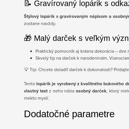
📝 Gravírovaný lopárik s odk
Štýlový lopárik s gravírovaným nápisom a osobn
zostane navždy.
🎁 Malý darček s veľkým vý
Praktický pomocník aj krásna dekorácia – dve 
Skvelý tip na darček k narodeninám, Vianociam
💡 Tip: Chcete doladiť darček k dokonalosti? Pridajt
Tento
lopárik je vyrobený z kvalitného bukového d
vlastný text
z neho robia
osobný darček
, ktorý nie
niekto myslí.
Dodatočné parametre