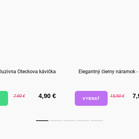
luzívna Oteckova kávička
Elegantný čierny náramok -
4,90 €
7,
7,90 €
15,90 €
VYBRAŤ