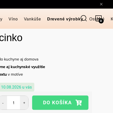
NÁKU
ky
Víno
Vankúše
Drevené výrobky
Ostatné
K
KOŠÍ
cinko
o kuchyne aj domova
vne aj kuchynské využitie
extu
v motíve
10.08.2026