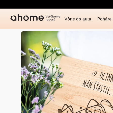
Prejsť
na
obsah
Vône do auta
Poháre