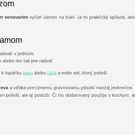
azom
ým venovaním
vyčarí úsmev na tvári. Je to praktický spôsob, ak
znamom
radosti v jednom.
 alebo len tak pre radosť.
e k lopáriku
kávu
alebo
čajík
a máte set, ktorý poteší.
reva
a vďaka precíznemu gravírovaniu pôsobí naozaj jedinečne. 
len poteší, ale aj poslúži. Či ho obdarovaný použije v kuchyni,