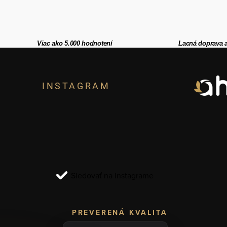
Viac ako 5.000 hodnotení
Lacná doprava 
Z
á
INSTAGRAM
p
ä
t
i
Sledovať na Instagrame
e
PREVERENÁ KVALITA