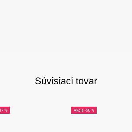
Súvisiaci tovar
37 %
-50 %