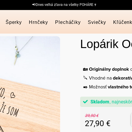
📢Dnes veľká zľava na všetky POHÁRE🍷
Šperky
Hrnčeky
Plecháčiky
Sviečky
Kľúčen
Lopárik O
🏡
Originálny doplnok
d
🔪 Vhodné na
dekoratí
✒️ Možnosť
vlastného t
Skladom
39,90 €
27,90 €
Jednotková