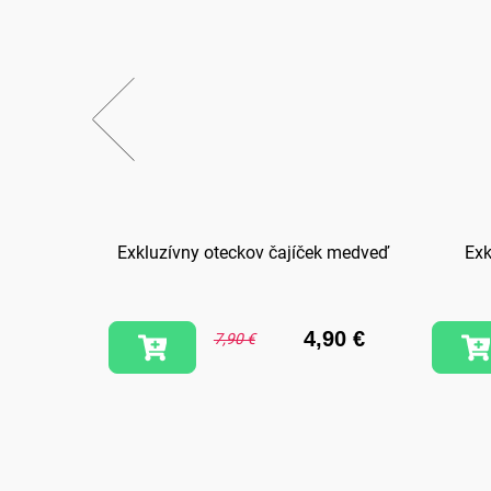
 Teba
Exkluzívny oteckov čajíček medveď
Exk
,90 €
4,90 €
7,90 €