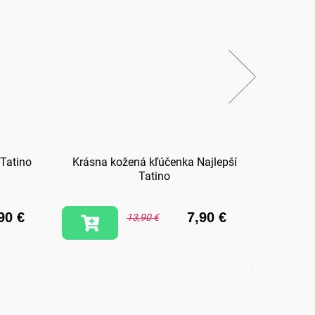
 Tatino
Krásna kožená kľúčenka Najlepší
Hrnč
Tatino
90 €
7,90 €
13,90 €