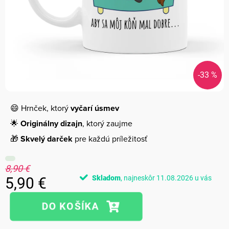
-33 %
😄 Hrnček, ktorý
vyčarí úsmev
🌟
Originálny dizajn
, ktorý zaujme
🎁
Skvelý darček
pre každú príležitosť
8,90 €
Skladom
11.08.2026
5,90 €
Jednotková
cena: