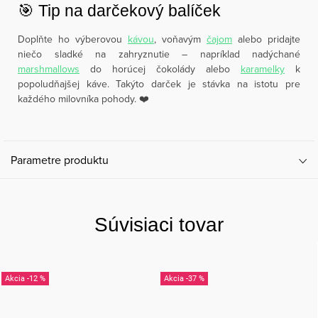
🎯 Tip na darčekový balíček
Doplňte ho výberovou
kávou
, voňavým
čajom
alebo pridajte
niečo sladké na zahryznutie – napríklad nadýchané
marshmallows
do horúcej čokolády alebo
karamelky
k
popoludňajšej káve. Takýto darček je stávka na istotu pre
každého milovníka pohody. ❤️
Parametre produktu
Súvisiaci tovar
-12 %
-37 %