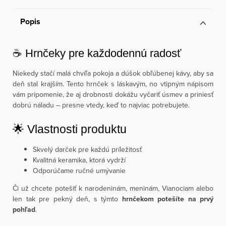
Popis
☕ Hrnčeky pre každodennú radosť
Niekedy stačí malá chvíľa pokoja a dúšok obľúbenej kávy, aby sa
deň stal krajším. Tento hrnček s láskavým, no vtipným nápisom
vám pripomenie, že aj drobnosti dokážu vyčariť úsmev a priniesť
dobrú náladu – presne vtedy, keď to najviac potrebujete.
🌟 Vlastnosti produktu
Skvelý darček pre každú príležitosť
Kvalitná keramika, ktorá vydrží
Odporúčame ručné umývanie
Či už chcete potešiť k narodeninám, meninám, Vianociam alebo
len tak pre pekný deň, s týmto
hrnčekom potešíte na prvý
pohľad
.