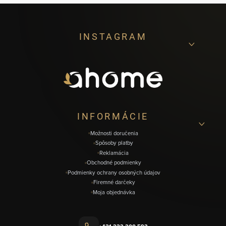
Z
INSTAGRAM
á
p
ä
t
i
INFORMÁCIE
e
Možnosti doručenia
Spôsoby platby
Reklamácia
Obchodné podmienky
Podmienky ochrany osobných údajov
Firemné darčeky
Moja objednávka