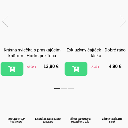
Krásna sviečka s praskajúcim
Exkluzívny čajíček - Dobré ráno
knôtom - Horím pre Teba
láska
13,90 €
4,90 €
15,90 €
7,90 €
Viac ako 5.000
Lacná doprava alebo
Všetko skladom a
Všetko vyrábame
hodnotení
zadarmo
okamžite u vás
sami