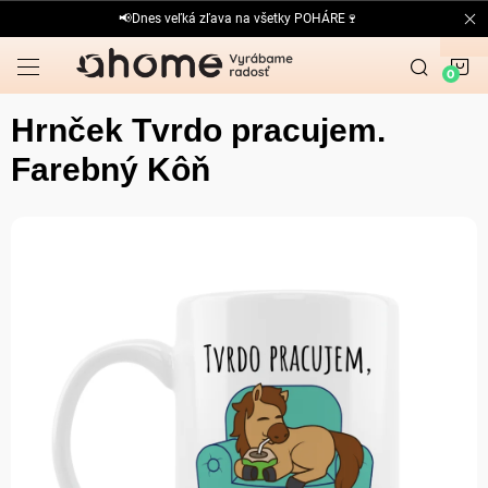
Prejsť
📢Dnes veľká zľava na všetky POHÁRE🍷
na
obsah
N
K
Hrnček Tvrdo pracujem.
Farebný Kôň