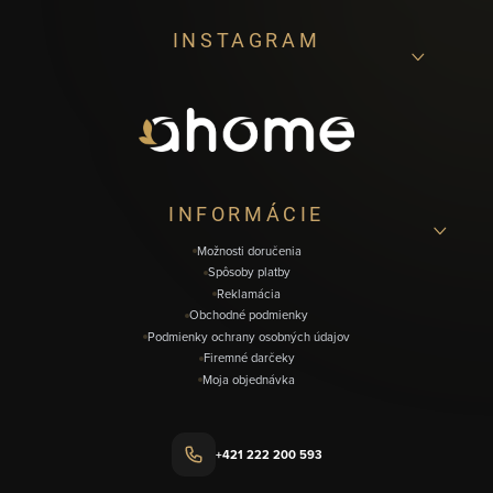
Z
INSTAGRAM
á
p
ä
t
i
INFORMÁCIE
e
Možnosti doručenia
Spôsoby platby
Reklamácia
Obchodné podmienky
Podmienky ochrany osobných údajov
Firemné darčeky
Moja objednávka
+421 222 200 593