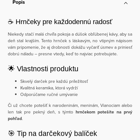
Popis
☕ Hrnčeky pre každodennú radosť
Niekedy stačí malá chvíľa pokoja a dúšok obľúbenej kávy, aby sa
deň stal krajším. Tento hrnček s láskavým, no vtipným nápisom
vám pripomenie, že aj drobnosti dokážu vyčariť úsmev a priniesť
dobrú náladu – presne vtedy, keď to najviac potrebujete.
🌟 Vlastnosti produktu
Skvelý darček pre každú príležitosť
Kvalitná keramika, ktorá vydrží
Odporúčame ručné umývanie
Či už chcete potešiť k narodeninám, meninám, Vianociam alebo
len tak pre pekný deň, s týmto
hrnčekom potešíte na prvý
pohľad
.
🎯 Tip na darčekový balíček