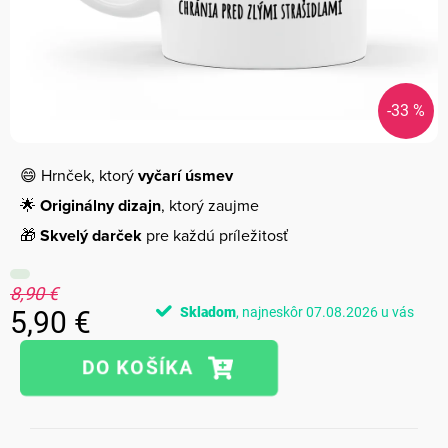
-33 %
😄 Hrnček, ktorý
vyčarí úsmev
🌟
Originálny dizajn
, ktorý zaujme
🎁
Skvelý darček
pre každú príležitosť
8,90 €
Skladom
07.08.2026
5,90 €
Jednotková
cena: