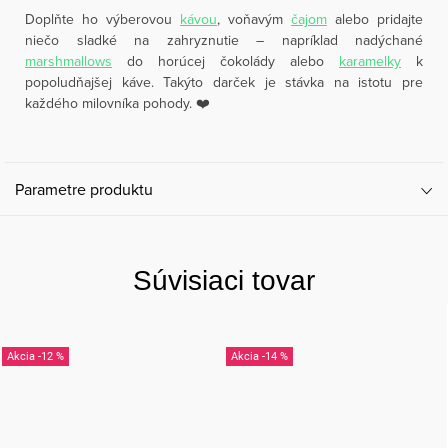
Doplňte ho výberovou
kávou
, voňavým
čajom
alebo pridajte
niečo sladké na zahryznutie – napríklad nadýchané
marshmallows
do horúcej čokolády alebo
karamelky
k
popoludňajšej káve. Takýto darček je stávka na istotu pre
každého milovníka pohody. ❤️
Parametre produktu
Súvisiaci tovar
-12 %
-14 %