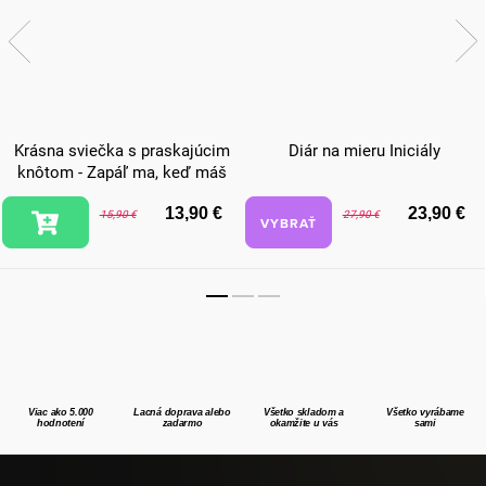
Krásna sviečka s praskajúcim
Diár na mieru Iniciály
knôtom - Zapáľ ma, keď máš
chuť sa mojkať
13,90 €
23,90 €
15,90 €
27,90 €
VYBRAŤ
Viac ako 5.000
Lacná doprava alebo
Všetko skladom a
Všetko vyrábame
hodnotení
zadarmo
okamžite u vás
sami