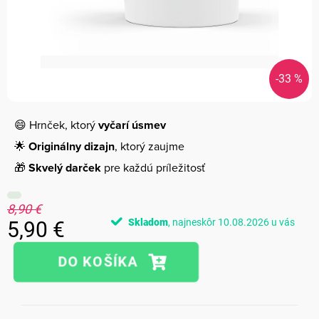
-33 %
😄 Hrnček, ktorý
vyčarí úsmev
🌟
Originálny dizajn
, ktorý zaujme
🎁
Skvelý darček
pre každú príležitosť
8,90 €
Skladom
10.08.2026
5,90 €
Jednotková
cena: