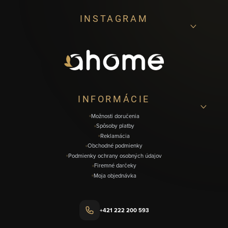
Z
INSTAGRAM
á
p
ä
t
i
INFORMÁCIE
e
Možnosti doručenia
Spôsoby platby
Reklamácia
Obchodné podmienky
Podmienky ochrany osobných údajov
Firemné darčeky
Moja objednávka
+421 222 200 593