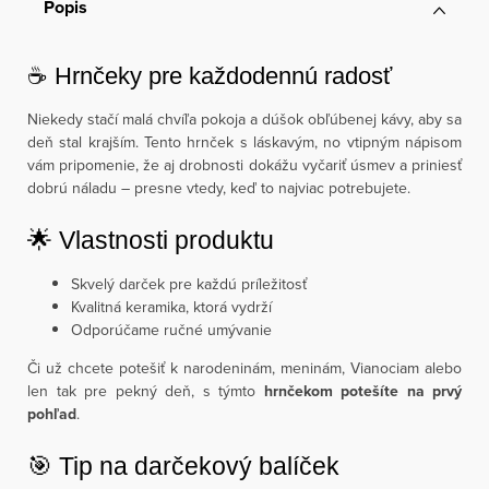
Popis
☕ Hrnčeky pre každodennú radosť
Niekedy stačí malá chvíľa pokoja a dúšok obľúbenej kávy, aby sa
deň stal krajším. Tento hrnček s láskavým, no vtipným nápisom
vám pripomenie, že aj drobnosti dokážu vyčariť úsmev a priniesť
dobrú náladu – presne vtedy, keď to najviac potrebujete.
🌟 Vlastnosti produktu
Skvelý darček pre každú príležitosť
Kvalitná keramika, ktorá vydrží
Odporúčame ručné umývanie
Či už chcete potešiť k narodeninám, meninám, Vianociam alebo
len tak pre pekný deň, s týmto
hrnčekom potešíte na prvý
pohľad
.
🎯 Tip na darčekový balíček