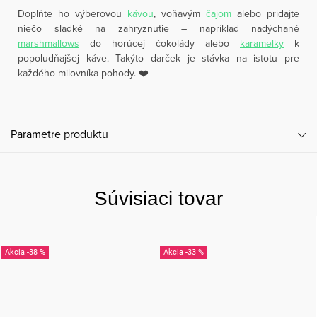
Doplňte ho výberovou
kávou
, voňavým
čajom
alebo pridajte
niečo sladké na zahryznutie – napríklad nadýchané
marshmallows
do horúcej čokolády alebo
karamelky
k
popoludňajšej káve. Takýto darček je stávka na istotu pre
každého milovníka pohody. ❤️
Parametre produktu
Súvisiaci tovar
-38 %
-33 %