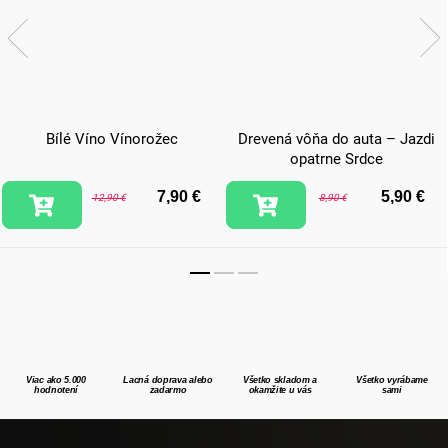
Bílé Víno Vínorožec
Drevená vôňa do auta – Jazdi
opatrne Srdce
7,90 €
5,90 €
12,90 €
8,90 €
Viac ako 5.000
Lacná doprava alebo
Všetko skladom a
Všetko vyrábame
hodnotení
zadarmo
okamžite u vás
sami