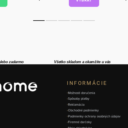
VYBRAŤ
alebo zadarmo
Všetko skladom a okamžite u vás
INFORMÁCIE
Možnosti doručenia
Spôsoby platby
Reklamácia
Obchodné podmienky
Podmienky ochrany osobných údajov
Firemné darčeky
Moja objednávka