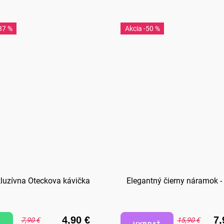
37 %
-50 %
luzívna Oteckova kávička
Elegantný čierny náramok -
4,90 €
7,
7,90 €
15,90 €