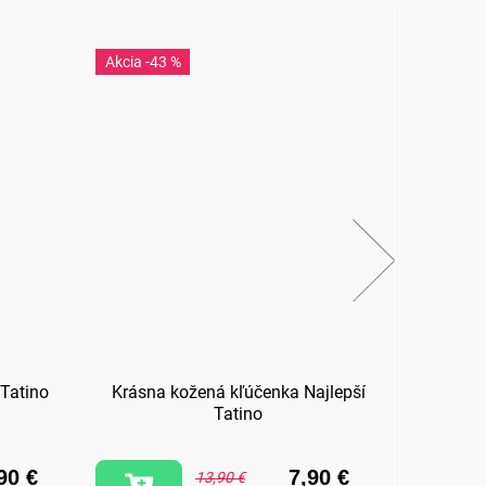
-43 %
-3
 Tatino
Krásna kožená kľúčenka Najlepší
Hrnč
Tatino
90 €
7,90 €
13,90 €