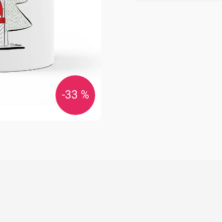
cena:
-33 %