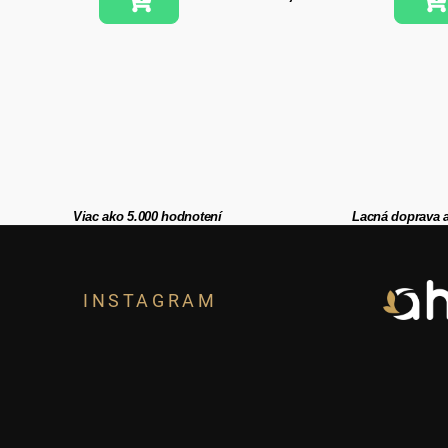
Viac ako 5.000 hodnotení
Lacná doprava 
Z
á
INSTAGRAM
p
ä
t