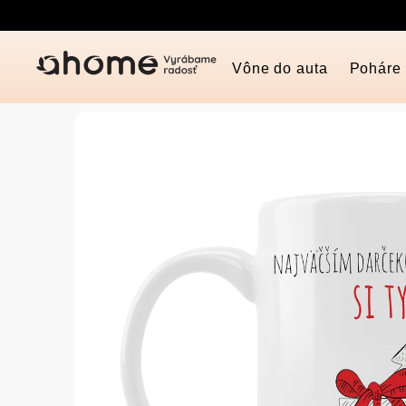
Prejsť
na
obsah
Vône do auta
Poháre