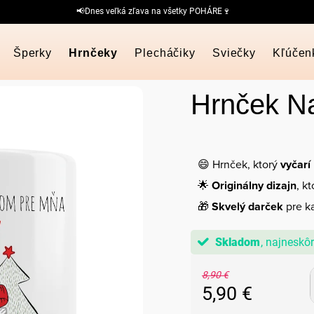
📢Dnes veľká zľava na všetky POHÁRE🍷
Šperky
Hrnčeky
Plecháčiky
Sviečky
Kľúčen
Hrnček Na
😄 Hrnček, ktorý
vyčarí
🌟
Originálny dizajn
, k
🎁
Skvelý darček
pre ka
Skladom
8,90 €
5,90 €
Jednotková