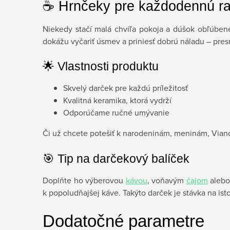
☕ Hrnčeky pre každodennú r
Niekedy stačí malá chvíľa pokoja a dúšok obľúbene
dokážu vyčariť úsmev a priniesť dobrú náladu – pres
🌟 Vlastnosti produktu
Skvelý darček pre každú príležitosť
Kvalitná keramika, ktorá vydrží
Odporúčame ručné umývanie
Či už chcete potešiť k narodeninám, meninám, Vian
🎯 Tip na darčekový balíček
Doplňte ho výberovou
kávou
, voňavým
čajom
alebo
k popoludňajšej káve. Takýto darček je stávka na is
Dodatočné parametre