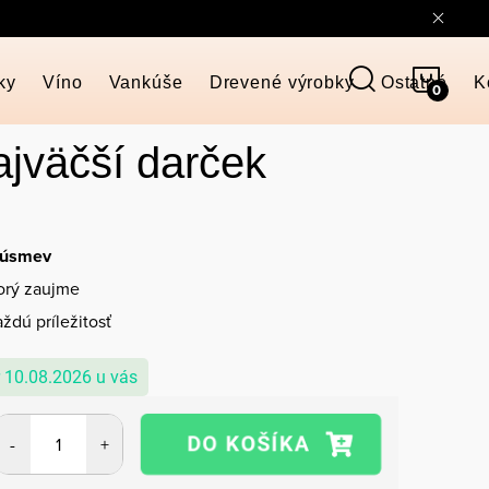
NÁKU
ky
Víno
Vankúše
Drevené výrobky
Ostatné
K
KOŠÍ
jväčší darček
 úsmev
torý zaujme
ždú príležitosť
10.08.2026