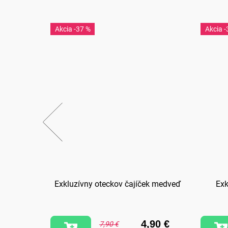
-37 %
-
 Teba
Exkluzívny oteckov čajíček medveď
Exk
,90 €
4,90 €
7,90 €