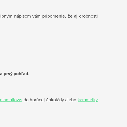
vtipným nápisom vám pripomenie, že aj drobnosti
a prvý pohľad
.
rshmallows
do horúcej čokolády alebo
karamelky