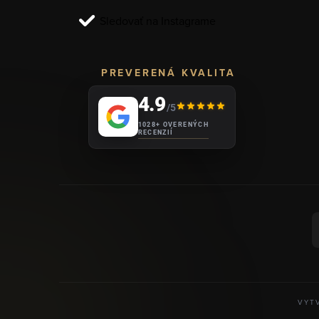
i
Sledovať na Instagrame
e
PREVERENÁ KVALITA
4.9
/5
1028+ OVERENÝCH
RECENZIÍ
VYT