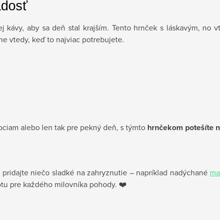
adosť
j kávy, aby sa deň stal krajším. Tento hrnček s láskavým, no 
ne vtedy, keď to najviac potrebujete.
ociam alebo len tak pre pekný deň, s týmto
hrnčekom potešíte n
 pridajte niečo sladké na zahryznutie – napríklad nadýchané
ma
totu pre každého milovníka pohody. ❤️