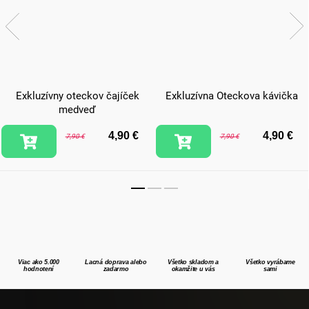
Exkluzívny oteckov čajíček
Exkluzívna Oteckova kávička
medveď
4,90 €
4,90 €
7,90 €
7,90 €
Viac ako 5.000
Lacná doprava alebo
Všetko skladom a
Všetko vyrábame
hodnotení
zadarmo
okamžite u vás
sami