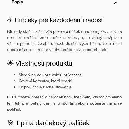
Popis
☕ Hrnčeky pre každodennú radosť
Niekedy stačí malá chvíľa pokoja a dúšok obľúbenej kávy, aby sa
deň stal krajším. Tento hrnček s láskavým, no vtipným nápisom
vám pripomenie, že aj drobnosti dokážu vyčariť úsmev a priniesť
dobrú náladu – presne vtedy, keď to najviac potrebujete.
🌟 Vlastnosti produktu
Skvelý darček pre každú príležitosť
Kvalitná keramika, ktorá vydrží
Odporúčame ručné umývanie
Či už chcete potešiť k narodeninám, meninám, Vianociam alebo
len tak pre pekný deň, s týmto
hrnčekom potešíte na prvý
pohľad
.
🎯 Tip na darčekový balíček