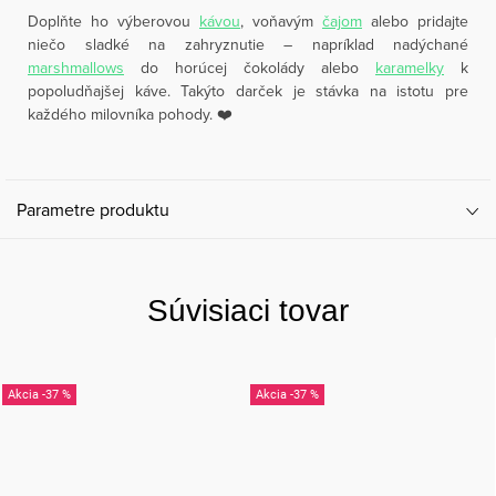
Doplňte ho výberovou
kávou
, voňavým
čajom
alebo pridajte
niečo sladké na zahryznutie – napríklad nadýchané
marshmallows
do horúcej čokolády alebo
karamelky
k
popoludňajšej káve. Takýto darček je stávka na istotu pre
každého milovníka pohody. ❤️
Parametre produktu
Súvisiaci tovar
-37 %
-37 %