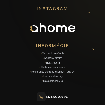
Z
INSTAGRAM
á
p
ä
t
i
INFORMÁCIE
e
Možnosti doručenia
Spôsoby platby
Reklamácia
Obchodné podmienky
Podmienky ochrany osobných údajov
Firemné darčeky
Moja objednávka
+421 222 200 593