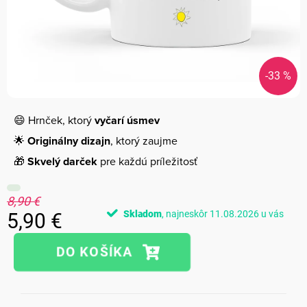
-33 %
😄 Hrnček, ktorý
vyčarí úsmev
🌟
Originálny dizajn
, ktorý zaujme
🎁
Skvelý darček
pre každú príležitosť
8,90 €
Skladom
11.08.2026
5,90 €
Jednotková
cena: