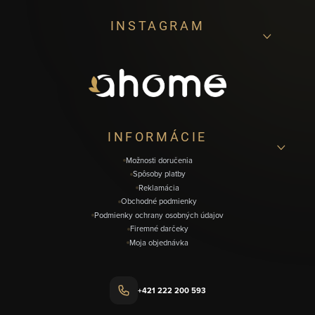
Z
INSTAGRAM
á
p
ä
t
i
INFORMÁCIE
e
Možnosti doručenia
Spôsoby platby
Reklamácia
Obchodné podmienky
Podmienky ochrany osobných údajov
Firemné darčeky
Moja objednávka
+421 222 200 593