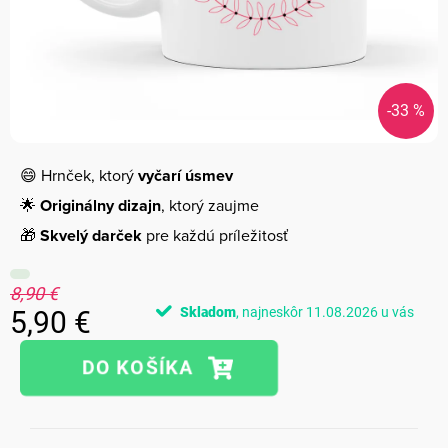
-33 %
😄 Hrnček, ktorý
vyčarí úsmev
🌟
Originálny dizajn
, ktorý zaujme
🎁
Skvelý darček
pre každú príležitosť
8,90 €
Skladom
11.08.2026
5,90 €
Jednotková
cena: