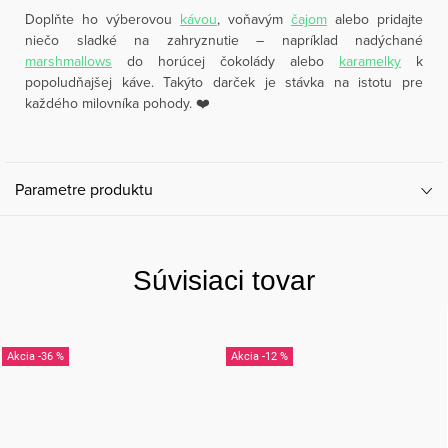
Doplňte ho výberovou
kávou
, voňavým
čajom
alebo pridajte
niečo sladké na zahryznutie – napríklad nadýchané
marshmallows
do horúcej čokolády alebo
karamelky
k
popoludňajšej káve. Takýto darček je stávka na istotu pre
každého milovníka pohody. ❤️
Parametre produktu
Súvisiaci tovar
-36 %
-12 %