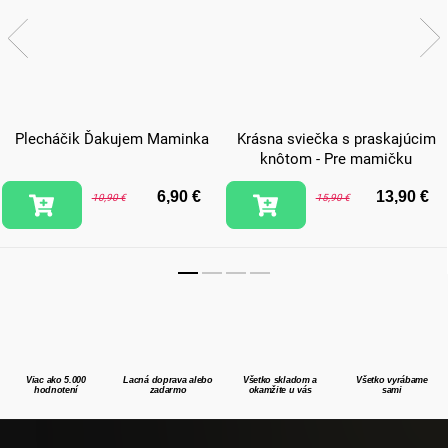
Plecháčik Ďakujem Maminka
Krásna sviečka s praskajúcim
knôtom - Pre mamičku
6,90 €
13,90 €
10,90 €
15,90 €
Viac ako 5.000
Lacná doprava alebo
Všetko skladom a
Všetko vyrábame
hodnotení
zadarmo
okamžite u vás
sami