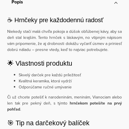
Popis
☕ Hrnčeky pre každodennú radosť
Niekedy stačí malá chvíľa pokoja a dúšok obľúbenej kávy, aby sa
deň stal krajším. Tento hrnček s láskavým, no vtipným nápisom
vám pripomenie, že aj drobnosti dokážu vyčariť úsmev a priniesť
dobrú náladu – presne vtedy, keď to najviac potrebujete.
🌟 Vlastnosti produktu
Skvelý darček pre každú príležitosť
Kvalitná keramika, ktorá vydrží
Odporúčame ručné umývanie
Či už chcete potešiť k narodeninám, meninám, Vianociam alebo
len tak pre pekný deň, s týmto
hrnčekom potešíte na prvý
pohľad
.
🎯 Tip na darčekový balíček