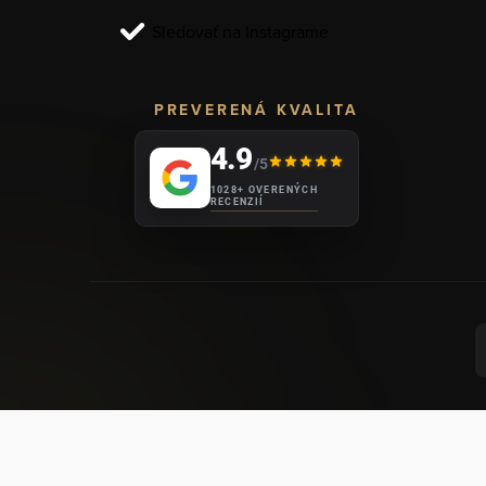
i
Sledovať na Instagrame
e
PREVERENÁ KVALITA
4.9
/5
1028+ OVERENÝCH
RECENZIÍ
VYT