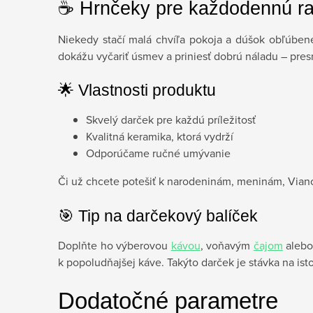
☕ Hrnčeky pre každodennú r
Niekedy stačí malá chvíľa pokoja a dúšok obľúbene
dokážu vyčariť úsmev a priniesť dobrú náladu – pres
🌟 Vlastnosti produktu
Skvelý darček pre každú príležitosť
Kvalitná keramika, ktorá vydrží
Odporúčame ručné umývanie
Či už chcete potešiť k narodeninám, meninám, Vian
🎯 Tip na darčekový balíček
Doplňte ho výberovou
kávou
, voňavým
čajom
alebo
k popoludňajšej káve. Takýto darček je stávka na is
Dodatočné parametre