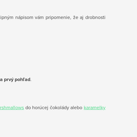
vtipným nápisom vám pripomenie, že aj drobnosti
a prvý pohľad
.
rshmallows
do horúcej čokolády alebo
karamelky