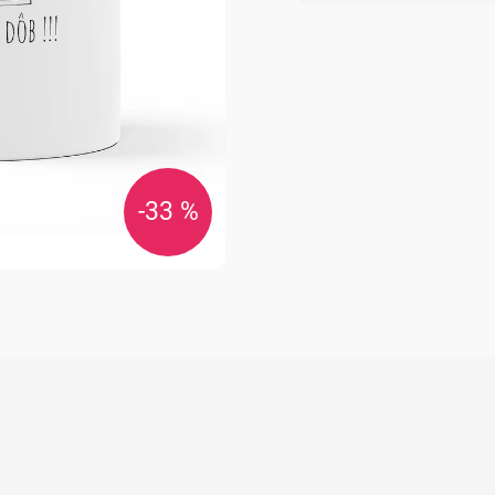
cena:
-33 %