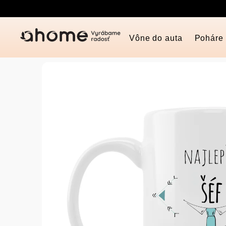
Prejsť
na
obsah
Vône do auta
Poháre