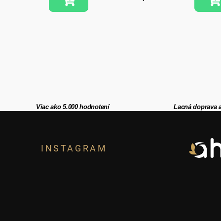
Viac ako 5.000 hodnotení
Lacná doprava 
Z
á
INSTAGRAM
p
ä
t