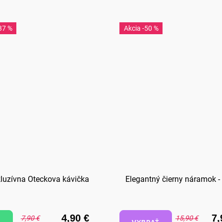
37 %
-50 %
luzívna Oteckova kávička
Elegantný čierny náramok -
4,90 €
7,
7,90 €
15,90 €