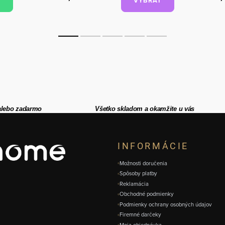
VYBRAŤ
alebo zadarmo
Všetko skladom a okamžite u vás
INFORMÁCIE
Možnosti doručenia
Spôsoby platby
Reklamácia
Obchodné podmienky
Podmienky ochrany osobných údajov
Firemné darčeky
Moja objednávka