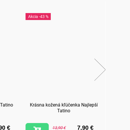
-43 %
-3
 Tatino
Krásna kožená kľúčenka Najlepší
Hrnč
Tatino
90 €
7,90 €
13,90 €