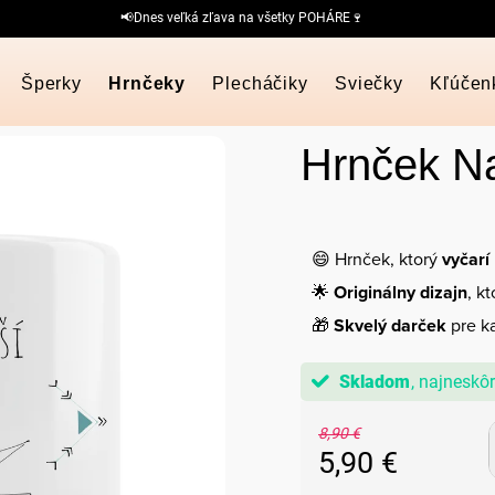
📢Dnes veľká zľava na všetky POHÁRE🍷
Šperky
Hrnčeky
Plecháčiky
Sviečky
Kľúčen
Hrnček Na
😄 Hrnček, ktorý
vyčarí
🌟
Originálny dizajn
, k
🎁
Skvelý darček
pre ka
Skladom
8,90 €
5,90 €
Jednotková