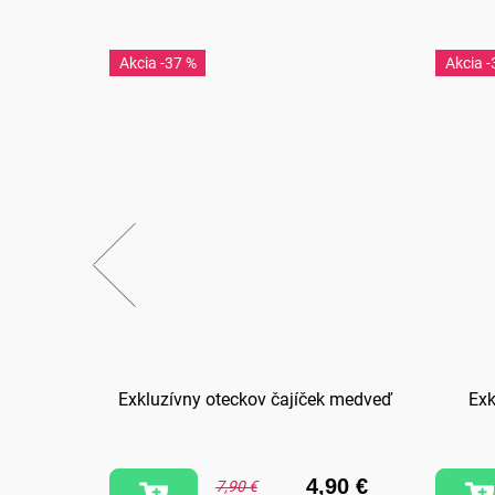
-37 %
-
 Teba
Exkluzívny oteckov čajíček medveď
Exk
,90 €
4,90 €
7,90 €