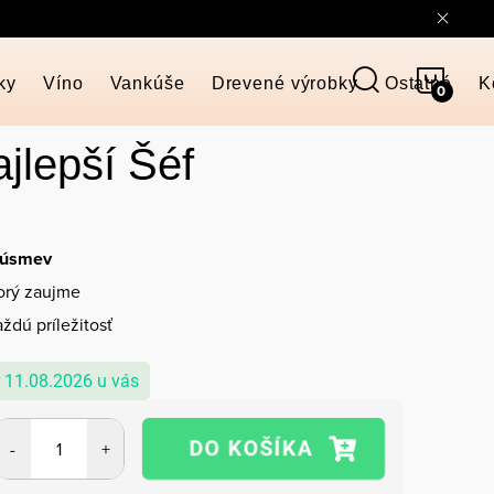
NÁKU
ky
Víno
Vankúše
Drevené výrobky
Ostatné
K
KOŠÍ
jlepší Šéf
 úsmev
torý zaujme
ždú príležitosť
11.08.2026