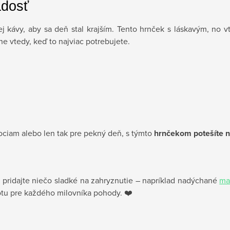
adosť
j kávy, aby sa deň stal krajším. Tento hrnček s láskavým, no 
ne vtedy, keď to najviac potrebujete.
ociam alebo len tak pre pekný deň, s týmto
hrnčekom potešíte n
 pridajte niečo sladké na zahryznutie – napríklad nadýchané
ma
totu pre každého milovníka pohody. ❤️