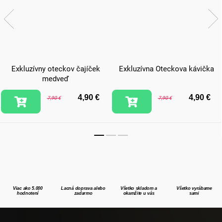
Exkluzívny oteckov čajíček
Exkluzívna Oteckova kávička
medveď
4,90 €
4,90 €
7,90 €
7,90 €
Viac ako 5.000
Lacná doprava alebo
Všetko skladom a
Všetko vyrábame
hodnotení
zadarmo
okamžite u vás
sami