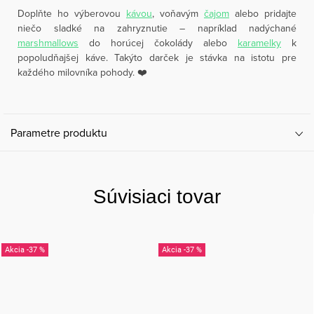
Doplňte ho výberovou
kávou
, voňavým
čajom
alebo pridajte
niečo sladké na zahryznutie – napríklad nadýchané
marshmallows
do horúcej čokolády alebo
karamelky
k
popoludňajšej káve. Takýto darček je stávka na istotu pre
každého milovníka pohody. ❤️
Parametre produktu
Súvisiaci tovar
-37 %
-37 %