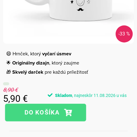
-33 %
😄 Hrnček, ktorý
vyčarí úsmev
🌟
Originálny dizajn
, ktorý zaujme
🎁
Skvelý darček
pre každú príležitosť
8,90 €
Skladom
11.08.2026
5,90 €
Jednotková
cena: