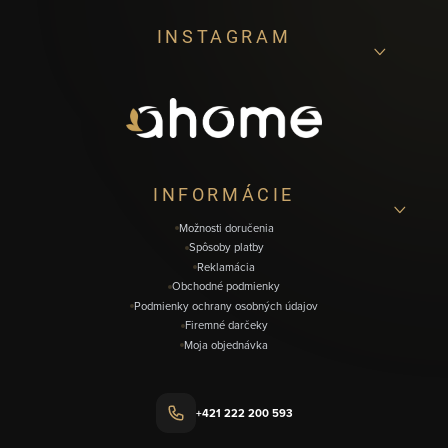
Z
INSTAGRAM
á
p
ä
t
i
INFORMÁCIE
e
Možnosti doručenia
Spôsoby platby
Reklamácia
Obchodné podmienky
Podmienky ochrany osobných údajov
Firemné darčeky
Moja objednávka
+421 222 200 593