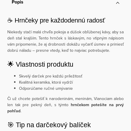
Popis
☕ Hrnčeky pre každodennú radosť
Niekedy stačí malá chvíľa pokoja a dúšok obľúbenej kávy, aby sa
deň stal krajším. Tento hrnček s láskavým, no vtipným nápisom
vám pripomenie, že aj drobnosti dokážu vyčariť úsmev a priniesť
dobrú náladu – presne vtedy, keď to najviac potrebujete.
🌟 Vlastnosti produktu
Skvelý darček pre každú príležitosť
Kvalitná keramika, ktorá vydrží
Odporúčame ručné umývanie
Či už chcete potešiť k narodeninám, meninám, Vianociam alebo
len tak pre pekný deň, s týmto
hrnčekom potešíte na prvý
pohľad
.
🎯 Tip na darčekový balíček